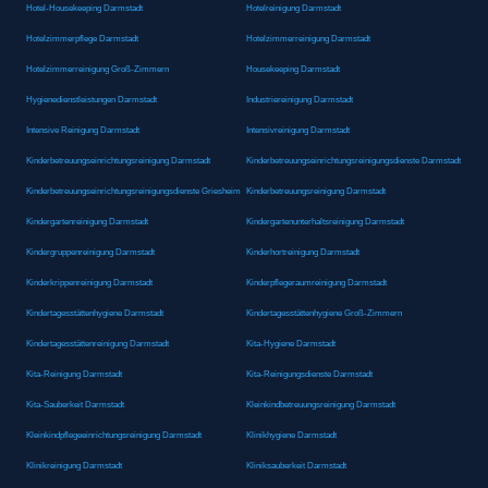
Hotel-Housekeeping Darmstadt
Hotelreinigung Darmstadt
Hotelzimmerpflege Darmstadt
Hotelzimmerreinigung Darmstadt
Hotelzimmerreinigung Groß-Zimmern
Housekeeping Darmstadt
Hygienedienstleistungen Darmstadt
Industriereinigung Darmstadt
Intensive Reinigung Darmstadt
Intensivreinigung Darmstadt
Kinderbetreuungseinrichtungsreinigung Darmstadt
Kinderbetreuungseinrichtungsreinigungsdienste Darmstadt
Kinderbetreuungseinrichtungsreinigungsdienste Griesheim
Kinderbetreuungsreinigung Darmstadt
Kindergartenreinigung Darmstadt
Kindergartenunterhaltsreinigung Darmstadt
Kindergruppenreinigung Darmstadt
Kinderhortreinigung Darmstadt
Kinderkrippenreinigung Darmstadt
Kinderpflegeraumreinigung Darmstadt
Kindertagesstättenhygiene Darmstadt
Kindertagesstättenhygiene Groß-Zimmern
Kindertagesstättenreinigung Darmstadt
Kita-Hygiene Darmstadt
Kita-Reinigung Darmstadt
Kita-Reinigungsdienste Darmstadt
Kita-Sauberkeit Darmstadt
Kleinkindbetreuungsreinigung Darmstadt
Kleinkindpflegeeinrichtungsreinigung Darmstadt
Klinikhygiene Darmstadt
Klinikreinigung Darmstadt
Kliniksauberkeit Darmstadt