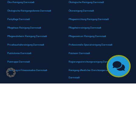
Öko-Reinigung Darmstadt
Ökologische Reinigung Darmstadt
Ökologische Reinigungsdienste Darmstadt
Ökoreinigung Darmstadt
Parkpflege Darmstadt
Pflegeeinrichtung Reinigung Darmstadt
Pflegehaus Reinigung Darmstadt
Pflegeheimreinigung Darmstadt
Pflegewohnheim Reinigung Darmstadt
Pflegezentrum Reinigung Darmstadt
Privathaushaltsreinigung Darmstadt
Professionelle Spezialreinigung Darmstadt
Putzkolonne Darmstadt
Putzteam Darmstadt

Putztruppe Darmstadt
Regierungseinrichtungsreinigung Darmstadt
Reinigung in Fitnessstudios Darmstadt
Reinigung öffentlicher Einrichtungen und Behörden
Darmstadt
Reinigung von Oberflächen Darmstadt
Reinigung von Regierungsabteilungen Darmstadt
Reinigungsagentur Darmstadt
Reinigungsdienst Darmstadt
Reinigungsdienst für Privathaushalte Darmstadt
Reinigungsexperte Darmstadt
Reinigungsexperten Darmstadt
Reinigungsfachkraft Darmstadt
Reinigungsfachmann/-frau Darmstadt
Reinigungsfirma Darmstadt
Reinigungskraft Darmstadt
Reinigungskraft Darmstadt