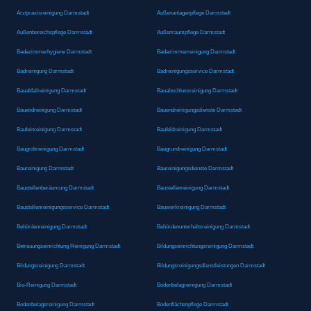
Arztpraxisreinigung Darmstadt
Außenanlagenpflege Darmstadt
Außenbereichspflege Darmstadt
Außenraumpflege Darmstadt
Badezimmerhygiene Darmstadt
Badezimmerreinigung Darmstadt
Badreinigung Darmstadt
Badreinigungsservice Darmstadt
Bauabfallreinigung Darmstadt
Bauabschlussreinigung Darmstadt
Bauendreinigung Darmstadt
Bauendreinigungsdienste Darmstadt
Baufeinreinigung Darmstadt
Baufeldreinigung Darmstadt
Baugrobreinigung Darmstadt
Baugrundreinigung Darmstadt
Baureinigung Darmstadt
Baureinigungsdienste Darmstadt
Baustellenberäumung Darmstadt
Baustellenreinigung Darmstadt
Baustellenreinigungsservice Darmstadt
Bauwerkreinigung Darmstadt
Behördenreinigung Darmstadt
Behördenunterhaltsreinigung Darmstadt
Betreuungseinrichtung Reinigung Darmstadt
Bildungseinrichtungsreinigung Darmstadt
Bildungsreinigung Darmstadt
Bildungsreinigungsdienstleistungen Darmstadt
Bio-Reinigung Darmstadt
Bodenbelagreinigung Darmstadt
Bodenbelagsreinigung Darmstadt
Bodenflächenpflege Darmstadt