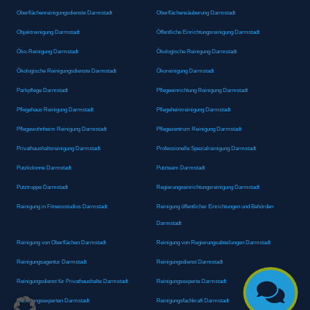
Oberflächenreinigungsdienste Darmstadt
Oberflächensäuberung Darmstadt
Objektreinigung Darmstadt
Öffentliche Einrichtungsreinigung Darmstadt
Öko-Reinigung Darmstadt
Ökologische Reinigung Darmstadt
Ökologische Reinigungsdienste Darmstadt
Ökoreinigung Darmstadt
Parkpflege Darmstadt
Pflegeeinrichtung Reinigung Darmstadt
Pflegehaus Reinigung Darmstadt
Pflegeheimreinigung Darmstadt
Pflegewohnheim Reinigung Darmstadt
Pflegezentrum Reinigung Darmstadt
Privathaushaltsreinigung Darmstadt
Professionelle Spezialreinigung Darmstadt
Putzkolonne Darmstadt
Putzteam Darmstadt
Putztruppe Darmstadt
Regierungseinrichtungsreinigung Darmstadt
Reinigung in Fitnessstudios Darmstadt
Reinigung öffentlicher Einrichtungen und Behörden
Darmstadt
Reinigung von Oberflächen Darmstadt
Reinigung von Regierungsabteilungen Darmstadt
Reinigungsagentur Darmstadt
Reinigungsdienst Darmstadt
Reinigungsdienst für Privathaushalte Darmstadt
Reinigungsexperte Darmstadt

Reinigungsexperten Darmstadt
Reinigungsfachkraft Darmstadt