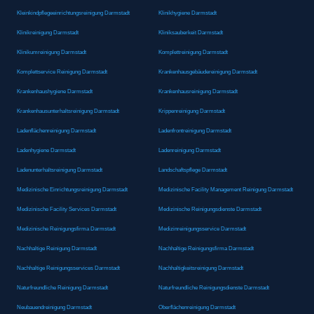
Kleinkindpflegeeinrichtungsreinigung Darmstadt
Klinikhygiene Darmstadt
Klinikreinigung Darmstadt
Kliniksauberkeit Darmstadt
Klinikumreinigung Darmstadt
Komplettreinigung Darmstadt
Komplettservice Reinigung Darmstadt
Krankenhausgebäudereinigung Darmstadt
Krankenhaushygiene Darmstadt
Krankenhausreinigung Darmstadt
Krankenhausunterhaltsreinigung Darmstadt
Krippenreinigung Darmstadt
Ladenflächenreinigung Darmstadt
Ladenfrontreinigung Darmstadt
Ladenhygiene Darmstadt
Ladenreinigung Darmstadt
Ladenunterhaltsreinigung Darmstadt
Landschaftspflege Darmstadt
Medizinische Einrichtungsreinigung Darmstadt
Medizinische Facility Management Reinigung Darmstadt
Medizinische Facility Services Darmstadt
Medizinische Reinigungsdienste Darmstadt
Medizinische Reinigungsfirma Darmstadt
Medizinreinigungsservice Darmstadt
Nachhaltige Reinigung Darmstadt
Nachhaltige Reinigungsfirma Darmstadt
Nachhaltige Reinigungsservices Darmstadt
Nachhaltigkeitsreinigung Darmstadt
Naturfreundliche Reinigung Darmstadt
Naturfreundliche Reinigungsdienste Darmstadt
Neubauendreinigung Darmstadt
Oberflächenreinigung Darmstadt