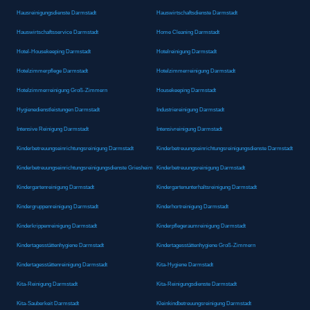
Hausreinigungsdienste Darmstadt
Hauswirtschaftsdienste Darmstadt
Hauswirtschaftsservice Darmstadt
Home Cleaning Darmstadt
Hotel-Housekeeping Darmstadt
Hotelreinigung Darmstadt
Hotelzimmerpflege Darmstadt
Hotelzimmerreinigung Darmstadt
Hotelzimmerreinigung Groß-Zimmern
Housekeeping Darmstadt
Hygienedienstleistungen Darmstadt
Industriereinigung Darmstadt
Intensive Reinigung Darmstadt
Intensivreinigung Darmstadt
Kinderbetreuungseinrichtungsreinigung Darmstadt
Kinderbetreuungseinrichtungsreinigungsdienste Darmstadt
Kinderbetreuungseinrichtungsreinigungsdienste Griesheim
Kinderbetreuungsreinigung Darmstadt
Kindergartenreinigung Darmstadt
Kindergartenunterhaltsreinigung Darmstadt
Kindergruppenreinigung Darmstadt
Kinderhortreinigung Darmstadt
Kinderkrippenreinigung Darmstadt
Kinderpflegeraumreinigung Darmstadt
Kindertagesstättenhygiene Darmstadt
Kindertagesstättenhygiene Groß-Zimmern
Kindertagesstättenreinigung Darmstadt
Kita-Hygiene Darmstadt
Kita-Reinigung Darmstadt
Kita-Reinigungsdienste Darmstadt
Kita-Sauberkeit Darmstadt
Kleinkindbetreuungsreinigung Darmstadt