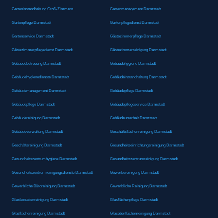
Garteninstandhaltung Groß-Zimmern
Gartenmanagement Darmstadt
Gartenpflege Darmstadt
Gartenpflegedienst Darmstadt
Gartenservice Darmstadt
Gästezimmerpflege Darmstadt
Gästezimmerpflegedienst Darmstadt
Gästezimmerreinigung Darmstadt
Gebäudebetreuung Darmstadt
Gebäudehygiene Darmstadt
Gebäudehygienedienste Darmstadt
Gebäudeinstandhaltung Darmstadt
Gebäudemanagement Darmstadt
Gebäudepflege Darmstadt
Gebäudepflege Darmstadt
Gebäudepflegeservice Darmstadt
Gebäudereinigung Darmstadt
Gebäudeunterhalt Darmstadt
Gebäudeverwaltung Darmstadt
Geschäftsflächenreinigung Darmstadt
Geschäftsreinigung Darmstadt
Gesundheitseinrichtungsreinigung Darmstadt
Gesundheitszentrumhygiene Darmstadt
Gesundheitszentrumreinigung Darmstadt
Gesundheitszentrumreinigungsdienste Darmstadt
Gewerbereinigung Darmstadt
Gewerbliche Büroreinigung Darmstadt
Gewerbliche Reinigung Darmstadt
Glasfassadenreinigung Darmstadt
Glasflächenpflege Darmstadt
Glasflächenreinigung Darmstadt
Glasoberflächenreinigung Darmstadt