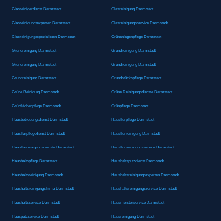
Glasreinigerdienst Darmstadt
Glasreinigung Darmstadt
Glasreinigungsexperten Darmstadt
Glasreinigungsservice Darmstadt
Glasreinigungsspezialisten Darmstadt
Grünanlagenpflege Darmstadt
Grundreinigung Darmstadt
Grundreinigung Darmstadt
Grundreinigung Darmstadt
Grundreinigung Darmstadt
Grundreinigung Darmstadt
Grundstückspflege Darmstadt
Grüne Reinigung Darmstadt
Grüne Reinigungsdienste Darmstadt
Grünflächenpflege Darmstadt
Grünpflege Darmstadt
Hausbetreuungsdienst Darmstadt
Hausflurpflege Darmstadt
Hausflurpflegedienst Darmstadt
Hausflurreinigung Darmstadt
Hausflurreinigungsdienste Darmstadt
Hausflurreinigungsservice Darmstadt
Haushaltspflege Darmstadt
Haushaltsputzdienst Darmstadt
Haushaltsreinigung Darmstadt
Haushaltsreinigungsexperten Darmstadt
Haushaltsreinigungsfirma Darmstadt
Haushaltsreinigungsservice Darmstadt
Haushaltsservice Darmstadt
Hausmeisterservice Darmstadt
Hausputzservice Darmstadt
Hausreinigung Darmstadt