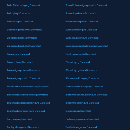
Bodenflächenreinigung Darmstadt
Bodenflächenreinigungsservice Darmstadt
Bodenpflege Darmstadt
Bodenpflegedienste Darmstadt
Bodenreinigung Darmstadt
Bodenreinigungsfirma Darmstadt
Bodenreinigungsservice Darmstadt
Büroflächenreinigung Darmstadt
Bürogebäudepflege Darmstadt
Bürogebäudereinigung Darmstadt
Bürogebäudesauberkeit Darmstadt
Bürogebäudeunterhaltsreinigung Darmstadt
Bürohygiene Darmstadt
Bürohygienedienste Darmstadt
Büroputzdienst Darmstadt
Büroreinigung Darmstadt
Büroreinigungsdienste Darmstadt
Büroreinigungsfirma Darmstadt
Büroreinigungsservice Darmstadt
Büroservice Reinigung Darmstadt
Einzelhandelsbetriebsreinigung Darmstadt
Einzelhandelsflächenpflege Darmstadt
Einzelhandelsflächenreinigung Darmstadt
Einzelhandelsgebäudereinigung Darmstadt
Einzelhandelsgeschäft Reinigung Darmstadt
Einzelhandelsreinigung Darmstadt
Einzelhandelsshopreinigung Darmstadt
Eisbeseitigung Darmstadt
Fachreinigung Darmstadt
Fachreinigungsservice Darmstadt
Facility Management Darmstadt
Facility Management Darmstadt