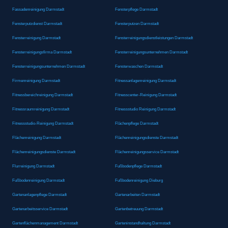
Fassadenreinigung Darmstadt
Fensterpflege Darmstadt
Fensterputzdienst Darmstadt
Fensterputzen Darmstadt
Fensterreinigung Darmstadt
Fensterreinigungsdienstleistungen Darmstadt
Fensterreinigungsfirma Darmstadt
Fensterreinigungsunternehmen Darmstadt
Fensterreinigungsunternehmen Darmstadt
Fensterwaschen Darmstadt
Firmenreinigung Darmstadt
Fitnessanlagenreinigung Darmstadt
Fitnessbereichreinigung Darmstadt
Fitnesscenter-Reinigung Darmstadt
Fitnessraumreinigung Darmstadt
Fitnessstudio Reinigung Darmstadt
Fitnessstudio-Reinigung Darmstadt
Flächenpflege Darmstadt
Flächenreinigung Darmstadt
Flächenreinigungsdienste Darmstadt
Flächenreinigungsdienste Darmstadt
Flächenreinigungsservice Darmstadt
Flurreinigung Darmstadt
Fußbodenpflege Darmstadt
Fußbodenreinigung Darmstadt
Fußbodenreinigung Dieburg
Gartenanlagenpflege Darmstadt
Gartenarbeiten Darmstadt
Gartenarbeitsservice Darmstadt
Gartenbetreuung Darmstadt
Gartenflächenmanagement Darmstadt
Garteninstandhaltung Darmstadt