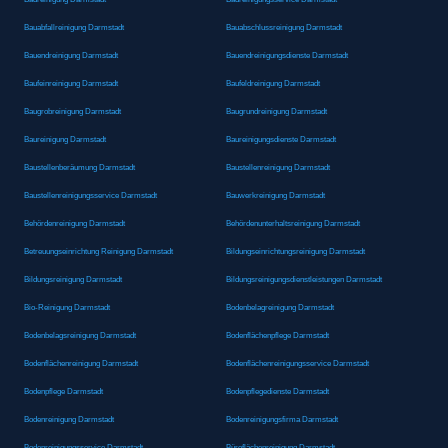
Bauabfallreinigung Darmstadt
Bauabschlussreinigung Darmstadt
Bauendreinigung Darmstadt
Bauendreinigungsdienste Darmstadt
Baufeinreinigung Darmstadt
Baufeldreinigung Darmstadt
Baugrobreinigung Darmstadt
Baugrundreinigung Darmstadt
Baureinigung Darmstadt
Baureinigungsdienste Darmstadt
Baustellenberäumung Darmstadt
Baustellenreinigung Darmstadt
Baustellenreinigungsservice Darmstadt
Bauwerkreinigung Darmstadt
Behördenreinigung Darmstadt
Behördenunterhaltsreinigung Darmstadt
Betreuungseinrichtung Reinigung Darmstadt
Bildungseinrichtungsreinigung Darmstadt
Bildungsreinigung Darmstadt
Bildungsreinigungsdienstleistungen Darmstadt
Bio-Reinigung Darmstadt
Bodenbelagreinigung Darmstadt
Bodenbelagsreinigung Darmstadt
Bodenflächenpflege Darmstadt
Bodenflächenreinigung Darmstadt
Bodenflächenreinigungsservice Darmstadt
Bodenpflege Darmstadt
Bodenpflegedienste Darmstadt
Bodenreinigung Darmstadt
Bodenreinigungsfirma Darmstadt
Bodenreinigungsservice Darmstadt
Büroflächenreinigung Darmstadt