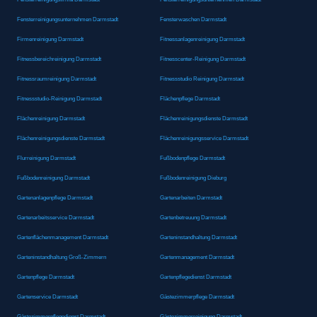
Fensterreinigungsunternehmen Darmstadt
Fensterwaschen Darmstadt
Firmenreinigung Darmstadt
Fitnessanlagenreinigung Darmstadt
Fitnessbereichreinigung Darmstadt
Fitnesscenter-Reinigung Darmstadt
Fitnessraumreinigung Darmstadt
Fitnessstudio Reinigung Darmstadt
Fitnessstudio-Reinigung Darmstadt
Flächenpflege Darmstadt
Flächenreinigung Darmstadt
Flächenreinigungsdienste Darmstadt
Flächenreinigungsdienste Darmstadt
Flächenreinigungsservice Darmstadt
Flurreinigung Darmstadt
Fußbodenpflege Darmstadt
Fußbodenreinigung Darmstadt
Fußbodenreinigung Dieburg
Gartenanlagenpflege Darmstadt
Gartenarbeiten Darmstadt
Gartenarbeitsservice Darmstadt
Gartenbetreuung Darmstadt
Gartenflächenmanagement Darmstadt
Garteninstandhaltung Darmstadt
Garteninstandhaltung Groß-Zimmern
Gartenmanagement Darmstadt
Gartenpflege Darmstadt
Gartenpflegedienst Darmstadt
Gartenservice Darmstadt
Gästezimmerpflege Darmstadt
Gästezimmerpflegedienst Darmstadt
Gästezimmerreinigung Darmstadt