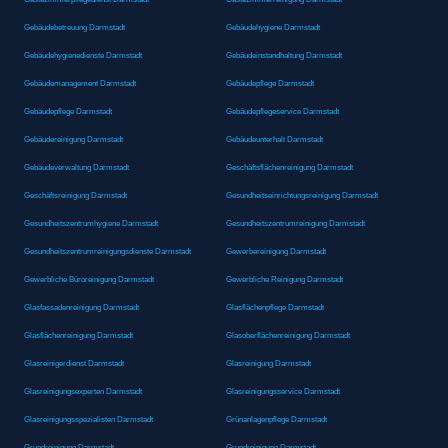
Gebäudebetreuung Darmstadt
Gebäudehygiene Darmstadt
Gebäudehygienedienste Darmstadt
Gebäudeinstandhaltung Darmstadt
Gebäudemanagement Darmstadt
Gebäudepflege Darmstadt
Gebäudepflege Darmstadt
Gebäudepflegeservice Darmstadt
Gebäudereinigung Darmstadt
Gebäudeunterhalt Darmstadt
Gebäudeverwaltung Darmstadt
Geschäftsflächenreinigung Darmstadt
Geschäftsreinigung Darmstadt
Gesundheitseinrichtungsreinigung Darmstadt
Gesundheitszentrumhygiene Darmstadt
Gesundheitszentrumreinigung Darmstadt
Gesundheitszentrumreinigungsdienste Darmstadt
Gewerbereinigung Darmstadt
Gewerbliche Büroreinigung Darmstadt
Gewerbliche Reinigung Darmstadt
Glasfassadenreinigung Darmstadt
Glasflächenpflege Darmstadt
Glasflächenreinigung Darmstadt
Glasoberflächenreinigung Darmstadt
Glasreinigerdienst Darmstadt
Glasreinigung Darmstadt
Glasreinigungsexperten Darmstadt
Glasreinigungsservice Darmstadt
Glasreinigungsspezialisten Darmstadt
Grünanlagenpflege Darmstadt
Grundreinigung Darmstadt
Grundreinigung Darmstadt