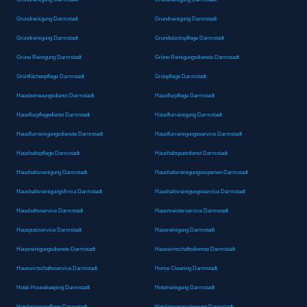
Grundreinigung Darmstadt
Grundreinigung Darmstadt
Grundreinigung Darmstadt
Grundstückspflege Darmstadt
Grüne Reinigung Darmstadt
Grüne Reinigungsdienste Darmstadt
Grünflächenpflege Darmstadt
Grünpflege Darmstadt
Hausbetreuungsdienst Darmstadt
Hausflurpflege Darmstadt
Hausflurpflegedienst Darmstadt
Hausflurreinigung Darmstadt
Hausflurreinigungsdienste Darmstadt
Hausflurreinigungsservice Darmstadt
Haushaltspflege Darmstadt
Haushaltsputzdienst Darmstadt
Haushaltsreinigung Darmstadt
Haushaltsreinigungsexperten Darmstadt
Haushaltsreinigungsfirma Darmstadt
Haushaltsreinigungsservice Darmstadt
Haushaltsservice Darmstadt
Hausmeisterservice Darmstadt
Hausputzservice Darmstadt
Hausreinigung Darmstadt
Hausreinigungsdienste Darmstadt
Hauswirtschaftsdienste Darmstadt
Hauswirtschaftsservice Darmstadt
Home Cleaning Darmstadt
Hotel-Housekeeping Darmstadt
Hotelreinigung Darmstadt
Hotelzimmerpflege Darmstadt
Hotelzimmerreinigung Darmstadt