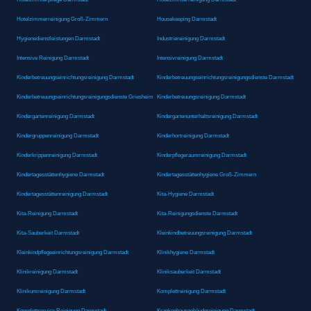
Hotelzimmerreinigung Groß-Zimmern
Housekeeping Darmstadt
Hygienedienstleistungen Darmstadt
Industriereinigung Darmstadt
Intensive Reinigung Darmstadt
Intensivreinigung Darmstadt
Kinderbetreuungseinrichtungsreinigung Darmstadt
Kinderbetreuungseinrichtungsreinigungsdienste Darmstadt
Kinderbetreuungseinrichtungsreinigungsdienste Griesheim
Kinderbetreuungsreinigung Darmstadt
Kindergartenreinigung Darmstadt
Kindergartenunterhaltsreinigung Darmstadt
Kindergruppenreinigung Darmstadt
Kinderhortreinigung Darmstadt
Kinderkrippenreinigung Darmstadt
Kinderpflegeraumreinigung Darmstadt
Kindertagesstättenhygiene Darmstadt
Kindertagesstättenhygiene Groß-Zimmern
Kindertagesstättenreinigung Darmstadt
Kita-Hygiene Darmstadt
Kita-Reinigung Darmstadt
Kita-Reinigungsdienste Darmstadt
Kita-Sauberkeit Darmstadt
Kleinkindbetreuungsreinigung Darmstadt
Kleinkindpflegeeinrichtungsreinigung Darmstadt
Klinikhygiene Darmstadt
Klinikreinigung Darmstadt
Kliniksauberkeit Darmstadt
Klinikumreinigung Darmstadt
Komplettreinigung Darmstadt
Komplettservice Reinigung Darmstadt
Krankenhausgebäudereinigung Darmstadt