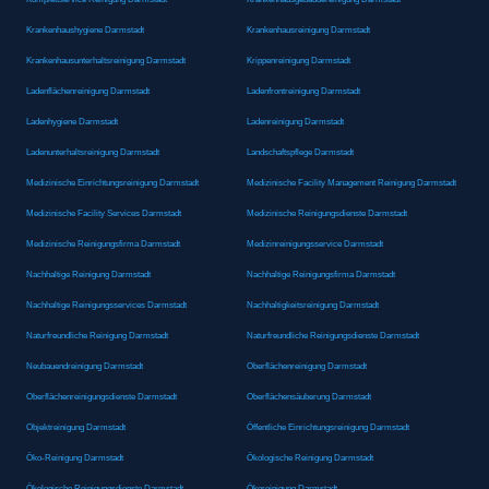
Krankenhaushygiene Darmstadt
Krankenhausreinigung Darmstadt
Krankenhausunterhaltsreinigung Darmstadt
Krippenreinigung Darmstadt
Ladenflächenreinigung Darmstadt
Ladenfrontreinigung Darmstadt
Ladenhygiene Darmstadt
Ladenreinigung Darmstadt
Ladenunterhaltsreinigung Darmstadt
Landschaftspflege Darmstadt
Medizinische Einrichtungsreinigung Darmstadt
Medizinische Facility Management Reinigung Darmstadt
Medizinische Facility Services Darmstadt
Medizinische Reinigungsdienste Darmstadt
Medizinische Reinigungsfirma Darmstadt
Medizinreinigungsservice Darmstadt
Nachhaltige Reinigung Darmstadt
Nachhaltige Reinigungsfirma Darmstadt
Nachhaltige Reinigungsservices Darmstadt
Nachhaltigkeitsreinigung Darmstadt
Naturfreundliche Reinigung Darmstadt
Naturfreundliche Reinigungsdienste Darmstadt
Neubauendreinigung Darmstadt
Oberflächenreinigung Darmstadt
Oberflächenreinigungsdienste Darmstadt
Oberflächensäuberung Darmstadt
Objektreinigung Darmstadt
Öffentliche Einrichtungsreinigung Darmstadt
Öko-Reinigung Darmstadt
Ökologische Reinigung Darmstadt
Ökologische Reinigungsdienste Darmstadt
Ökoreinigung Darmstadt