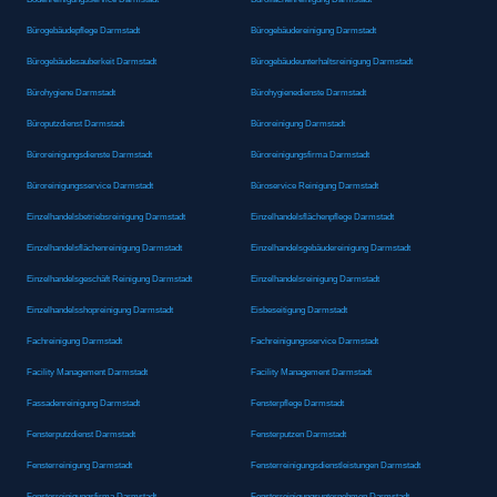
Bürogebäudepflege Darmstadt
Bürogebäudereinigung Darmstadt
Bürogebäudesauberkeit Darmstadt
Bürogebäudeunterhaltsreinigung Darmstadt
Bürohygiene Darmstadt
Bürohygienedienste Darmstadt
Büroputzdienst Darmstadt
Büroreinigung Darmstadt
Büroreinigungsdienste Darmstadt
Büroreinigungsfirma Darmstadt
Büroreinigungsservice Darmstadt
Büroservice Reinigung Darmstadt
Einzelhandelsbetriebsreinigung Darmstadt
Einzelhandelsflächenpflege Darmstadt
Einzelhandelsflächenreinigung Darmstadt
Einzelhandelsgebäudereinigung Darmstadt
Einzelhandelsgeschäft Reinigung Darmstadt
Einzelhandelsreinigung Darmstadt
Einzelhandelsshopreinigung Darmstadt
Eisbeseitigung Darmstadt
Fachreinigung Darmstadt
Fachreinigungsservice Darmstadt
Facility Management Darmstadt
Facility Management Darmstadt
Fassadenreinigung Darmstadt
Fensterpflege Darmstadt
Fensterputzdienst Darmstadt
Fensterputzen Darmstadt
Fensterreinigung Darmstadt
Fensterreinigungsdienstleistungen Darmstadt
Fensterreinigungsfirma Darmstadt
Fensterreinigungsunternehmen Darmstadt