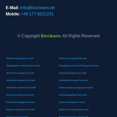
E-Mail:
info@biocleans.de
Mobile:
+49 177 8622231
© Copyright
Biocleans
. All Rights Reserved
Altenheimreinigung Darmstadt
Altenheimreinigung Weiterstadt
Altenpflegeheim Reinigung Darmstadt
Altenpflegereinrichtung Reinigung Darmstadt
Altersheimreinigung Darmstadt
Arbeitsplatzhygiene Darmstadt
Arbeitsplatzreinigung Darmstadt
Arbeitsplatzreinigung Darmstadt
Arbeitsplatzsauberkeit Darmstadt
Arbeitsumgebungreinigung Darmstadt
Arztpraxisreinigung Darmstadt
Außenanlagenpflege Darmstadt
Außenbereichspflege Darmstadt
Außenraumpflege Darmstadt
Badezimmerhygiene Darmstadt
Badezimmerreinigung Darmstadt
Badreinigung Darmstadt
Badreinigungsservice Darmstadt