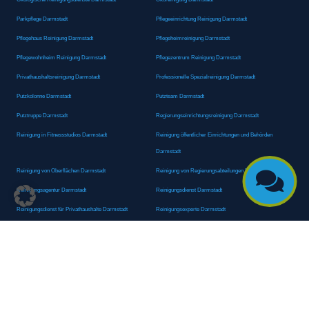
Parkpflege Darmstadt
Pflegeeinrichtung Reinigung Darmstadt
Pflegehaus Reinigung Darmstadt
Pflegeheimreinigung Darmstadt
Pflegewohnheim Reinigung Darmstadt
Pflegezentrum Reinigung Darmstadt
Privathaushaltsreinigung Darmstadt
Professionelle Spezialreinigung Darmstadt
Putzkolonne Darmstadt
Putzteam Darmstadt
Putztruppe Darmstadt
Regierungseinrichtungsreinigung Darmstadt
Reinigung in Fitnessstudios Darmstadt
Reinigung öffentlicher Einrichtungen und Behörden
Darmstadt
Reinigung von Oberflächen Darmstadt
Reinigung von Regierungsabteilungen Darmstadt

Reinigungsagentur Darmstadt
Reinigungsdienst Darmstadt
Reinigungsdienst für Privathaushalte Darmstadt
Reinigungsexperte Darmstadt
Reinigungsexperten Darmstadt
Reinigungsfachkraft Darmstadt
Reinigungsfachmann/-frau Darmstadt
Reinigungsfirma Darmstadt
Reinigungskraft Darmstadt
Reinigungskraft Darmstadt
Reinigungspersonal Darmstadt
Reinigungsservice Darmstadt
Reinigungsservice für Oberflächen Darmstadt
Reinigungsspezialdienstleister Darmstadt