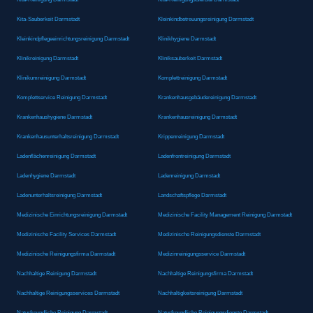
Kita-Sauberkeit Darmstadt
Kleinkindbetreuungsreinigung Darmstadt
Kleinkindpflegeeinrichtungsreinigung Darmstadt
Klinikhygiene Darmstadt
Klinikreinigung Darmstadt
Kliniksauberkeit Darmstadt
Klinikumreinigung Darmstadt
Komplettreinigung Darmstadt
Komplettservice Reinigung Darmstadt
Krankenhausgebäudereinigung Darmstadt
Krankenhaushygiene Darmstadt
Krankenhausreinigung Darmstadt
Krankenhausunterhaltsreinigung Darmstadt
Krippenreinigung Darmstadt
Ladenflächenreinigung Darmstadt
Ladenfrontreinigung Darmstadt
Ladenhygiene Darmstadt
Ladenreinigung Darmstadt
Ladenunterhaltsreinigung Darmstadt
Landschaftspflege Darmstadt
Medizinische Einrichtungsreinigung Darmstadt
Medizinische Facility Management Reinigung Darmstadt
Medizinische Facility Services Darmstadt
Medizinische Reinigungsdienste Darmstadt
Medizinische Reinigungsfirma Darmstadt
Medizinreinigungsservice Darmstadt
Nachhaltige Reinigung Darmstadt
Nachhaltige Reinigungsfirma Darmstadt
Nachhaltige Reinigungsservices Darmstadt
Nachhaltigkeitsreinigung Darmstadt
Naturfreundliche Reinigung Darmstadt
Naturfreundliche Reinigungsdienste Darmstadt