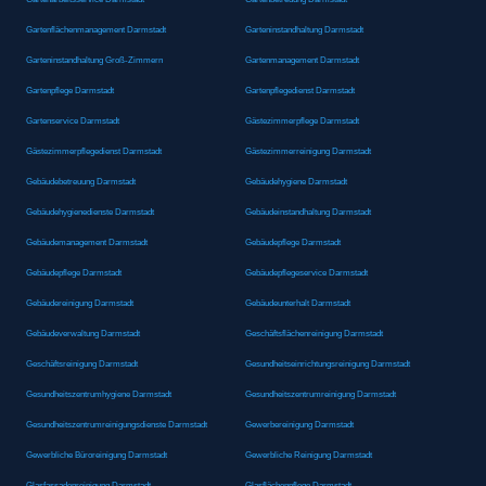
Gartenflächenmanagement Darmstadt
Garteninstandhaltung Darmstadt
Garteninstandhaltung Groß-Zimmern
Gartenmanagement Darmstadt
Gartenpflege Darmstadt
Gartenpflegedienst Darmstadt
Gartenservice Darmstadt
Gästezimmerpflege Darmstadt
Gästezimmerpflegedienst Darmstadt
Gästezimmerreinigung Darmstadt
Gebäudebetreuung Darmstadt
Gebäudehygiene Darmstadt
Gebäudehygienedienste Darmstadt
Gebäudeinstandhaltung Darmstadt
Gebäudemanagement Darmstadt
Gebäudepflege Darmstadt
Gebäudepflege Darmstadt
Gebäudepflegeservice Darmstadt
Gebäudereinigung Darmstadt
Gebäudeunterhalt Darmstadt
Gebäudeverwaltung Darmstadt
Geschäftsflächenreinigung Darmstadt
Geschäftsreinigung Darmstadt
Gesundheitseinrichtungsreinigung Darmstadt
Gesundheitszentrumhygiene Darmstadt
Gesundheitszentrumreinigung Darmstadt
Gesundheitszentrumreinigungsdienste Darmstadt
Gewerbereinigung Darmstadt
Gewerbliche Büroreinigung Darmstadt
Gewerbliche Reinigung Darmstadt
Glasfassadenreinigung Darmstadt
Glasflächenpflege Darmstadt