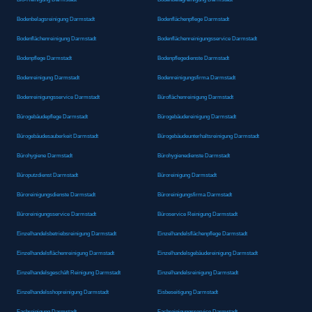
Bodenbelagsreinigung Darmstadt
Bodenflächenpflege Darmstadt
Bodenflächenreinigung Darmstadt
Bodenflächenreinigungsservice Darmstadt
Bodenpflege Darmstadt
Bodenpflegedienste Darmstadt
Bodenreinigung Darmstadt
Bodenreinigungsfirma Darmstadt
Bodenreinigungsservice Darmstadt
Büroflächenreinigung Darmstadt
Bürogebäudepflege Darmstadt
Bürogebäudereinigung Darmstadt
Bürogebäudesauberkeit Darmstadt
Bürogebäudeunterhaltsreinigung Darmstadt
Bürohygiene Darmstadt
Bürohygienedienste Darmstadt
Büroputzdienst Darmstadt
Büroreinigung Darmstadt
Büroreinigungsdienste Darmstadt
Büroreinigungsfirma Darmstadt
Büroreinigungsservice Darmstadt
Büroservice Reinigung Darmstadt
Einzelhandelsbetriebsreinigung Darmstadt
Einzelhandelsflächenpflege Darmstadt
Einzelhandelsflächenreinigung Darmstadt
Einzelhandelsgebäudereinigung Darmstadt
Einzelhandelsgeschäft Reinigung Darmstadt
Einzelhandelsreinigung Darmstadt
Einzelhandelsshopreinigung Darmstadt
Eisbeseitigung Darmstadt
Fachreinigung Darmstadt
Fachreinigungsservice Darmstadt