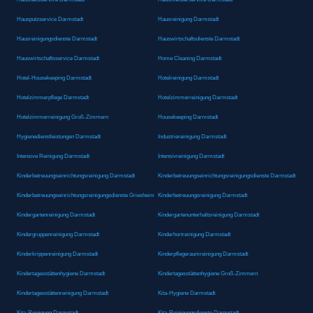
Hausputzservice Darmstadt
Hausreinigung Darmstadt
Hausreinigungsdienste Darmstadt
Hauswirtschaftsdienste Darmstadt
Hauswirtschaftsservice Darmstadt
Home Cleaning Darmstadt
Hotel-Housekeeping Darmstadt
Hotelreinigung Darmstadt
Hotelzimmerpflege Darmstadt
Hotelzimmerreinigung Darmstadt
Hotelzimmerreinigung Groß-Zimmern
Housekeeping Darmstadt
Hygienedienstleistungen Darmstadt
Industriereinigung Darmstadt
Intensive Reinigung Darmstadt
Intensivreinigung Darmstadt
Kinderbetreuungseinrichtungsreinigung Darmstadt
Kinderbetreuungseinrichtungsreinigungsdienste Darmstadt
Kinderbetreuungseinrichtungsreinigungsdienste Griesheim
Kinderbetreuungsreinigung Darmstadt
Kindergartenreinigung Darmstadt
Kindergartenunterhaltsreinigung Darmstadt
Kindergruppenreinigung Darmstadt
Kinderhortreinigung Darmstadt
Kinderkrippenreinigung Darmstadt
Kinderpflegeraumreinigung Darmstadt
Kindertagesstättenhygiene Darmstadt
Kindertagesstättenhygiene Groß-Zimmern
Kindertagesstättenreinigung Darmstadt
Kita-Hygiene Darmstadt
Kita-Reinigung Darmstadt
Kita-Reinigungsdienste Darmstadt