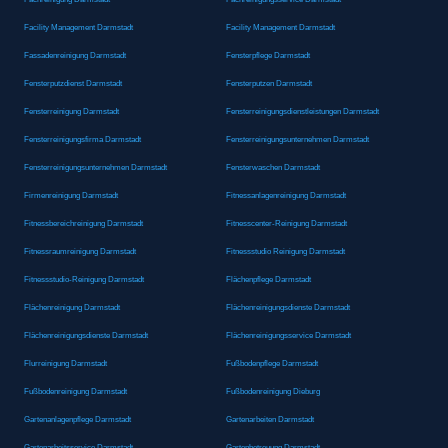
Facility Management Darmstadt
Facility Management Darmstadt
Fassadenreinigung Darmstadt
Fensterpflege Darmstadt
Fensterputzdienst Darmstadt
Fensterputzen Darmstadt
Fensterreinigung Darmstadt
Fensterreinigungsdienstleistungen Darmstadt
Fensterreinigungsfirma Darmstadt
Fensterreinigungsunternehmen Darmstadt
Fensterreinigungsunternehmen Darmstadt
Fensterwaschen Darmstadt
Firmenreinigung Darmstadt
Fitnessanlagenreinigung Darmstadt
Fitnessbereichreinigung Darmstadt
Fitnesscenter-Reinigung Darmstadt
Fitnessraumreinigung Darmstadt
Fitnessstudio Reinigung Darmstadt
Fitnessstudio-Reinigung Darmstadt
Flächenpflege Darmstadt
Flächenreinigung Darmstadt
Flächenreinigungsdienste Darmstadt
Flächenreinigungsdienste Darmstadt
Flächenreinigungsservice Darmstadt
Flurreinigung Darmstadt
Fußbodenpflege Darmstadt
Fußbodenreinigung Darmstadt
Fußbodenreinigung Dieburg
Gartenanlagenpflege Darmstadt
Gartenarbeiten Darmstadt
Gartenarbeitsservice Darmstadt
Gartenbetreuung Darmstadt