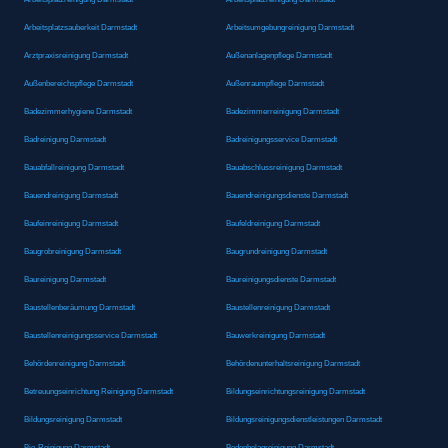
Arbeitsplatzsauberkeit Darmstadt
Arbeitsumgebungreinigung Darmstadt
Arztpraxisreinigung Darmstadt
Außenanlagenpflege Darmstadt
Außenbereichspflege Darmstadt
Außenraumpflege Darmstadt
Badezimmerhygiene Darmstadt
Badezimmerreinigung Darmstadt
Badreinigung Darmstadt
Badreinigungsservice Darmstadt
Bauabfallreinigung Darmstadt
Bauabschlussreinigung Darmstadt
Bauendreinigung Darmstadt
Bauendreinigungsdienste Darmstadt
Baufeinreinigung Darmstadt
Baufeldreinigung Darmstadt
Baugrobreinigung Darmstadt
Baugrundreinigung Darmstadt
Baureinigung Darmstadt
Baureinigungsdienste Darmstadt
Baustellenberäumung Darmstadt
Baustellenreinigung Darmstadt
Baustellenreinigungsservice Darmstadt
Bauwerkreinigung Darmstadt
Behördenreinigung Darmstadt
Behördenunterhaltsreinigung Darmstadt
Betreuungseinrichtung Reinigung Darmstadt
Bildungseinrichtungsreinigung Darmstadt
Bildungsreinigung Darmstadt
Bildungsreinigungsdienstleistungen Darmstadt
Bio-Reinigung Darmstadt
Bodenbelagreinigung Darmstadt