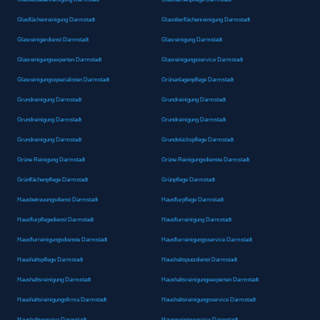
Glasflächenreinigung Darmstadt
Glasoberflächenreinigung Darmstadt
Glasreinigerdienst Darmstadt
Glasreinigung Darmstadt
Glasreinigungsexperten Darmstadt
Glasreinigungsservice Darmstadt
Glasreinigungsspezialisten Darmstadt
Grünanlagenpflege Darmstadt
Grundreinigung Darmstadt
Grundreinigung Darmstadt
Grundreinigung Darmstadt
Grundreinigung Darmstadt
Grundreinigung Darmstadt
Grundstückspflege Darmstadt
Grüne Reinigung Darmstadt
Grüne Reinigungsdienste Darmstadt
Grünflächenpflege Darmstadt
Grünpflege Darmstadt
Hausbetreuungsdienst Darmstadt
Hausflurpflege Darmstadt
Hausflurpflegedienst Darmstadt
Hausflurreinigung Darmstadt
Hausflurreinigungsdienste Darmstadt
Hausflurreinigungsservice Darmstadt
Haushaltspflege Darmstadt
Haushaltsputzdienst Darmstadt
Haushaltsreinigung Darmstadt
Haushaltsreinigungsexperten Darmstadt
Haushaltsreinigungsfirma Darmstadt
Haushaltsreinigungsservice Darmstadt
Haushaltsservice Darmstadt
Hausmeisterservice Darmstadt