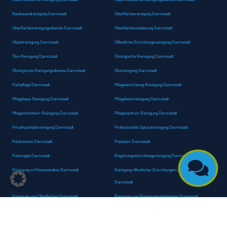
Neubauendreinigung Darmstadt
Oberflächenreinigung Darmstadt
Oberflächenreinigungsdienste Darmstadt
Oberflächensäuberung Darmstadt
Objektreinigung Darmstadt
Öffentliche Einrichtungsreinigung Darmstadt
Öko-Reinigung Darmstadt
Ökologische Reinigung Darmstadt
Ökologische Reinigungsdienste Darmstadt
Ökoreinigung Darmstadt
Parkpflege Darmstadt
Pflegeeinrichtung Reinigung Darmstadt
Pflegehaus Reinigung Darmstadt
Pflegeheimreinigung Darmstadt
Pflegewohnheim Reinigung Darmstadt
Pflegezentrum Reinigung Darmstadt
Privathaushaltsreinigung Darmstadt
Professionelle Spezialreinigung Darmstadt
Putzkolonne Darmstadt
Putzteam Darmstadt
Putztruppe Darmstadt
Regierungseinrichtungsreinigung Darmstadt

Reinigung in Fitnessstudios Darmstadt
Reinigung öffentlicher Einrichtungen und Behörden
Darmstadt
Reinigung von Oberflächen Darmstadt
Reinigung von Regierungsabteilungen Darmstadt
Reinigungsagentur Darmstadt
Reinigungsdienst Darmstadt
Reinigungsdienst für Privathaushalte Darmstadt
Reinigungsexperte Darmstadt