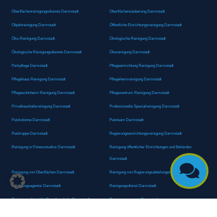
Oberflächenreinigungsdienste Darmstadt
Oberflächensäuberung Darmstadt
Objektreinigung Darmstadt
Öffentliche Einrichtungsreinigung Darmstadt
Öko-Reinigung Darmstadt
Ökologische Reinigung Darmstadt
Ökologische Reinigungsdienste Darmstadt
Ökoreinigung Darmstadt
Parkpflege Darmstadt
Pflegeeinrichtung Reinigung Darmstadt
Pflegehaus Reinigung Darmstadt
Pflegeheimreinigung Darmstadt
Pflegewohnheim Reinigung Darmstadt
Pflegezentrum Reinigung Darmstadt
Privathaushaltsreinigung Darmstadt
Professionelle Spezialreinigung Darmstadt
Putzkolonne Darmstadt
Putzteam Darmstadt
Putztruppe Darmstadt
Regierungseinrichtungsreinigung Darmstadt
Reinigung in Fitnessstudios Darmstadt
Reinigung öffentlicher Einrichtungen und Behörden
Darmstadt

Reinigung von Oberflächen Darmstadt
Reinigung von Regierungsabteilungen Darmstadt
Reinigungsagentur Darmstadt
Reinigungsdienst Darmstadt
Reinigungsdienst für Privathaushalte Darmstadt
Reinigungsexperte Darmstadt
Reinigungsexperten Darmstadt
Reinigungsfachkraft Darmstadt