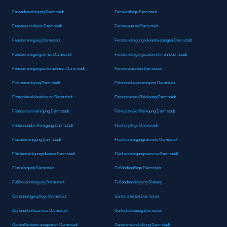
Fassadenreinigung Darmstadt
Fensterpflege Darmstadt
Fensterputzdienst Darmstadt
Fensterputzen Darmstadt
Fensterreinigung Darmstadt
Fensterreinigungsdienstleistungen Darmstadt
Fensterreinigungsfirma Darmstadt
Fensterreinigungsunternehmen Darmstadt
Fensterreinigungsunternehmen Darmstadt
Fensterwaschen Darmstadt
Firmenreinigung Darmstadt
Fitnessanlagenreinigung Darmstadt
Fitnessbereichreinigung Darmstadt
Fitnesscenter-Reinigung Darmstadt
Fitnessraumreinigung Darmstadt
Fitnessstudio Reinigung Darmstadt
Fitnessstudio-Reinigung Darmstadt
Flächenpflege Darmstadt
Flächenreinigung Darmstadt
Flächenreinigungsdienste Darmstadt
Flächenreinigungsdienste Darmstadt
Flächenreinigungsservice Darmstadt
Flurreinigung Darmstadt
Fußbodenpflege Darmstadt
Fußbodenreinigung Darmstadt
Fußbodenreinigung Dieburg
Gartenanlagenpflege Darmstadt
Gartenarbeiten Darmstadt
Gartenarbeitsservice Darmstadt
Gartenbetreuung Darmstadt
Gartenflächenmanagement Darmstadt
Garteninstandhaltung Darmstadt