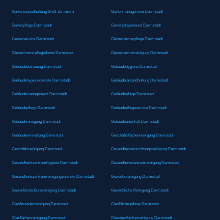
Garteninstandhaltung Groß-Zimmern
Gartenmanagement Darmstadt
Gartenpflege Darmstadt
Gartenpflegedienst Darmstadt
Gartenservice Darmstadt
Gästezimmerpflege Darmstadt
Gästezimmerpflegedienst Darmstadt
Gästezimmerreinigung Darmstadt
Gebäudebetreuung Darmstadt
Gebäudehygiene Darmstadt
Gebäudehygienedienste Darmstadt
Gebäudeinstandhaltung Darmstadt
Gebäudemanagement Darmstadt
Gebäudepflege Darmstadt
Gebäudepflege Darmstadt
Gebäudepflegeservice Darmstadt
Gebäudereinigung Darmstadt
Gebäudeunterhalt Darmstadt
Gebäudeverwaltung Darmstadt
Geschäftsflächenreinigung Darmstadt
Geschäftsreinigung Darmstadt
Gesundheitseinrichtungsreinigung Darmstadt
Gesundheitszentrumhygiene Darmstadt
Gesundheitszentrumreinigung Darmstadt
Gesundheitszentrumreinigungsdienste Darmstadt
Gewerbereinigung Darmstadt
Gewerbliche Büroreinigung Darmstadt
Gewerbliche Reinigung Darmstadt
Glasfassadenreinigung Darmstadt
Glasflächenpflege Darmstadt
Glasflächenreinigung Darmstadt
Glasoberflächenreinigung Darmstadt