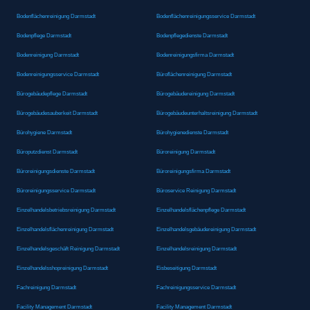
Bodenflächenreinigung Darmstadt
Bodenflächenreinigungsservice Darmstadt
Bodenpflege Darmstadt
Bodenpflegedienste Darmstadt
Bodenreinigung Darmstadt
Bodenreinigungsfirma Darmstadt
Bodenreinigungsservice Darmstadt
Büroflächenreinigung Darmstadt
Bürogebäudepflege Darmstadt
Bürogebäudereinigung Darmstadt
Bürogebäudesauberkeit Darmstadt
Bürogebäudeunterhaltsreinigung Darmstadt
Bürohygiene Darmstadt
Bürohygienedienste Darmstadt
Büroputzdienst Darmstadt
Büroreinigung Darmstadt
Büroreinigungsdienste Darmstadt
Büroreinigungsfirma Darmstadt
Büroreinigungsservice Darmstadt
Büroservice Reinigung Darmstadt
Einzelhandelsbetriebsreinigung Darmstadt
Einzelhandelsflächenpflege Darmstadt
Einzelhandelsflächenreinigung Darmstadt
Einzelhandelsgebäudereinigung Darmstadt
Einzelhandelsgeschäft Reinigung Darmstadt
Einzelhandelsreinigung Darmstadt
Einzelhandelsshopreinigung Darmstadt
Eisbeseitigung Darmstadt
Fachreinigung Darmstadt
Fachreinigungsservice Darmstadt
Facility Management Darmstadt
Facility Management Darmstadt