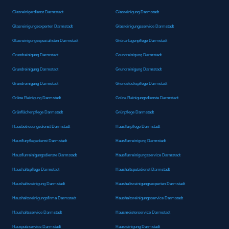
Glasreinigerdienst Darmstadt
Glasreinigung Darmstadt
Glasreinigungsexperten Darmstadt
Glasreinigungsservice Darmstadt
Glasreinigungsspezialisten Darmstadt
Grünanlagenpflege Darmstadt
Grundreinigung Darmstadt
Grundreinigung Darmstadt
Grundreinigung Darmstadt
Grundreinigung Darmstadt
Grundreinigung Darmstadt
Grundstückspflege Darmstadt
Grüne Reinigung Darmstadt
Grüne Reinigungsdienste Darmstadt
Grünflächenpflege Darmstadt
Grünpflege Darmstadt
Hausbetreuungsdienst Darmstadt
Hausflurpflege Darmstadt
Hausflurpflegedienst Darmstadt
Hausflurreinigung Darmstadt
Hausflurreinigungsdienste Darmstadt
Hausflurreinigungsservice Darmstadt
Haushaltspflege Darmstadt
Haushaltsputzdienst Darmstadt
Haushaltsreinigung Darmstadt
Haushaltsreinigungsexperten Darmstadt
Haushaltsreinigungsfirma Darmstadt
Haushaltsreinigungsservice Darmstadt
Haushaltsservice Darmstadt
Hausmeisterservice Darmstadt
Hausputzservice Darmstadt
Hausreinigung Darmstadt