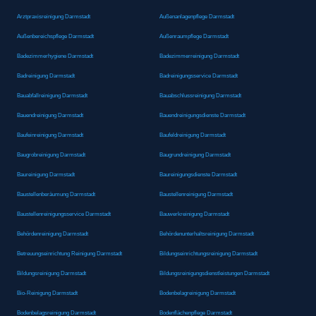
Arztpraxisreinigung Darmstadt
Außenanlagenpflege Darmstadt
Außenbereichspflege Darmstadt
Außenraumpflege Darmstadt
Badezimmerhygiene Darmstadt
Badezimmerreinigung Darmstadt
Badreinigung Darmstadt
Badreinigungsservice Darmstadt
Bauabfallreinigung Darmstadt
Bauabschlussreinigung Darmstadt
Bauendreinigung Darmstadt
Bauendreinigungsdienste Darmstadt
Baufeinreinigung Darmstadt
Baufeldreinigung Darmstadt
Baugrobreinigung Darmstadt
Baugrundreinigung Darmstadt
Baureinigung Darmstadt
Baureinigungsdienste Darmstadt
Baustellenberäumung Darmstadt
Baustellenreinigung Darmstadt
Baustellenreinigungsservice Darmstadt
Bauwerkreinigung Darmstadt
Behördenreinigung Darmstadt
Behördenunterhaltsreinigung Darmstadt
Betreuungseinrichtung Reinigung Darmstadt
Bildungseinrichtungsreinigung Darmstadt
Bildungsreinigung Darmstadt
Bildungsreinigungsdienstleistungen Darmstadt
Bio-Reinigung Darmstadt
Bodenbelagreinigung Darmstadt
Bodenbelagsreinigung Darmstadt
Bodenflächenpflege Darmstadt