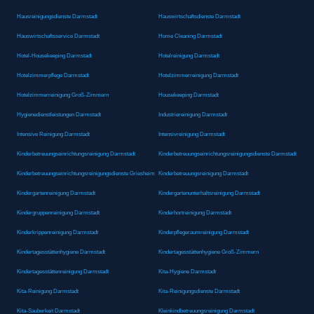
Hausreinigungsdienste Darmstadt
Hauswirtschaftsdienste Darmstadt
Hauswirtschaftsservice Darmstadt
Home Cleaning Darmstadt
Hotel-Housekeeping Darmstadt
Hotelreinigung Darmstadt
Hotelzimmerpflege Darmstadt
Hotelzimmerreinigung Darmstadt
Hotelzimmerreinigung Groß-Zimmern
Housekeeping Darmstadt
Hygienedienstleistungen Darmstadt
Industriereinigung Darmstadt
Intensive Reinigung Darmstadt
Intensivreinigung Darmstadt
Kinderbetreuungseinrichtungsreinigung Darmstadt
Kinderbetreuungseinrichtungsreinigungsdienste Darmstadt
Kinderbetreuungseinrichtungsreinigungsdienste Griesheim
Kinderbetreuungsreinigung Darmstadt
Kindergartenreinigung Darmstadt
Kindergartenunterhaltsreinigung Darmstadt
Kindergruppenreinigung Darmstadt
Kinderhortreinigung Darmstadt
Kinderkrippenreinigung Darmstadt
Kinderpflegeraumreinigung Darmstadt
Kindertagesstättenhygiene Darmstadt
Kindertagesstättenhygiene Groß-Zimmern
Kindertagesstättenreinigung Darmstadt
Kita-Hygiene Darmstadt
Kita-Reinigung Darmstadt
Kita-Reinigungsdienste Darmstadt
Kita-Sauberkeit Darmstadt
Kleinkindbetreuungsreinigung Darmstadt