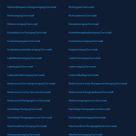
Kleinkindpflegeeinrichtungsreinigung Darmstadt
Klinikhygiene Darmstadt
Klinikreinigung Darmstadt
Kliniksauberkeit Darmstadt
Klinikumreinigung Darmstadt
Komplettreinigung Darmstadt
Komplettservice Reinigung Darmstadt
Krankenhausgebäudereinigung Darmstadt
Krankenhaushygiene Darmstadt
Krankenhausreinigung Darmstadt
Krankenhausunterhaltsreinigung Darmstadt
Krippenreinigung Darmstadt
Ladenflächenreinigung Darmstadt
Ladenfrontreinigung Darmstadt
Ladenhygiene Darmstadt
Ladenreinigung Darmstadt
Ladenunterhaltsreinigung Darmstadt
Landschaftspflege Darmstadt
Medizinische Einrichtungsreinigung Darmstadt
Medizinische Facility Management Reinigung Darmstadt
Medizinische Facility Services Darmstadt
Medizinische Reinigungsdienste Darmstadt
Medizinische Reinigungsfirma Darmstadt
Medizinreinigungsservice Darmstadt
Nachhaltige Reinigung Darmstadt
Nachhaltige Reinigungsfirma Darmstadt
Nachhaltige Reinigungsservices Darmstadt
Nachhaltigkeitsreinigung Darmstadt
Naturfreundliche Reinigung Darmstadt
Naturfreundliche Reinigungsdienste Darmstadt
Neubauendreinigung Darmstadt
Oberflächenreinigung Darmstadt