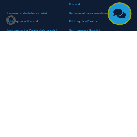
Darmstadt

Reinigung von Oberflächen Darmstadt
Reinigung von Regierungsabteilungen Darmstadt
Reinigungsagentur Darmstadt
Reinigungsdienst Darmstadt
Reinigungsdienst für Privathaushalte Darmstadt
Reinigungsexperte Darmstadt
Reinigungsexperten Darmstadt
Reinigungsfachkraft Darmstadt
Reinigungsfachmann/-frau Darmstadt
Reinigungsfirma Darmstadt
Reinigungskraft Darmstadt
Reinigungskraft Darmstadt
Reinigungspersonal Darmstadt
Reinigungsservice Darmstadt
Reinigungsservice für Oberflächen Darmstadt
Reinigungsspezialdienstleister Darmstadt
Reinigungsspezialist Darmstadt
Reinigungsteam Darmstadt
Reinigungstruppe Darmstadt
Reinigungsunternehmen Darmstadt
Rundumreinigung Darmstadt
Sanitäranlagenreinigung Darmstadt
Sanitärhygiene Darmstadt
Sanitärreinigung Darmstadt
Sanitärreinigung Groß-Umstadt
Sanitärreinigungsdienste Darmstadt
Sanitärreinigungsservice Darmstadt
Sauberkeitsservice Darmstadt
Sauberkeitsservice Darmstadt
Sauberkeitsspezialdienstleister Darmstadt