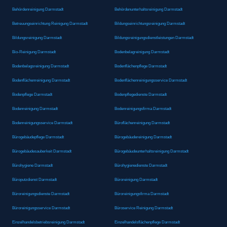
Behördenreinigung Darmstadt
Behördenunterhaltsreinigung Darmstadt
Betreuungseinrichtung Reinigung Darmstadt
Bildungseinrichtungsreinigung Darmstadt
Bildungsreinigung Darmstadt
Bildungsreinigungsdienstleistungen Darmstadt
Bio-Reinigung Darmstadt
Bodenbelagreinigung Darmstadt
Bodenbelagsreinigung Darmstadt
Bodenflächenpflege Darmstadt
Bodenflächenreinigung Darmstadt
Bodenflächenreinigungsservice Darmstadt
Bodenpflege Darmstadt
Bodenpflegedienste Darmstadt
Bodenreinigung Darmstadt
Bodenreinigungsfirma Darmstadt
Bodenreinigungsservice Darmstadt
Büroflächenreinigung Darmstadt
Bürogebäudepflege Darmstadt
Bürogebäudereinigung Darmstadt
Bürogebäudesauberkeit Darmstadt
Bürogebäudeunterhaltsreinigung Darmstadt
Bürohygiene Darmstadt
Bürohygienedienste Darmstadt
Büroputzdienst Darmstadt
Büroreinigung Darmstadt
Büroreinigungsdienste Darmstadt
Büroreinigungsfirma Darmstadt
Büroreinigungsservice Darmstadt
Büroservice Reinigung Darmstadt
Einzelhandelsbetriebsreinigung Darmstadt
Einzelhandelsflächenpflege Darmstadt