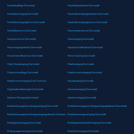
Haushaltspflege Darmstadt
Haushaltsputzdienst Darmstadt
Haushaltsreinigung Darmstadt
Haushaltsreinigungsexperten Darmstadt
Haushaltsreinigungsfirma Darmstadt
Haushaltsreinigungsservice Darmstadt
Haushaltsservice Darmstadt
Hausmeisterservice Darmstadt
Hausputzservice Darmstadt
Hausreinigung Darmstadt
Hausreinigungsdienste Darmstadt
Hauswirtschaftsdienste Darmstadt
Hauswirtschaftsservice Darmstadt
Home Cleaning Darmstadt
Hotel-Housekeeping Darmstadt
Hotelreinigung Darmstadt
Hotelzimmerpflege Darmstadt
Hotelzimmerreinigung Darmstadt
Hotelzimmerreinigung Groß-Zimmern
Housekeeping Darmstadt
Hygienedienstleistungen Darmstadt
Industriereinigung Darmstadt
Intensive Reinigung Darmstadt
Intensivreinigung Darmstadt
Kinderbetreuungseinrichtungsreinigung Darmstadt
Kinderbetreuungseinrichtungsreinigungsdienste Darmstadt
Kinderbetreuungseinrichtungsreinigungsdienste Griesheim
Kinderbetreuungsreinigung Darmstadt
Kindergartenreinigung Darmstadt
Kindergartenunterhaltsreinigung Darmstadt
Kindergruppenreinigung Darmstadt
Kinderhortreinigung Darmstadt