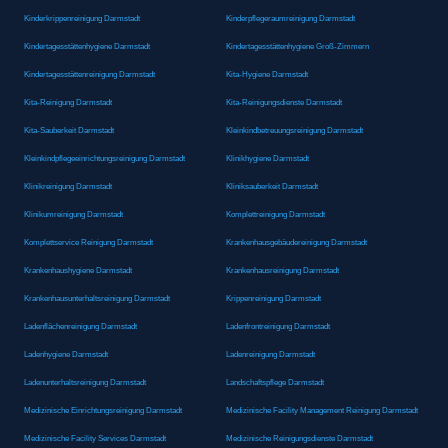
Kinderkrippenreinigung Darmstadt
Kinderpflegeraumreinigung Darmstadt
Kindertagesstättenhygiene Darmstadt
Kindertagesstättenhygiene Groß-Zimmern
Kindertagesstättenreinigung Darmstadt
Kita-Hygiene Darmstadt
Kita-Reinigung Darmstadt
Kita-Reinigungsdienste Darmstadt
Kita-Sauberkeit Darmstadt
Kleinkindbetreuungsreinigung Darmstadt
Kleinkindpflegeeinrichtungsreinigung Darmstadt
Klinikhygiene Darmstadt
Klinikreinigung Darmstadt
Kliniksauberkeit Darmstadt
Klinikumreinigung Darmstadt
Komplettreinigung Darmstadt
Komplettservice Reinigung Darmstadt
Krankenhausgebäudereinigung Darmstadt
Krankenhaushygiene Darmstadt
Krankenhausreinigung Darmstadt
Krankenhausunterhaltsreinigung Darmstadt
Krippenreinigung Darmstadt
Ladenflächenreinigung Darmstadt
Ladenfrontreinigung Darmstadt
Ladenhygiene Darmstadt
Ladenreinigung Darmstadt
Ladenunterhaltsreinigung Darmstadt
Landschaftspflege Darmstadt
Medizinische Einrichtungsreinigung Darmstadt
Medizinische Facility Management Reinigung Darmstadt
Medizinische Facility Services Darmstadt
Medizinische Reinigungsdienste Darmstadt