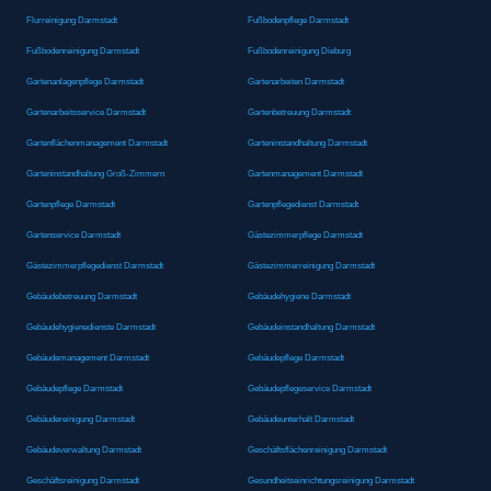
Flurreinigung Darmstadt
Fußbodenpflege Darmstadt
Fußbodenreinigung Darmstadt
Fußbodenreinigung Dieburg
Gartenanlagenpflege Darmstadt
Gartenarbeiten Darmstadt
Gartenarbeitsservice Darmstadt
Gartenbetreuung Darmstadt
Gartenflächenmanagement Darmstadt
Garteninstandhaltung Darmstadt
Garteninstandhaltung Groß-Zimmern
Gartenmanagement Darmstadt
Gartenpflege Darmstadt
Gartenpflegedienst Darmstadt
Gartenservice Darmstadt
Gästezimmerpflege Darmstadt
Gästezimmerpflegedienst Darmstadt
Gästezimmerreinigung Darmstadt
Gebäudebetreuung Darmstadt
Gebäudehygiene Darmstadt
Gebäudehygienedienste Darmstadt
Gebäudeinstandhaltung Darmstadt
Gebäudemanagement Darmstadt
Gebäudepflege Darmstadt
Gebäudepflege Darmstadt
Gebäudepflegeservice Darmstadt
Gebäudereinigung Darmstadt
Gebäudeunterhalt Darmstadt
Gebäudeverwaltung Darmstadt
Geschäftsflächenreinigung Darmstadt
Geschäftsreinigung Darmstadt
Gesundheitseinrichtungsreinigung Darmstadt