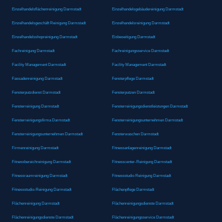
Einzelhandelsflächenreinigung Darmstadt
Einzelhandelsgebäudereinigung Darmstadt
Einzelhandelsgeschäft Reinigung Darmstadt
Einzelhandelsreinigung Darmstadt
Einzelhandelsshopreinigung Darmstadt
Eisbeseitigung Darmstadt
Fachreinigung Darmstadt
Fachreinigungsservice Darmstadt
Facility Management Darmstadt
Facility Management Darmstadt
Fassadenreinigung Darmstadt
Fensterpflege Darmstadt
Fensterputzdienst Darmstadt
Fensterputzen Darmstadt
Fensterreinigung Darmstadt
Fensterreinigungsdienstleistungen Darmstadt
Fensterreinigungsfirma Darmstadt
Fensterreinigungsunternehmen Darmstadt
Fensterreinigungsunternehmen Darmstadt
Fensterwaschen Darmstadt
Firmenreinigung Darmstadt
Fitnessanlagenreinigung Darmstadt
Fitnessbereichreinigung Darmstadt
Fitnesscenter-Reinigung Darmstadt
Fitnessraumreinigung Darmstadt
Fitnessstudio Reinigung Darmstadt
Fitnessstudio-Reinigung Darmstadt
Flächenpflege Darmstadt
Flächenreinigung Darmstadt
Flächenreinigungsdienste Darmstadt
Flächenreinigungsdienste Darmstadt
Flächenreinigungsservice Darmstadt