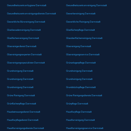
Gesundheitszentrumhygiene Darmstadt
Gesundheitszentrumreinigung Darmstadt
Gesundheitszentrumreinigungsdienste Darmstadt
Gewerbereinigung Darmstadt
Gewerbliche Büroreinigung Darmstadt
Gewerbliche Reinigung Darmstadt
Glasfassadenreinigung Darmstadt
Glasflächenpflege Darmstadt
Glasflächenreinigung Darmstadt
Glasoberflächenreinigung Darmstadt
Glasreinigerdienst Darmstadt
Glasreinigung Darmstadt
Glasreinigungsexperten Darmstadt
Glasreinigungsservice Darmstadt
Glasreinigungsspezialisten Darmstadt
Grünanlagenpflege Darmstadt
Grundreinigung Darmstadt
Grundreinigung Darmstadt
Grundreinigung Darmstadt
Grundreinigung Darmstadt
Grundreinigung Darmstadt
Grundstückspflege Darmstadt
Grüne Reinigung Darmstadt
Grüne Reinigungsdienste Darmstadt
Grünflächenpflege Darmstadt
Grünpflege Darmstadt
Hausbetreuungsdienst Darmstadt
Hausflurpflege Darmstadt
Hausflurpflegedienst Darmstadt
Hausflurreinigung Darmstadt
Hausflurreinigungsdienste Darmstadt
Hausflurreinigungsservice Darmstadt