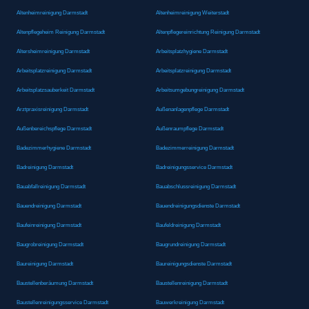
Altenheimreinigung Darmstadt
Altenheimreinigung Weiterstadt
Altenpflegeheim Reinigung Darmstadt
Altenpflegereinrichtung Reinigung Darmstadt
Altersheimreinigung Darmstadt
Arbeitsplatzhygiene Darmstadt
Arbeitsplatzreinigung Darmstadt
Arbeitsplatzreinigung Darmstadt
Arbeitsplatzsauberkeit Darmstadt
Arbeitsumgebungreinigung Darmstadt
Arztpraxisreinigung Darmstadt
Außenanlagenpflege Darmstadt
Außenbereichspflege Darmstadt
Außenraumpflege Darmstadt
Badezimmerhygiene Darmstadt
Badezimmerreinigung Darmstadt
Badreinigung Darmstadt
Badreinigungsservice Darmstadt
Bauabfallreinigung Darmstadt
Bauabschlussreinigung Darmstadt
Bauendreinigung Darmstadt
Bauendreinigungsdienste Darmstadt
Baufeinreinigung Darmstadt
Baufeldreinigung Darmstadt
Baugrobreinigung Darmstadt
Baugrundreinigung Darmstadt
Baureinigung Darmstadt
Baureinigungsdienste Darmstadt
Baustellenberäumung Darmstadt
Baustellenreinigung Darmstadt
Baustellenreinigungsservice Darmstadt
Bauwerkreinigung Darmstadt