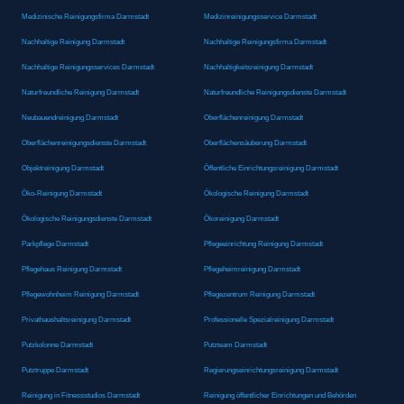
Medizinische Reinigungsfirma Darmstadt
Medizinreinigungsservice Darmstadt
Nachhaltige Reinigung Darmstadt
Nachhaltige Reinigungsfirma Darmstadt
Nachhaltige Reinigungsservices Darmstadt
Nachhaltigkeitsreinigung Darmstadt
Naturfreundliche Reinigung Darmstadt
Naturfreundliche Reinigungsdienste Darmstadt
Neubauendreinigung Darmstadt
Oberflächenreinigung Darmstadt
Oberflächenreinigungsdienste Darmstadt
Oberflächensäuberung Darmstadt
Objektreinigung Darmstadt
Öffentliche Einrichtungsreinigung Darmstadt
Öko-Reinigung Darmstadt
Ökologische Reinigung Darmstadt
Ökologische Reinigungsdienste Darmstadt
Ökoreinigung Darmstadt
Parkpflege Darmstadt
Pflegeeinrichtung Reinigung Darmstadt
Pflegehaus Reinigung Darmstadt
Pflegeheimreinigung Darmstadt
Pflegewohnheim Reinigung Darmstadt
Pflegezentrum Reinigung Darmstadt
Privathaushaltsreinigung Darmstadt
Professionelle Spezialreinigung Darmstadt
Putzkolonne Darmstadt
Putzteam Darmstadt
Putztruppe Darmstadt
Regierungseinrichtungsreinigung Darmstadt
Reinigung in Fitnessstudios Darmstadt
Reinigung öffentlicher Einrichtungen und Behörden