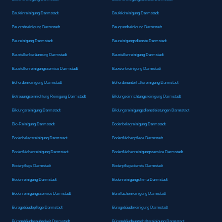
Baufeinreinigung Darmstadt
Baufeldreinigung Darmstadt
Baugrobreinigung Darmstadt
Baugrundreinigung Darmstadt
Baureinigung Darmstadt
Baureinigungsdienste Darmstadt
Baustellenberäumung Darmstadt
Baustellenreinigung Darmstadt
Baustellenreinigungsservice Darmstadt
Bauwerkreinigung Darmstadt
Behördenreinigung Darmstadt
Behördenunterhaltsreinigung Darmstadt
Betreuungseinrichtung Reinigung Darmstadt
Bildungseinrichtungsreinigung Darmstadt
Bildungsreinigung Darmstadt
Bildungsreinigungsdienstleistungen Darmstadt
Bio-Reinigung Darmstadt
Bodenbelagreinigung Darmstadt
Bodenbelagsreinigung Darmstadt
Bodenflächenpflege Darmstadt
Bodenflächenreinigung Darmstadt
Bodenflächenreinigungsservice Darmstadt
Bodenpflege Darmstadt
Bodenpflegedienste Darmstadt
Bodenreinigung Darmstadt
Bodenreinigungsfirma Darmstadt
Bodenreinigungsservice Darmstadt
Büroflächenreinigung Darmstadt
Bürogebäudepflege Darmstadt
Bürogebäudereinigung Darmstadt
Bürogebäudesauberkeit Darmstadt
Bürogebäudeunterhaltsreinigung Darmstadt