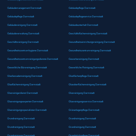
Gebäudemanagement Darmstadt
Gebäudepflege Darmstadt
Gebäudepflege Darmstadt
Gebäudepflegeservice Darmstadt
Gebäudereinigung Darmstadt
Gebäudeunterhalt Darmstadt
Gebäudeverwaltung Darmstadt
Geschäftsflächenreinigung Darmstadt
Geschäftsreinigung Darmstadt
Gesundheitseinrichtungsreinigung Darmstadt
Gesundheitszentrumhygiene Darmstadt
Gesundheitszentrumreinigung Darmstadt
Gesundheitszentrumreinigungsdienste Darmstadt
Gewerbereinigung Darmstadt
Gewerbliche Büroreinigung Darmstadt
Gewerbliche Reinigung Darmstadt
Glasfassadenreinigung Darmstadt
Glasflächenpflege Darmstadt
Glasflächenreinigung Darmstadt
Glasoberflächenreinigung Darmstadt
Glasreinigerdienst Darmstadt
Glasreinigung Darmstadt
Glasreinigungsexperten Darmstadt
Glasreinigungsservice Darmstadt
Glasreinigungsspezialisten Darmstadt
Grünanlagenpflege Darmstadt
Grundreinigung Darmstadt
Grundreinigung Darmstadt
Grundreinigung Darmstadt
Grundreinigung Darmstadt
Grundreinigung Darmstadt
Grundstückspflege Darmstadt