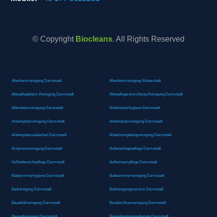
© Copyright
Biocleans
. All Rights Reserved
Altenheimreinigung Darmstadt
Altenheimreinigung Weiterstadt
Altenpflegeheim Reinigung Darmstadt
Altenpflegereinrichtung Reinigung Darmstadt
Altersheimreinigung Darmstadt
Arbeitsplatzhygiene Darmstadt
Arbeitsplatzreinigung Darmstadt
Arbeitsplatzreinigung Darmstadt
Arbeitsplatzsauberkeit Darmstadt
Arbeitsumgebungreinigung Darmstadt
Arztpraxisreinigung Darmstadt
Außenanlagenpflege Darmstadt
Außenbereichspflege Darmstadt
Außenraumpflege Darmstadt
Badezimmerhygiene Darmstadt
Badezimmerreinigung Darmstadt
Badreinigung Darmstadt
Badreinigungsservice Darmstadt
Bauabfallreinigung Darmstadt
Bauabschlussreinigung Darmstadt
Bauendreinigung Darmstadt
Bauendreinigungsdienste Darmstadt