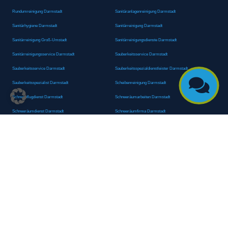
Rundumreinigung Darmstadt
Sanitäranlagenreinigung Darmstadt
Sanitärhygiene Darmstadt
Sanitärreinigung Darmstadt
Sanitärreinigung Groß-Umstadt
Sanitärreinigungsdienste Darmstadt
Sanitärreinigungsservice Darmstadt
Sauberkeitsservice Darmstadt
Sauberkeitsservice Darmstadt
Sauberkeitsspezialdienstleister Darmstadt

Sauberkeitsspezialist Darmstadt
Scheibenreinigung Darmstadt
Schneepflugdienst Darmstadt
Schneeräumarbeiten Darmstadt
Schneeräumdienst Darmstadt
Schneeräumfirma Darmstadt
Schneeräumteam Darmstadt
Schneeräumung Darmstadt
Schneeräumungsservice Darmstadt
Schulanlagenreinigung Darmstadt
Schulgebäudepflege Darmstadt
Schulgebäudereinigung Darmstadt
Schulgebäudeservice Darmstadt
Schulhausreinigung Darmstadt
Schulhausreinigungsdienste Darmstadt
Schulputz Darmstadt
Schulreinigung Darmstadt
Schulreinigungsdienste Darmstadt
Schulsanitärreinigung Darmstadt
Schulsäuberung Darmstadt
Schulunterhaltsreinigung Darmstadt
Schwimmbadreinigung Darmstadt