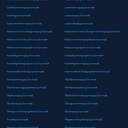
Ladenflächenreinigung Darmstadt
Ladenfrontreinigung Darmstadt
Ladenhygiene Darmstadt
Ladenreinigung Darmstadt
Ladenunterhaltsreinigung Darmstadt
Landschaftspflege Darmstadt
Medizinische Einrichtungsreinigung Darmstadt
Medizinische Facility Management Reinigung Darmstadt
Medizinische Facility Services Darmstadt
Medizinische Reinigungsdienste Darmstadt
Medizinische Reinigungsfirma Darmstadt
Medizinreinigungsservice Darmstadt
Nachhaltige Reinigung Darmstadt
Nachhaltige Reinigungsfirma Darmstadt
Nachhaltige Reinigungsservices Darmstadt
Nachhaltigkeitsreinigung Darmstadt
Naturfreundliche Reinigung Darmstadt
Naturfreundliche Reinigungsdienste Darmstadt
Neubauendreinigung Darmstadt
Oberflächenreinigung Darmstadt
Oberflächenreinigungsdienste Darmstadt
Oberflächensäuberung Darmstadt
Objektreinigung Darmstadt
Öffentliche Einrichtungsreinigung Darmstadt
Öko-Reinigung Darmstadt
Ökologische Reinigung Darmstadt
Ökologische Reinigungsdienste Darmstadt
Ökoreinigung Darmstadt
Parkpflege Darmstadt
Pflegeeinrichtung Reinigung Darmstadt
Pflegehaus Reinigung Darmstadt
Pflegeheimreinigung Darmstadt