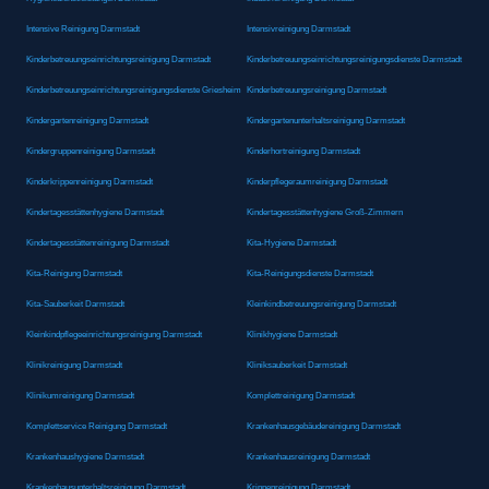
Intensive Reinigung Darmstadt
Intensivreinigung Darmstadt
Kinderbetreuungseinrichtungsreinigung Darmstadt
Kinderbetreuungseinrichtungsreinigungsdienste Darmstadt
Kinderbetreuungseinrichtungsreinigungsdienste Griesheim
Kinderbetreuungsreinigung Darmstadt
Kindergartenreinigung Darmstadt
Kindergartenunterhaltsreinigung Darmstadt
Kindergruppenreinigung Darmstadt
Kinderhortreinigung Darmstadt
Kinderkrippenreinigung Darmstadt
Kinderpflegeraumreinigung Darmstadt
Kindertagesstättenhygiene Darmstadt
Kindertagesstättenhygiene Groß-Zimmern
Kindertagesstättenreinigung Darmstadt
Kita-Hygiene Darmstadt
Kita-Reinigung Darmstadt
Kita-Reinigungsdienste Darmstadt
Kita-Sauberkeit Darmstadt
Kleinkindbetreuungsreinigung Darmstadt
Kleinkindpflegeeinrichtungsreinigung Darmstadt
Klinikhygiene Darmstadt
Klinikreinigung Darmstadt
Kliniksauberkeit Darmstadt
Klinikumreinigung Darmstadt
Komplettreinigung Darmstadt
Komplettservice Reinigung Darmstadt
Krankenhausgebäudereinigung Darmstadt
Krankenhaushygiene Darmstadt
Krankenhausreinigung Darmstadt
Krankenhausunterhaltsreinigung Darmstadt
Krippenreinigung Darmstadt