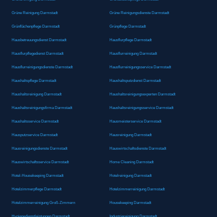
Grüne Reinigung Darmstadt
Grüne Reinigungsdienste Darmstadt
Grünflächenpflege Darmstadt
Grünpflege Darmstadt
Hausbetreuungsdienst Darmstadt
Hausflurpflege Darmstadt
Hausflurpflegedienst Darmstadt
Hausflurreinigung Darmstadt
Hausflurreinigungsdienste Darmstadt
Hausflurreinigungsservice Darmstadt
Haushaltspflege Darmstadt
Haushaltsputzdienst Darmstadt
Haushaltsreinigung Darmstadt
Haushaltsreinigungsexperten Darmstadt
Haushaltsreinigungsfirma Darmstadt
Haushaltsreinigungsservice Darmstadt
Haushaltsservice Darmstadt
Hausmeisterservice Darmstadt
Hausputzservice Darmstadt
Hausreinigung Darmstadt
Hausreinigungsdienste Darmstadt
Hauswirtschaftsdienste Darmstadt
Hauswirtschaftsservice Darmstadt
Home Cleaning Darmstadt
Hotel-Housekeeping Darmstadt
Hotelreinigung Darmstadt
Hotelzimmerpflege Darmstadt
Hotelzimmerreinigung Darmstadt
Hotelzimmerreinigung Groß-Zimmern
Housekeeping Darmstadt
Hygienedienstleistungen Darmstadt
Industriereinigung Darmstadt