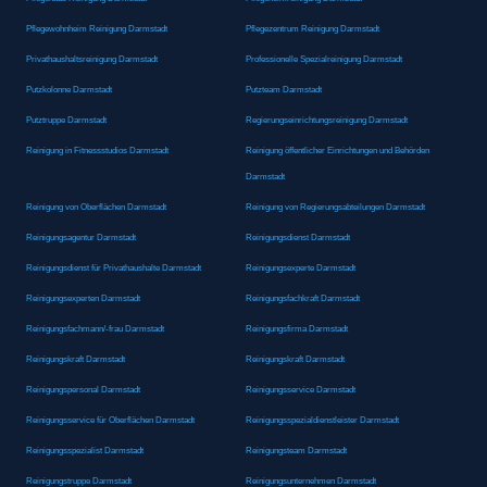
Pflegewohnheim Reinigung Darmstadt
Pflegezentrum Reinigung Darmstadt
Privathaushaltsreinigung Darmstadt
Professionelle Spezialreinigung Darmstadt
Putzkolonne Darmstadt
Putzteam Darmstadt
Putztruppe Darmstadt
Regierungseinrichtungsreinigung Darmstadt
Reinigung in Fitnessstudios Darmstadt
Reinigung öffentlicher Einrichtungen und Behörden
Darmstadt
Reinigung von Oberflächen Darmstadt
Reinigung von Regierungsabteilungen Darmstadt
Reinigungsagentur Darmstadt
Reinigungsdienst Darmstadt
Reinigungsdienst für Privathaushalte Darmstadt
Reinigungsexperte Darmstadt
Reinigungsexperten Darmstadt
Reinigungsfachkraft Darmstadt
Reinigungsfachmann/-frau Darmstadt
Reinigungsfirma Darmstadt
Reinigungskraft Darmstadt
Reinigungskraft Darmstadt
Reinigungspersonal Darmstadt
Reinigungsservice Darmstadt
Reinigungsservice für Oberflächen Darmstadt
Reinigungsspezialdienstleister Darmstadt
Reinigungsspezialist Darmstadt
Reinigungsteam Darmstadt
Reinigungstruppe Darmstadt
Reinigungsunternehmen Darmstadt