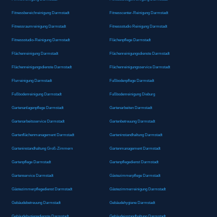
Fitnessbereichreinigung Darmstadt
Fitnesscenter-Reinigung Darmstadt
Fitnessraumreinigung Darmstadt
Fitnessstudio Reinigung Darmstadt
Fitnessstudio-Reinigung Darmstadt
Flächenpflege Darmstadt
Flächenreinigung Darmstadt
Flächenreinigungsdienste Darmstadt
Flächenreinigungsdienste Darmstadt
Flächenreinigungsservice Darmstadt
Flurreinigung Darmstadt
Fußbodenpflege Darmstadt
Fußbodenreinigung Darmstadt
Fußbodenreinigung Dieburg
Gartenanlagenpflege Darmstadt
Gartenarbeiten Darmstadt
Gartenarbeitsservice Darmstadt
Gartenbetreuung Darmstadt
Gartenflächenmanagement Darmstadt
Garteninstandhaltung Darmstadt
Garteninstandhaltung Groß-Zimmern
Gartenmanagement Darmstadt
Gartenpflege Darmstadt
Gartenpflegedienst Darmstadt
Gartenservice Darmstadt
Gästezimmerpflege Darmstadt
Gästezimmerpflegedienst Darmstadt
Gästezimmerreinigung Darmstadt
Gebäudebetreuung Darmstadt
Gebäudehygiene Darmstadt
Gebäudehygienedienste Darmstadt
Gebäudeinstandhaltung Darmstadt