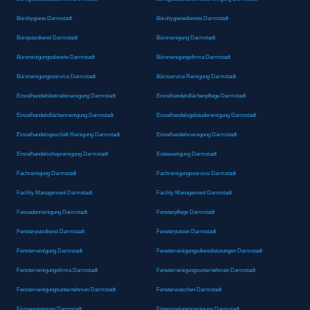
Bürohygiene Darmstadt
Bürohygienedienste Darmstadt
Büroputzdienst Darmstadt
Büroreinigung Darmstadt
Büroreinigungsdienste Darmstadt
Büroreinigungsfirma Darmstadt
Büroreinigungsservice Darmstadt
Büroservice Reinigung Darmstadt
Einzelhandelsbetriebsreinigung Darmstadt
Einzelhandelsflächenpflege Darmstadt
Einzelhandelsflächenreinigung Darmstadt
Einzelhandelsgebäudereinigung Darmstadt
Einzelhandelsgeschäft Reinigung Darmstadt
Einzelhandelsreinigung Darmstadt
Einzelhandelsshopreinigung Darmstadt
Eisbeseitigung Darmstadt
Fachreinigung Darmstadt
Fachreinigungsservice Darmstadt
Facility Management Darmstadt
Facility Management Darmstadt
Fassadenreinigung Darmstadt
Fensterpflege Darmstadt
Fensterputzdienst Darmstadt
Fensterputzen Darmstadt
Fensterreinigung Darmstadt
Fensterreinigungsdienstleistungen Darmstadt
Fensterreinigungsfirma Darmstadt
Fensterreinigungsunternehmen Darmstadt
Fensterreinigungsunternehmen Darmstadt
Fensterwaschen Darmstadt
Firmenreinigung Darmstadt
Fitnessanlagenreinigung Darmstadt