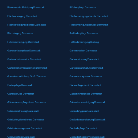
Fitnessstudio-Reinigung Darmstadt
Flächenpflege Darmstadt
Flächenreinigung Darmstadt
Flächenreinigungsdienste Darmstadt
Flächenreinigungsdienste Darmstadt
Flächenreinigungsservice Darmstadt
Flurreinigung Darmstadt
Fußbodenpflege Darmstadt
Fußbodenreinigung Darmstadt
Fußbodenreinigung Dieburg
Gartenanlagenpflege Darmstadt
Gartenarbeiten Darmstadt
Gartenarbeitsservice Darmstadt
Gartenbetreuung Darmstadt
Gartenflächenmanagement Darmstadt
Garteninstandhaltung Darmstadt
Garteninstandhaltung Groß-Zimmern
Gartenmanagement Darmstadt
Gartenpflege Darmstadt
Gartenpflegedienst Darmstadt
Gartenservice Darmstadt
Gästezimmerpflege Darmstadt
Gästezimmerpflegedienst Darmstadt
Gästezimmerreinigung Darmstadt
Gebäudebetreuung Darmstadt
Gebäudehygiene Darmstadt
Gebäudehygienedienste Darmstadt
Gebäudeinstandhaltung Darmstadt
Gebäudemanagement Darmstadt
Gebäudepflege Darmstadt
Gebäudepflege Darmstadt
Gebäudepflegeservice Darmstadt