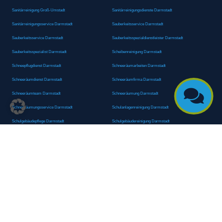
Sanitärreinigung Groß-Umstadt
Sanitärreinigungsdienste Darmstadt
Sanitärreinigungsservice Darmstadt
Sauberkeitsservice Darmstadt
Sauberkeitsservice Darmstadt
Sauberkeitsspezialdienstleister Darmstadt
Sauberkeitsspezialist Darmstadt
Scheibenreinigung Darmstadt
Schneepflugdienst Darmstadt
Schneeräumarbeiten Darmstadt
Schneeräumdienst Darmstadt
Schneeräumfirma Darmstadt

Schneeräumteam Darmstadt
Schneeräumung Darmstadt
Schneeräumungsservice Darmstadt
Schulanlagenreinigung Darmstadt
Schulgebäudepflege Darmstadt
Schulgebäudereinigung Darmstadt
Schulgebäudeservice Darmstadt
Schulhausreinigung Darmstadt
Schulhausreinigungsdienste Darmstadt
Schulputz Darmstadt
Schulreinigung Darmstadt
Schulreinigungsdienste Darmstadt
Schulsanitärreinigung Darmstadt
Schulsäuberung Darmstadt
Schulunterhaltsreinigung Darmstadt
Schwimmbadreinigung Darmstadt
Seniorenheim Hygiene Services Darmstadt
Seniorenheimreinigung Darmstadt
Seniorenpflegeeinrichtung Reinigung Darmstadt
Seniorenpflegeheim Reinigung Darmstadt