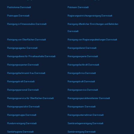
Putzkolonne Darmstadt
Putzteam Darmstadt
Putztruppe Darmstadt
Regierungseinrichtungsreinigung Darmstadt
Reinigung in Fitnessstudios Darmstadt
Reinigung öffentlicher Einrichtungen und Behörden
Darmstadt
Reinigung von Oberflächen Darmstadt
Reinigung von Regierungsabteilungen Darmstadt
Reinigungsagentur Darmstadt
Reinigungsdienst Darmstadt
Reinigungsdienst für Privathaushalte Darmstadt
Reinigungsexperte Darmstadt
Reinigungsexperten Darmstadt
Reinigungsfachkraft Darmstadt
Reinigungsfachmann/-frau Darmstadt
Reinigungsfirma Darmstadt
Reinigungskraft Darmstadt
Reinigungskraft Darmstadt
Reinigungspersonal Darmstadt
Reinigungsservice Darmstadt
Reinigungsservice für Oberflächen Darmstadt
Reinigungsspezialdienstleister Darmstadt
Reinigungsspezialist Darmstadt
Reinigungsteam Darmstadt
Reinigungstruppe Darmstadt
Reinigungsunternehmen Darmstadt
Rundumreinigung Darmstadt
Sanitäranlagenreinigung Darmstadt
Sanitärhygiene Darmstadt
Sanitärreinigung Darmstadt