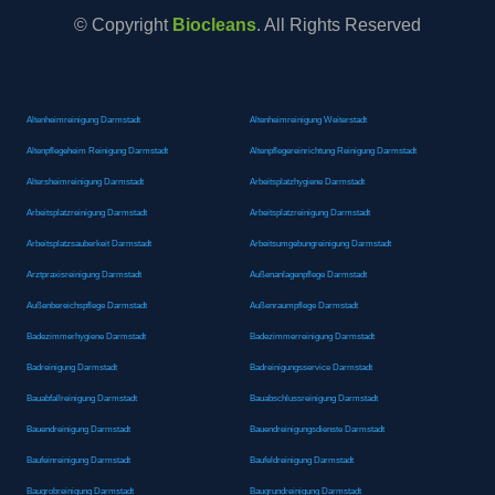
© Copyright
Biocleans
. All Rights Reserved
Altenheimreinigung Darmstadt
Altenheimreinigung Weiterstadt
Altenpflegeheim Reinigung Darmstadt
Altenpflegereinrichtung Reinigung Darmstadt
Altersheimreinigung Darmstadt
Arbeitsplatzhygiene Darmstadt
Arbeitsplatzreinigung Darmstadt
Arbeitsplatzreinigung Darmstadt
Arbeitsplatzsauberkeit Darmstadt
Arbeitsumgebungreinigung Darmstadt
Arztpraxisreinigung Darmstadt
Außenanlagenpflege Darmstadt
Außenbereichspflege Darmstadt
Außenraumpflege Darmstadt
Badezimmerhygiene Darmstadt
Badezimmerreinigung Darmstadt
Badreinigung Darmstadt
Badreinigungsservice Darmstadt
Bauabfallreinigung Darmstadt
Bauabschlussreinigung Darmstadt
Bauendreinigung Darmstadt
Bauendreinigungsdienste Darmstadt
Baufeinreinigung Darmstadt
Baufeldreinigung Darmstadt
Baugrobreinigung Darmstadt
Baugrundreinigung Darmstadt