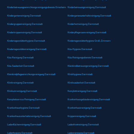
Kinderbetreuungseinrichtungsreinigungsdienste Griesheim
Kinderbetreuungsreinigung Darmstadt
Kindergartenreinigung Darmstadt
Kindergartenunterhaltsreinigung Darmstadt
Kindergruppenreinigung Darmstadt
Kinderhortreinigung Darmstadt
Kinderkrippenreinigung Darmstadt
Kinderpflegeraumreinigung Darmstadt
Kindertagesstättenhygiene Darmstadt
Kindertagesstättenhygiene Groß-Zimmern
Kindertagesstättenreinigung Darmstadt
Kita-Hygiene Darmstadt
Kita-Reinigung Darmstadt
Kita-Reinigungsdienste Darmstadt
Kita-Sauberkeit Darmstadt
Kleinkindbetreuungsreinigung Darmstadt
Kleinkindpflegeeinrichtungsreinigung Darmstadt
Klinikhygiene Darmstadt
Klinikreinigung Darmstadt
Kliniksauberkeit Darmstadt
Klinikumreinigung Darmstadt
Komplettreinigung Darmstadt
Komplettservice Reinigung Darmstadt
Krankenhausgebäudereinigung Darmstadt
Krankenhaushygiene Darmstadt
Krankenhausreinigung Darmstadt
Krankenhausunterhaltsreinigung Darmstadt
Krippenreinigung Darmstadt
Ladenflächenreinigung Darmstadt
Ladenfrontreinigung Darmstadt
Ladenhygiene Darmstadt
Ladenreinigung Darmstadt