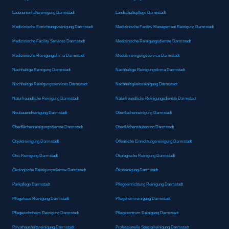
Ladenunterhaltsreinigung Darmstadt
Landschaftspflege Darmstadt
Medizinische Einrichtungsreinigung Darmstadt
Medizinische Facility Management Reinigung Darmstadt
Medizinische Facility Services Darmstadt
Medizinische Reinigungsdienste Darmstadt
Medizinische Reinigungsfirma Darmstadt
Medizinreinigungsservice Darmstadt
Nachhaltige Reinigung Darmstadt
Nachhaltige Reinigungsfirma Darmstadt
Nachhaltige Reinigungsservices Darmstadt
Nachhaltigkeitsreinigung Darmstadt
Naturfreundliche Reinigung Darmstadt
Naturfreundliche Reinigungsdienste Darmstadt
Neubauendreinigung Darmstadt
Oberflächenreinigung Darmstadt
Oberflächenreinigungsdienste Darmstadt
Oberflächensäuberung Darmstadt
Objektreinigung Darmstadt
Öffentliche Einrichtungsreinigung Darmstadt
Öko-Reinigung Darmstadt
Ökologische Reinigung Darmstadt
Ökologische Reinigungsdienste Darmstadt
Ökoreinigung Darmstadt
Parkpflege Darmstadt
Pflegeeinrichtung Reinigung Darmstadt
Pflegehaus Reinigung Darmstadt
Pflegeheimreinigung Darmstadt
Pflegewohnheim Reinigung Darmstadt
Pflegezentrum Reinigung Darmstadt
Privathaushaltsreinigung Darmstadt
Professionelle Spezialreinigung Darmstadt