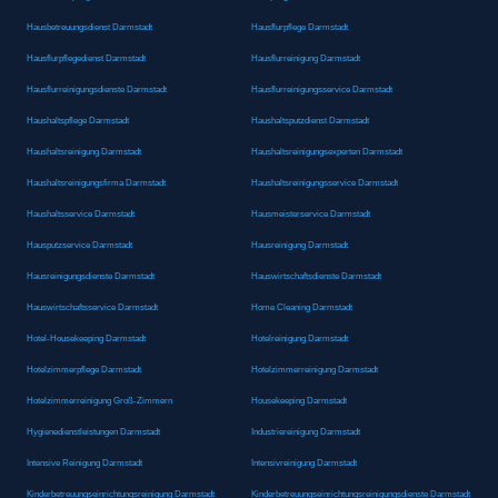
Hausbetreuungsdienst Darmstadt
Hausflurpflege Darmstadt
Hausflurpflegedienst Darmstadt
Hausflurreinigung Darmstadt
Hausflurreinigungsdienste Darmstadt
Hausflurreinigungsservice Darmstadt
Haushaltspflege Darmstadt
Haushaltsputzdienst Darmstadt
Haushaltsreinigung Darmstadt
Haushaltsreinigungsexperten Darmstadt
Haushaltsreinigungsfirma Darmstadt
Haushaltsreinigungsservice Darmstadt
Haushaltsservice Darmstadt
Hausmeisterservice Darmstadt
Hausputzservice Darmstadt
Hausreinigung Darmstadt
Hausreinigungsdienste Darmstadt
Hauswirtschaftsdienste Darmstadt
Hauswirtschaftsservice Darmstadt
Home Cleaning Darmstadt
Hotel-Housekeeping Darmstadt
Hotelreinigung Darmstadt
Hotelzimmerpflege Darmstadt
Hotelzimmerreinigung Darmstadt
Hotelzimmerreinigung Groß-Zimmern
Housekeeping Darmstadt
Hygienedienstleistungen Darmstadt
Industriereinigung Darmstadt
Intensive Reinigung Darmstadt
Intensivreinigung Darmstadt
Kinderbetreuungseinrichtungsreinigung Darmstadt
Kinderbetreuungseinrichtungsreinigungsdienste Darmstadt