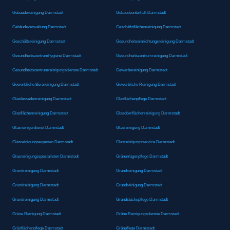
Gebäudereinigung Darmstadt
Gebäudeunterhalt Darmstadt
Gebäudeverwaltung Darmstadt
Geschäftsflächenreinigung Darmstadt
Geschäftsreinigung Darmstadt
Gesundheitseinrichtungsreinigung Darmstadt
Gesundheitszentrumhygiene Darmstadt
Gesundheitszentrumreinigung Darmstadt
Gesundheitszentrumreinigungsdienste Darmstadt
Gewerbereinigung Darmstadt
Gewerbliche Büroreinigung Darmstadt
Gewerbliche Reinigung Darmstadt
Glasfassadenreinigung Darmstadt
Glasflächenpflege Darmstadt
Glasflächenreinigung Darmstadt
Glasoberflächenreinigung Darmstadt
Glasreinigerdienst Darmstadt
Glasreinigung Darmstadt
Glasreinigungsexperten Darmstadt
Glasreinigungsservice Darmstadt
Glasreinigungsspezialisten Darmstadt
Grünanlagenpflege Darmstadt
Grundreinigung Darmstadt
Grundreinigung Darmstadt
Grundreinigung Darmstadt
Grundreinigung Darmstadt
Grundreinigung Darmstadt
Grundstückspflege Darmstadt
Grüne Reinigung Darmstadt
Grüne Reinigungsdienste Darmstadt
Grünflächenpflege Darmstadt
Grünpflege Darmstadt