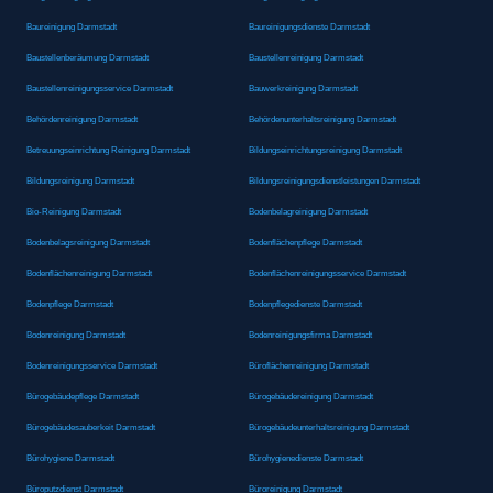
Baureinigung Darmstadt
Baureinigungsdienste Darmstadt
Baustellenberäumung Darmstadt
Baustellenreinigung Darmstadt
Baustellenreinigungsservice Darmstadt
Bauwerkreinigung Darmstadt
Behördenreinigung Darmstadt
Behördenunterhaltsreinigung Darmstadt
Betreuungseinrichtung Reinigung Darmstadt
Bildungseinrichtungsreinigung Darmstadt
Bildungsreinigung Darmstadt
Bildungsreinigungsdienstleistungen Darmstadt
Bio-Reinigung Darmstadt
Bodenbelagreinigung Darmstadt
Bodenbelagsreinigung Darmstadt
Bodenflächenpflege Darmstadt
Bodenflächenreinigung Darmstadt
Bodenflächenreinigungsservice Darmstadt
Bodenpflege Darmstadt
Bodenpflegedienste Darmstadt
Bodenreinigung Darmstadt
Bodenreinigungsfirma Darmstadt
Bodenreinigungsservice Darmstadt
Büroflächenreinigung Darmstadt
Bürogebäudepflege Darmstadt
Bürogebäudereinigung Darmstadt
Bürogebäudesauberkeit Darmstadt
Bürogebäudeunterhaltsreinigung Darmstadt
Bürohygiene Darmstadt
Bürohygienedienste Darmstadt
Büroputzdienst Darmstadt
Büroreinigung Darmstadt