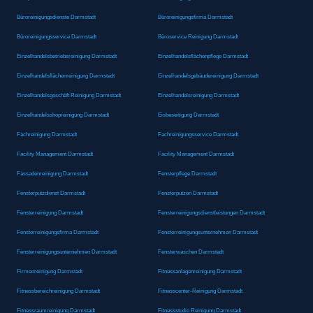
Büroreinigungsdienste Darmstadt
Büroreinigungsfirma Darmstadt
Büroreinigungsservice Darmstadt
Büroservice Reinigung Darmstadt
Einzelhandelsbetriebsreinigung Darmstadt
Einzelhandelsflächenpflege Darmstadt
Einzelhandelsflächenreinigung Darmstadt
Einzelhandelsgebäudereinigung Darmstadt
Einzelhandelsgeschäft Reinigung Darmstadt
Einzelhandelsreinigung Darmstadt
Einzelhandelsshopreinigung Darmstadt
Eisbeseitigung Darmstadt
Fachreinigung Darmstadt
Fachreinigungsservice Darmstadt
Facility Management Darmstadt
Facility Management Darmstadt
Fassadenreinigung Darmstadt
Fensterpflege Darmstadt
Fensterputzdienst Darmstadt
Fensterputzen Darmstadt
Fensterreinigung Darmstadt
Fensterreinigungsdienstleistungen Darmstadt
Fensterreinigungsfirma Darmstadt
Fensterreinigungsunternehmen Darmstadt
Fensterreinigungsunternehmen Darmstadt
Fensterwaschen Darmstadt
Firmenreinigung Darmstadt
Fitnessanlagenreinigung Darmstadt
Fitnessbereichreinigung Darmstadt
Fitnesscenter-Reinigung Darmstadt
Fitnessraumreinigung Darmstadt
Fitnessstudio Reinigung Darmstadt