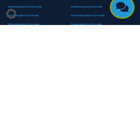

Sauberkeitsspezialist Darmstadt
Scheibenreinigung Darmstadt
Schneepflugdienst Darmstadt
Schneeräumarbeiten Darmstadt
Schneeräumdienst Darmstadt
Schneeräumfirma Darmstadt
Schneeräumteam Darmstadt
Schneeräumung Darmstadt
Schneeräumungsservice Darmstadt
Schulanlagenreinigung Darmstadt
Schulgebäudepflege Darmstadt
Schulgebäudereinigung Darmstadt
Schulgebäudeservice Darmstadt
Schulhausreinigung Darmstadt
Schulhausreinigungsdienste Darmstadt
Schulputz Darmstadt
Schulreinigung Darmstadt
Schulreinigungsdienste Darmstadt
Schulsanitärreinigung Darmstadt
Schulsäuberung Darmstadt
Schulunterhaltsreinigung Darmstadt
Schwimmbadreinigung Darmstadt
Seniorenheim Hygiene Services Darmstadt
Seniorenheimreinigung Darmstadt
Seniorenpflegeeinrichtung Reinigung Darmstadt
Seniorenpflegeheim Reinigung Darmstadt
Seniorenresidenz Reinigung Darmstadt
Seniorenunterkunft Reinigung Darmstadt
Seniorenwohnanlage Reinigung Darmstadt
Shopreinigung Darmstadt
Sonderreinigung Darmstadt
Sonderreinigungsfirma Darmstadt