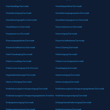
Haushaltspflege Darmstadt
Haushaltsputzdienst Darmstadt
Haushaltsreinigung Darmstadt
Haushaltsreinigungsexperten Darmstadt
Haushaltsreinigungsfirma Darmstadt
Haushaltsreinigungsservice Darmstadt
Haushaltsservice Darmstadt
Hausmeisterservice Darmstadt
Hausputzservice Darmstadt
Hausreinigung Darmstadt
Hausreinigungsdienste Darmstadt
Hauswirtschaftsdienste Darmstadt
Hauswirtschaftsservice Darmstadt
Home Cleaning Darmstadt
Hotel-Housekeeping Darmstadt
Hotelreinigung Darmstadt
Hotelzimmerpflege Darmstadt
Hotelzimmerreinigung Darmstadt
Hotelzimmerreinigung Groß-Zimmern
Housekeeping Darmstadt
Hygienedienstleistungen Darmstadt
Industriereinigung Darmstadt
Intensive Reinigung Darmstadt
Intensivreinigung Darmstadt
Kinderbetreuungseinrichtungsreinigung Darmstadt
Kinderbetreuungseinrichtungsreinigungsdienste Darmstadt
Kinderbetreuungseinrichtungsreinigungsdienste Griesheim
Kinderbetreuungsreinigung Darmstadt
Kindergartenreinigung Darmstadt
Kindergartenunterhaltsreinigung Darmstadt
Kindergruppenreinigung Darmstadt
Kinderhortreinigung Darmstadt