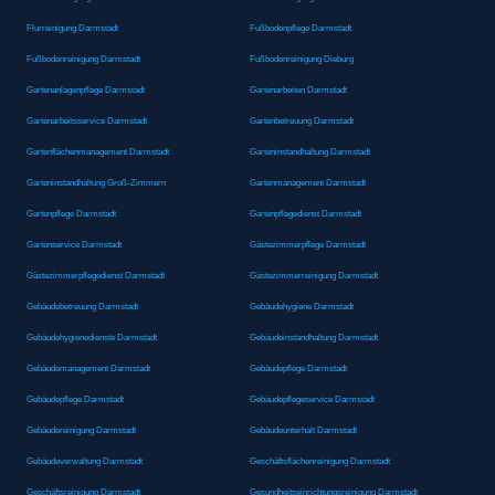
Flurreinigung Darmstadt
Fußbodenpflege Darmstadt
Fußbodenreinigung Darmstadt
Fußbodenreinigung Dieburg
Gartenanlagenpflege Darmstadt
Gartenarbeiten Darmstadt
Gartenarbeitsservice Darmstadt
Gartenbetreuung Darmstadt
Gartenflächenmanagement Darmstadt
Garteninstandhaltung Darmstadt
Garteninstandhaltung Groß-Zimmern
Gartenmanagement Darmstadt
Gartenpflege Darmstadt
Gartenpflegedienst Darmstadt
Gartenservice Darmstadt
Gästezimmerpflege Darmstadt
Gästezimmerpflegedienst Darmstadt
Gästezimmerreinigung Darmstadt
Gebäudebetreuung Darmstadt
Gebäudehygiene Darmstadt
Gebäudehygienedienste Darmstadt
Gebäudeinstandhaltung Darmstadt
Gebäudemanagement Darmstadt
Gebäudepflege Darmstadt
Gebäudepflege Darmstadt
Gebäudepflegeservice Darmstadt
Gebäudereinigung Darmstadt
Gebäudeunterhalt Darmstadt
Gebäudeverwaltung Darmstadt
Geschäftsflächenreinigung Darmstadt
Geschäftsreinigung Darmstadt
Gesundheitseinrichtungsreinigung Darmstadt