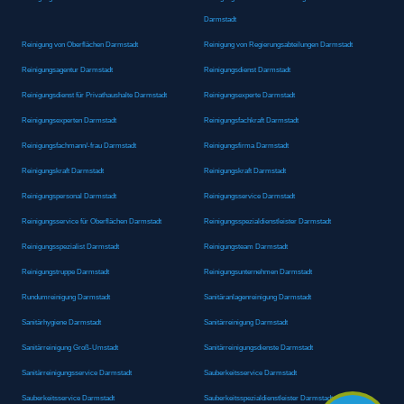
Darmstadt
Reinigung von Oberflächen Darmstadt
Reinigung von Regierungsabteilungen Darmstadt
Reinigungsagentur Darmstadt
Reinigungsdienst Darmstadt
Reinigungsdienst für Privathaushalte Darmstadt
Reinigungsexperte Darmstadt
Reinigungsexperten Darmstadt
Reinigungsfachkraft Darmstadt
Reinigungsfachmann/-frau Darmstadt
Reinigungsfirma Darmstadt
Reinigungskraft Darmstadt
Reinigungskraft Darmstadt
Reinigungspersonal Darmstadt
Reinigungsservice Darmstadt
Reinigungsservice für Oberflächen Darmstadt
Reinigungsspezialdienstleister Darmstadt
Reinigungsspezialist Darmstadt
Reinigungsteam Darmstadt
Reinigungstruppe Darmstadt
Reinigungsunternehmen Darmstadt
Rundumreinigung Darmstadt
Sanitäranlagenreinigung Darmstadt
Sanitärhygiene Darmstadt
Sanitärreinigung Darmstadt
Sanitärreinigung Groß-Umstadt
Sanitärreinigungsdienste Darmstadt
Sanitärreinigungsservice Darmstadt
Sauberkeitsservice Darmstadt
Sauberkeitsservice Darmstadt
Sauberkeitsspezialdienstleister Darmstadt