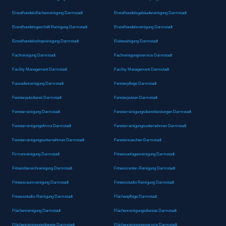
Einzelhandelsflächenreinigung Darmstadt
Einzelhandelsgebäudereinigung Darmstadt
Einzelhandelsgeschäft Reinigung Darmstadt
Einzelhandelsreinigung Darmstadt
Einzelhandelsshopreinigung Darmstadt
Eisbeseitigung Darmstadt
Fachreinigung Darmstadt
Fachreinigungsservice Darmstadt
Facility Management Darmstadt
Facility Management Darmstadt
Fassadenreinigung Darmstadt
Fensterpflege Darmstadt
Fensterputzdienst Darmstadt
Fensterputzen Darmstadt
Fensterreinigung Darmstadt
Fensterreinigungsdienstleistungen Darmstadt
Fensterreinigungsfirma Darmstadt
Fensterreinigungsunternehmen Darmstadt
Fensterreinigungsunternehmen Darmstadt
Fensterwaschen Darmstadt
Firmenreinigung Darmstadt
Fitnessanlagenreinigung Darmstadt
Fitnessbereichreinigung Darmstadt
Fitnesscenter-Reinigung Darmstadt
Fitnessraumreinigung Darmstadt
Fitnessstudio Reinigung Darmstadt
Fitnessstudio-Reinigung Darmstadt
Flächenpflege Darmstadt
Flächenreinigung Darmstadt
Flächenreinigungsdienste Darmstadt
Flächenreinigungsdienste Darmstadt
Flächenreinigungsservice Darmstadt