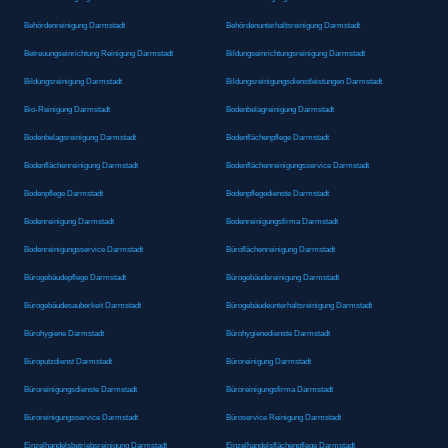
Behördenreinigung Darmstadt
Behördenunterhaltsreinigung Darmstadt
Betreuungseinrichtung Reinigung Darmstadt
Bildungseinrichtungsreinigung Darmstadt
Bildungsreinigung Darmstadt
Bildungsreinigungsdienstleistungen Darmstadt
Bio-Reinigung Darmstadt
Bodenbelagreinigung Darmstadt
Bodenbelagsreinigung Darmstadt
Bodenflächenpflege Darmstadt
Bodenflächenreinigung Darmstadt
Bodenflächenreinigungsservice Darmstadt
Bodenpflege Darmstadt
Bodenpflegedienste Darmstadt
Bodenreinigung Darmstadt
Bodenreinigungsfirma Darmstadt
Bodenreinigungsservice Darmstadt
Büroflächenreinigung Darmstadt
Bürogebäudepflege Darmstadt
Bürogebäudereinigung Darmstadt
Bürogebäudesauberkeit Darmstadt
Bürogebäudeunterhaltsreinigung Darmstadt
Bürohygiene Darmstadt
Bürohygienedienste Darmstadt
Büroputzdienst Darmstadt
Büroreinigung Darmstadt
Büroreinigungsdienste Darmstadt
Büroreinigungsfirma Darmstadt
Büroreinigungsservice Darmstadt
Büroservice Reinigung Darmstadt
Einzelhandelsbetriebsreinigung Darmstadt
Einzelhandelsflächenpflege Darmstadt