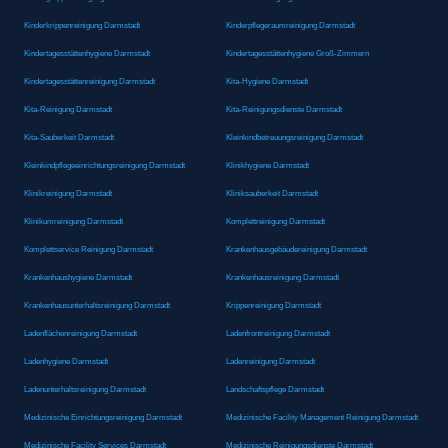
Kinderkrippenreinigung Darmstadt
Kinderpflegeraumreinigung Darmstadt
Kindertagesstättenhygiene Darmstadt
Kindertagesstättenhygiene Groß-Zimmern
Kindertagesstättenreinigung Darmstadt
Kita-Hygiene Darmstadt
Kita-Reinigung Darmstadt
Kita-Reinigungsdienste Darmstadt
Kita-Sauberkeit Darmstadt
Kleinkindbetreuungsreinigung Darmstadt
Kleinkindpflegeeinrichtungsreinigung Darmstadt
Klinikhygiene Darmstadt
Klinikreinigung Darmstadt
Kliniksauberkeit Darmstadt
Klinikumreinigung Darmstadt
Komplettreinigung Darmstadt
Komplettservice Reinigung Darmstadt
Krankenhausgebäudereinigung Darmstadt
Krankenhaushygiene Darmstadt
Krankenhausreinigung Darmstadt
Krankenhausunterhaltsreinigung Darmstadt
Krippenreinigung Darmstadt
Ladenflächenreinigung Darmstadt
Ladenfrontreinigung Darmstadt
Ladenhygiene Darmstadt
Ladenreinigung Darmstadt
Ladenunterhaltsreinigung Darmstadt
Landschaftspflege Darmstadt
Medizinische Einrichtungsreinigung Darmstadt
Medizinische Facility Management Reinigung Darmstadt
Medizinische Facility Services Darmstadt
Medizinische Reinigungsdienste Darmstadt