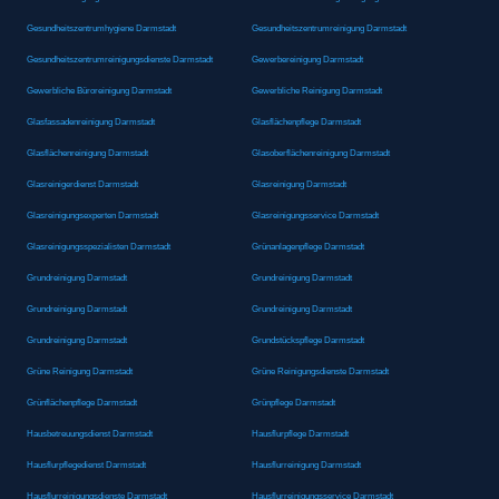
Gesundheitszentrumhygiene Darmstadt
Gesundheitszentrumreinigung Darmstadt
Gesundheitszentrumreinigungsdienste Darmstadt
Gewerbereinigung Darmstadt
Gewerbliche Büroreinigung Darmstadt
Gewerbliche Reinigung Darmstadt
Glasfassadenreinigung Darmstadt
Glasflächenpflege Darmstadt
Glasflächenreinigung Darmstadt
Glasoberflächenreinigung Darmstadt
Glasreinigerdienst Darmstadt
Glasreinigung Darmstadt
Glasreinigungsexperten Darmstadt
Glasreinigungsservice Darmstadt
Glasreinigungsspezialisten Darmstadt
Grünanlagenpflege Darmstadt
Grundreinigung Darmstadt
Grundreinigung Darmstadt
Grundreinigung Darmstadt
Grundreinigung Darmstadt
Grundreinigung Darmstadt
Grundstückspflege Darmstadt
Grüne Reinigung Darmstadt
Grüne Reinigungsdienste Darmstadt
Grünflächenpflege Darmstadt
Grünpflege Darmstadt
Hausbetreuungsdienst Darmstadt
Hausflurpflege Darmstadt
Hausflurpflegedienst Darmstadt
Hausflurreinigung Darmstadt
Hausflurreinigungsdienste Darmstadt
Hausflurreinigungsservice Darmstadt