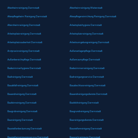
Altenheimreinigung Darmstadt
Altenheimreinigung Weiterstadt
Altenpflegeheim Reinigung Darmstadt
Altenpflegereinrichtung Reinigung Darmstadt
Altersheimreinigung Darmstadt
Arbeitsplatzhygiene Darmstadt
Arbeitsplatzreinigung Darmstadt
Arbeitsplatzreinigung Darmstadt
Arbeitsplatzsauberkeit Darmstadt
Arbeitsumgebungreinigung Darmstadt
Arztpraxisreinigung Darmstadt
Außenanlagenpflege Darmstadt
Außenbereichspflege Darmstadt
Außenraumpflege Darmstadt
Badezimmerhygiene Darmstadt
Badezimmerreinigung Darmstadt
Badreinigung Darmstadt
Badreinigungsservice Darmstadt
Bauabfallreinigung Darmstadt
Bauabschlussreinigung Darmstadt
Bauendreinigung Darmstadt
Bauendreinigungsdienste Darmstadt
Baufeinreinigung Darmstadt
Baufeldreinigung Darmstadt
Baugrobreinigung Darmstadt
Baugrundreinigung Darmstadt
Baureinigung Darmstadt
Baureinigungsdienste Darmstadt
Baustellenberäumung Darmstadt
Baustellenreinigung Darmstadt
Baustellenreinigungsservice Darmstadt
Bauwerkreinigung Darmstadt