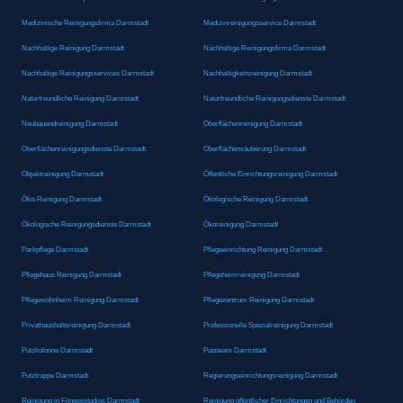
Medizinische Reinigungsfirma Darmstadt
Medizinreinigungsservice Darmstadt
Nachhaltige Reinigung Darmstadt
Nachhaltige Reinigungsfirma Darmstadt
Nachhaltige Reinigungsservices Darmstadt
Nachhaltigkeitsreinigung Darmstadt
Naturfreundliche Reinigung Darmstadt
Naturfreundliche Reinigungsdienste Darmstadt
Neubauendreinigung Darmstadt
Oberflächenreinigung Darmstadt
Oberflächenreinigungsdienste Darmstadt
Oberflächensäuberung Darmstadt
Objektreinigung Darmstadt
Öffentliche Einrichtungsreinigung Darmstadt
Öko-Reinigung Darmstadt
Ökologische Reinigung Darmstadt
Ökologische Reinigungsdienste Darmstadt
Ökoreinigung Darmstadt
Parkpflege Darmstadt
Pflegeeinrichtung Reinigung Darmstadt
Pflegehaus Reinigung Darmstadt
Pflegeheimreinigung Darmstadt
Pflegewohnheim Reinigung Darmstadt
Pflegezentrum Reinigung Darmstadt
Privathaushaltsreinigung Darmstadt
Professionelle Spezialreinigung Darmstadt
Putzkolonne Darmstadt
Putzteam Darmstadt
Putztruppe Darmstadt
Regierungseinrichtungsreinigung Darmstadt
Reinigung in Fitnessstudios Darmstadt
Reinigung öffentlicher Einrichtungen und Behörden