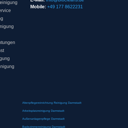
einigung
Mobile:
+49 177 8622231
rvice
ng
inigung
chtungen
st
igung
inigung
Altenpflegereinrichtung Reinigung Darmstadt
Arbeitsplatzreinigung Darmstadt
Außenanlagenpflege Darmstadt
Badezimmerreinigung Darmstadt