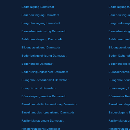
Badreinigung Darmstadt
Badreinigungss
Bauendreinigung Darmstadt
Bauendreinigun
Baugrobreinigung Darmstadt
Baugrundreinig
Baustellenberäumung Darmstadt
Baustellenreini
Behördenreinigung Darmstadt
Behördenunterh
Bildungsreinigung Darmstadt
Bildungsreinigu
Bodenbelagsreinigung Darmstadt
Bodenflächenpf
Bodenpflege Darmstadt
Bodenpflegedie
Bodenreinigungsservice Darmstadt
Büroflächenrei
Bürogebäudesauberkeit Darmstadt
Bürogebäudeunt
Büroputzdienst Darmstadt
Büroreinigung 
Büroreinigungsservice Darmstadt
Büroservice Re
Einzelhandelsflächenreinigung Darmstadt
Einzelhandelsg
Einzelhandelsshopreinigung Darmstadt
Eisbeseitigung 
Facility Management Darmstadt
Facility Manag
Fensterputzdienst Darmstadt
Fensterputzen 