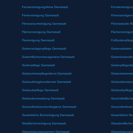
Fensterreinigungsfirma Darmstadt
Fensterreinigu
Firmenreinigung Darmstadt
Fitnessanlagen
Fitnessraumreinigung Darmstadt
Fitnessstudio R
Flächenreinigung Darmstadt
Flächenreinigu
Flurreinigung Darmstadt
Fußbodenpfleg
Gartenanlagenpflege Darmstadt
Gartenarbeiten
Gartenflächenmanagement Darmstadt
Garteninstandh
Gartenpflege Darmstadt
Gartenpflegedi
Gästezimmerpflegedienst Darmstadt
Gästezimmerrei
Gebäudehygienedienste Darmstadt
Gebäudeinstand
Gebäudepflege Darmstadt
Gebäudepfleges
Gebäudeverwaltung Darmstadt
Geschäftsfläch
Gesundheitszentrumhygiene Darmstadt
Gesundheitszen
Gewerbliche Büroreinigung Darmstadt
Gewerbliche Re
Glasflächenreinigung Darmstadt
Glasoberfläche
Glasreinigungsexperten Darmstadt
Glasreinigungss