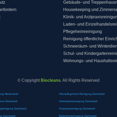
utz
Gebäude- und Treppenhausr
anfordern
Housekeeping und Zimmerse
k
Klinik- und Arztpraxisreinigu
Laden- und Einzelhandelsre
Pflegeheimreinigung
Reinigung öffentlicher Einri
Schneeräum- und Winterdien
Schul- und Kindergartenrein
Wohnungs- und Haushaltsre
© Copyright
Biocleans
. All Rights Reserved
ung Weiterstadt
Altenpflegeheim Reinigung Darmstadt
iene Darmstadt
Arbeitsplatzreinigung Darmstadt
greinigung Darmstadt
Arztpraxisreinigung Darmstadt
ge Darmstadt
Badezimmerhygiene Darmstadt