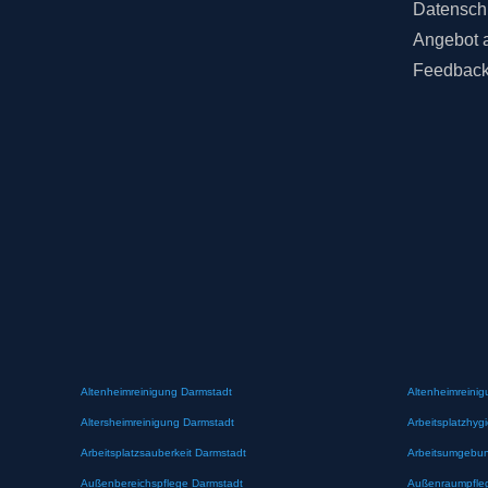
Datensch
Angebot 
Feedbac
Altenheimreinigung Darmstadt
Altenheimreinig
Altersheimreinigung Darmstadt
Arbeitsplatzhyg
Arbeitsplatzsauberkeit Darmstadt
Arbeitsumgebun
Außenbereichspflege Darmstadt
Außenraumpfle