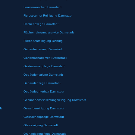
Fensterwaschen Darmstadt
Fitnesscenter-Reinigung Darmstadt
Flächenpflege Darmstadt
Flächenreinigungsservice Darmstadt
Fußbodenreinigung Dieburg
Gartenbetreuung Darmstadt
Gartenmanagement Darmstadt
Gästezimmerpflege Darmstadt
Gebäudehygiene Darmstadt
Gebäudepflege Darmstadt
Gebäudeunterhalt Darmstadt
Gesundheitseinrichtungsreinigung Darmstadt
dt
Gewerbereinigung Darmstadt
Glasflächenpflege Darmstadt
Glasreinigung Darmstadt
Grünanlagenpflege Darmstadt