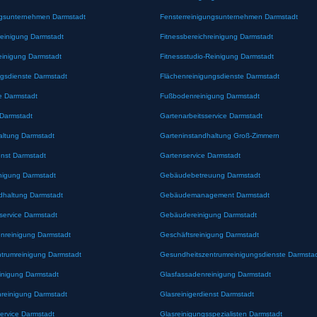
ngsunternehmen Darmstadt
Fensterreinigungsunternehmen Darmstadt
reinigung Darmstadt
Fitnessbereichreinigung Darmstadt
einigung Darmstadt
Fitnessstudio-Reinigung Darmstadt
ngsdienste Darmstadt
Flächenreinigungsdienste Darmstadt
e Darmstadt
Fußbodenreinigung Darmstadt
 Darmstadt
Gartenarbeitsservice Darmstadt
altung Darmstadt
Garteninstandhaltung Groß-Zimmern
enst Darmstadt
Gartenservice Darmstadt
nigung Darmstadt
Gebäudebetreuung Darmstadt
haltung Darmstadt
Gebäudemanagement Darmstadt
ervice Darmstadt
Gebäudereinigung Darmstadt
enreinigung Darmstadt
Geschäftsreinigung Darmstadt
trumreinigung Darmstadt
Gesundheitszentrumreinigungsdienste Darmsta
inigung Darmstadt
Glasfassadenreinigung Darmstadt
nreinigung Darmstadt
Glasreinigerdienst Darmstadt
ervice Darmstadt
Glasreinigungsspezialisten Darmstadt