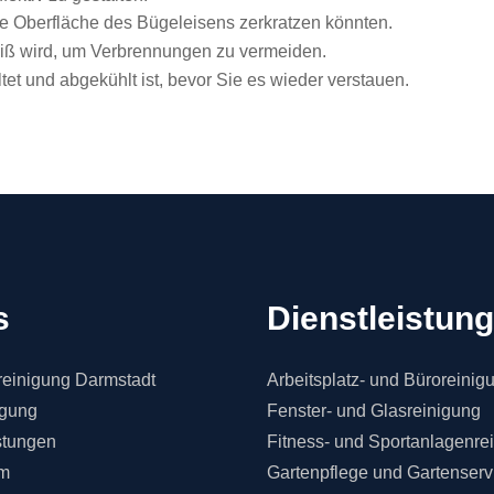
e Oberfläche des Bügeleisens zerkratzen könnten.
eiß wird, um Verbrennungen zu vermeiden.
et und abgekühlt ist, bevor Sie es wieder verstauen.
s
Dienstleistun
einigung Darmstadt
Arbeitsplatz- und Büroreinig
igung
Fenster- und Glasreinigung
stungen
Fitness- und Sportanlagenre
m
Gartenpflege und Gartenserv