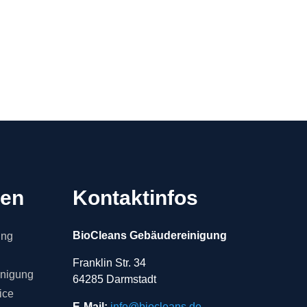
gen
Kontaktinfos
BioCleans Gebäudereinigung
ung
Franklin Str. 34
inigung
64285 Darmstadt
ice
E-Mail:
info@biocleans.de