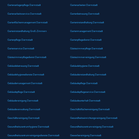
Gartenanlagenpflege Darmstadt
Gartenarbeiten Darmstadt
Gartenarbeitsservice Darmstadt
Gartenbetreuung Darmstadt
Gartenflächenmanagement Darmstadt
Garteninstandhaltung Darmstadt
Garteninstandhaltung Groß-Zimmern
Gartenmanagement Darmstadt
Gartenpflege Darmstadt
Gartenpflegedienst Darmstadt
Gartenservice Darmstadt
Gästezimmerpflege Darmstadt
Gästezimmerpflegedienst Darmstadt
Gästezimmerreinigung Darmstadt
Gebäudebetreuung Darmstadt
Gebäudehygiene Darmstadt
Gebäudehygienedienste Darmstadt
Gebäudeinstandhaltung Darmstadt
Gebäudemanagement Darmstadt
Gebäudepflege Darmstadt
Gebäudepflege Darmstadt
Gebäudepflegeservice Darmstadt
Gebäudereinigung Darmstadt
Gebäudeunterhalt Darmstadt
Gebäudeverwaltung Darmstadt
Geschäftsflächenreinigung Darmstadt
Geschäftsreinigung Darmstadt
Gesundheitseinrichtungsreinigung Darmstadt
Gesundheitszentrumhygiene Darmstadt
Gesundheitszentrumreinigung Darmstadt
Gesundheitszentrumreinigungsdienste Darmstadt
Gewerbereinigung Darmstadt