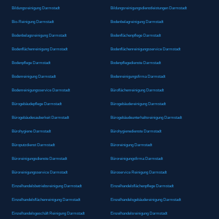
Bildungsreinigung Darmstadt
Bildungsreinigungsdienstleistungen Darmstadt
Bio-Reinigung Darmstadt
Bodenbelagreinigung Darmstadt
Bodenbelagsreinigung Darmstadt
Bodenflächenpflege Darmstadt
Bodenflächenreinigung Darmstadt
Bodenflächenreinigungsservice Darmstadt
Bodenpflege Darmstadt
Bodenpflegedienste Darmstadt
Bodenreinigung Darmstadt
Bodenreinigungsfirma Darmstadt
Bodenreinigungsservice Darmstadt
Büroflächenreinigung Darmstadt
Bürogebäudepflege Darmstadt
Bürogebäudereinigung Darmstadt
Bürogebäudesauberkeit Darmstadt
Bürogebäudeunterhaltsreinigung Darmstadt
Bürohygiene Darmstadt
Bürohygienedienste Darmstadt
Büroputzdienst Darmstadt
Büroreinigung Darmstadt
Büroreinigungsdienste Darmstadt
Büroreinigungsfirma Darmstadt
Büroreinigungsservice Darmstadt
Büroservice Reinigung Darmstadt
Einzelhandelsbetriebsreinigung Darmstadt
Einzelhandelsflächenpflege Darmstadt
Einzelhandelsflächenreinigung Darmstadt
Einzelhandelsgebäudereinigung Darmstadt
Einzelhandelsgeschäft Reinigung Darmstadt
Einzelhandelsreinigung Darmstadt