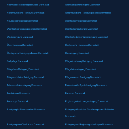
Nachhaltige Reinigungsservices Darmstadt
Nachhaltigkeitsreinigung Darmstadt
Naturfreundliche Reinigung Darmstadt
Naturfreundliche Reinigungsdienste Darmstadt
Neubauendreinigung Darmstadt
Oberflächenreinigung Darmstadt
Oberflächenreinigungsdienste Darmstadt
Oberflächensäuberung Darmstadt
Objektreinigung Darmstadt
Öffentliche Einrichtungsreinigung Darmstadt
Öko-Reinigung Darmstadt
Ökologische Reinigung Darmstadt
Ökologische Reinigungsdienste Darmstadt
Ökoreinigung Darmstadt
Parkpflege Darmstadt
Pflegeeinrichtung Reinigung Darmstadt
Pflegehaus Reinigung Darmstadt
Pflegeheimreinigung Darmstadt
Pflegewohnheim Reinigung Darmstadt
Pflegezentrum Reinigung Darmstadt
Privathaushaltsreinigung Darmstadt
Professionelle Spezialreinigung Darmstadt
Putzkolonne Darmstadt
Putzteam Darmstadt
Putztruppe Darmstadt
Regierungseinrichtungsreinigung Darmstadt
Reinigung in Fitnessstudios Darmstadt
Reinigung öffentlicher Einrichtungen und Behörden
Darmstadt
Reinigung von Oberflächen Darmstadt
Reinigung von Regierungsabteilungen Darmstadt