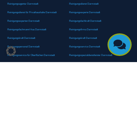
Reinigungsagentur Darmstadt
Reinigungsdienst Darmstadt
Reinigungsdienst für Privathaushalte Darmstadt
Reinigungsexperte Darmstadt
Reinigungsexperten Darmstadt
Reinigungsfachkraft Darmstadt
Reinigungsfachmann/-frau Darmstadt
Reinigungsfirma Darmstadt
Reinigungskraft Darmstadt
Reinigungskraft Darmstadt

Reinigungspersonal Darmstadt
Reinigungsservice Darmstadt
Reinigungsservice für Oberflächen Darmstadt
Reinigungsspezialdienstleister Darmstadt
Reinigungsspezialist Darmstadt
Reinigungsteam Darmstadt
Reinigungstruppe Darmstadt
Reinigungsunternehmen Darmstadt
Rundumreinigung Darmstadt
Sanitäranlagenreinigung Darmstadt
Sanitärhygiene Darmstadt
Sanitärreinigung Darmstadt
Sanitärreinigung Groß-Umstadt
Sanitärreinigungsdienste Darmstadt
Sanitärreinigungsservice Darmstadt
Sauberkeitsservice Darmstadt
Sauberkeitsservice Darmstadt
Sauberkeitsspezialdienstleister Darmstadt
Sauberkeitsspezialist Darmstadt
Scheibenreinigung Darmstadt
Schneepflugdienst Darmstadt
Schneeräumarbeiten Darmstadt