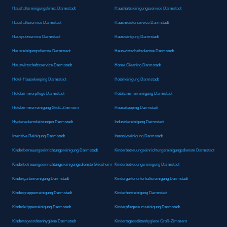
Haushaltsreinigungsfirma Darmstadt
Haushaltsreinigungsservice Darmstadt
Haushaltsservice Darmstadt
Hausmeisterservice Darmstadt
Hausputzservice Darmstadt
Hausreinigung Darmstadt
Hausreinigungsdienste Darmstadt
Hauswirtschaftsdienste Darmstadt
Hauswirtschaftsservice Darmstadt
Home Cleaning Darmstadt
Hotel-Housekeeping Darmstadt
Hotelreinigung Darmstadt
Hotelzimmerpflege Darmstadt
Hotelzimmerreinigung Darmstadt
Hotelzimmerreinigung Groß-Zimmern
Housekeeping Darmstadt
Hygienedienstleistungen Darmstadt
Industriereinigung Darmstadt
Intensive Reinigung Darmstadt
Intensivreinigung Darmstadt
Kinderbetreuungseinrichtungsreinigung Darmstadt
Kinderbetreuungseinrichtungsreinigungsdienste Darmstadt
Kinderbetreuungseinrichtungsreinigungsdienste Griesheim
Kinderbetreuungsreinigung Darmstadt
Kindergartenreinigung Darmstadt
Kindergartenunterhaltsreinigung Darmstadt
Kindergruppenreinigung Darmstadt
Kinderhortreinigung Darmstadt
Kinderkrippenreinigung Darmstadt
Kinderpflegeraumreinigung Darmstadt
Kindertagesstättenhygiene Darmstadt
Kindertagesstättenhygiene Groß-Zimmern