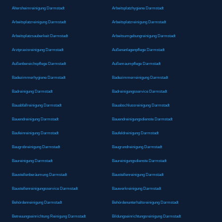
Altersheimreinigung Darmstadt
Arbeitsplatzhygiene Darmstadt
Arbeitsplatzreinigung Darmstadt
Arbeitsplatzreinigung Darmstadt
Arbeitsplatzsauberkeit Darmstadt
Arbeitsumgebungreinigung Darmstadt
Arztpraxisreinigung Darmstadt
Außenanlagenpflege Darmstadt
Außenbereichspflege Darmstadt
Außenraumpflege Darmstadt
Badezimmerhygiene Darmstadt
Badezimmerreinigung Darmstadt
Badreinigung Darmstadt
Badreinigungsservice Darmstadt
Bauabfallreinigung Darmstadt
Bauabschlussreinigung Darmstadt
Bauendreinigung Darmstadt
Bauendreinigungsdienste Darmstadt
Baufeinreinigung Darmstadt
Baufeldreinigung Darmstadt
Baugrobreinigung Darmstadt
Baugrundreinigung Darmstadt
Baureinigung Darmstadt
Baureinigungsdienste Darmstadt
Baustellenberäumung Darmstadt
Baustellenreinigung Darmstadt
Baustellenreinigungsservice Darmstadt
Bauwerkreinigung Darmstadt
Behördenreinigung Darmstadt
Behördenunterhaltsreinigung Darmstadt
Betreuungseinrichtung Reinigung Darmstadt
Bildungseinrichtungsreinigung Darmstadt