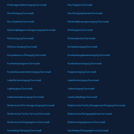
Kindertagesstättenreinigung Darmstadt
Kita-Hygiene Darmstadt
Kita-Reinigung Darmstadt
Kita-Reinigungsdienste Darmstadt
Kita-Sauberkeit Darmstadt
Kleinkindbetreuungsreinigung Darmstadt
Kleinkindpflegeeinrichtungsreinigung Darmstadt
Klinikhygiene Darmstadt
Klinikreinigung Darmstadt
Kliniksauberkeit Darmstadt
Klinikumreinigung Darmstadt
Komplettreinigung Darmstadt
Komplettservice Reinigung Darmstadt
Krankenhausgebäudereinigung Darmstadt
Krankenhaushygiene Darmstadt
Krankenhausreinigung Darmstadt
Krankenhausunterhaltsreinigung Darmstadt
Krippenreinigung Darmstadt
Ladenflächenreinigung Darmstadt
Ladenfrontreinigung Darmstadt
Ladenhygiene Darmstadt
Ladenreinigung Darmstadt
Ladenunterhaltsreinigung Darmstadt
Landschaftspflege Darmstadt
Medizinische Einrichtungsreinigung Darmstadt
Medizinische Facility Management Reinigung Darmstadt
Medizinische Facility Services Darmstadt
Medizinische Reinigungsdienste Darmstadt
Medizinische Reinigungsfirma Darmstadt
Medizinreinigungsservice Darmstadt
Nachhaltige Reinigung Darmstadt
Nachhaltige Reinigungsfirma Darmstadt