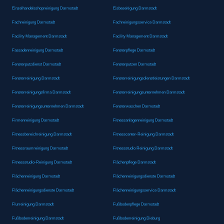
Einzelhandelsshopreinigung Darmstadt
Eisbeseitigung Darmstadt
Fachreinigung Darmstadt
Fachreinigungsservice Darmstadt
Facility Management Darmstadt
Facility Management Darmstadt
Fassadenreinigung Darmstadt
Fensterpflege Darmstadt
Fensterputzdienst Darmstadt
Fensterputzen Darmstadt
Fensterreinigung Darmstadt
Fensterreinigungsdienstleistungen Darmstadt
Fensterreinigungsfirma Darmstadt
Fensterreinigungsunternehmen Darmstadt
Fensterreinigungsunternehmen Darmstadt
Fensterwaschen Darmstadt
Firmenreinigung Darmstadt
Fitnessanlagenreinigung Darmstadt
Fitnessbereichreinigung Darmstadt
Fitnesscenter-Reinigung Darmstadt
Fitnessraumreinigung Darmstadt
Fitnessstudio Reinigung Darmstadt
Fitnessstudio-Reinigung Darmstadt
Flächenpflege Darmstadt
Flächenreinigung Darmstadt
Flächenreinigungsdienste Darmstadt
Flächenreinigungsdienste Darmstadt
Flächenreinigungsservice Darmstadt
Flurreinigung Darmstadt
Fußbodenpflege Darmstadt
Fußbodenreinigung Darmstadt
Fußbodenreinigung Dieburg