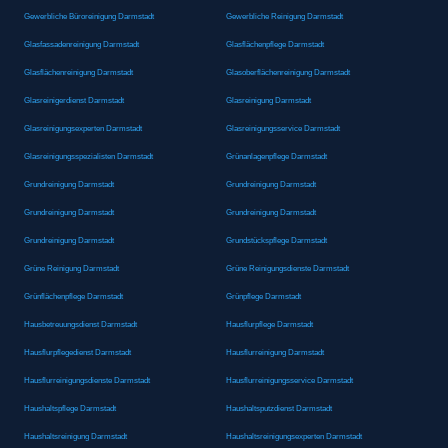
Gewerbliche Büroreinigung Darmstadt
Gewerbliche Reinigung Darmstadt
Glasfassadenreinigung Darmstadt
Glasflächenpflege Darmstadt
Glasflächenreinigung Darmstadt
Glasoberflächenreinigung Darmstadt
Glasreinigerdienst Darmstadt
Glasreinigung Darmstadt
Glasreinigungsexperten Darmstadt
Glasreinigungsservice Darmstadt
Glasreinigungsspezialisten Darmstadt
Grünanlagenpflege Darmstadt
Grundreinigung Darmstadt
Grundreinigung Darmstadt
Grundreinigung Darmstadt
Grundreinigung Darmstadt
Grundreinigung Darmstadt
Grundstückspflege Darmstadt
Grüne Reinigung Darmstadt
Grüne Reinigungsdienste Darmstadt
Grünflächenpflege Darmstadt
Grünpflege Darmstadt
Hausbetreuungsdienst Darmstadt
Hausflurpflege Darmstadt
Hausflurpflegedienst Darmstadt
Hausflurreinigung Darmstadt
Hausflurreinigungsdienste Darmstadt
Hausflurreinigungsservice Darmstadt
Haushaltspflege Darmstadt
Haushaltsputzdienst Darmstadt
Haushaltsreinigung Darmstadt
Haushaltsreinigungsexperten Darmstadt