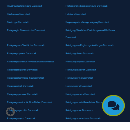
Privathaushaltsreinigung Darmstadt
Professionelle Spezialreinigung Darmstadt
Putzkolonne Darmstadt
Putzteam Darmstadt
Putztruppe Darmstadt
Regierungseinrichtungsreinigung Darmstadt
Reinigung in Fitnessstudios Darmstadt
Reinigung öffentlicher Einrichtungen und Behörden
Darmstadt
Reinigung von Oberflächen Darmstadt
Reinigung von Regierungsabteilungen Darmstadt
Reinigungsagentur Darmstadt
Reinigungsdienst Darmstadt
Reinigungsdienst für Privathaushalte Darmstadt
Reinigungsexperte Darmstadt
Reinigungsexperten Darmstadt
Reinigungsfachkraft Darmstadt
Reinigungsfachmann/-frau Darmstadt
Reinigungsfirma Darmstadt
Reinigungskraft Darmstadt
Reinigungskraft Darmstadt
Reinigungspersonal Darmstadt
Reinigungsservice Darmstadt

Reinigungsservice für Oberflächen Darmstadt
Reinigungsspezialdienstleister Darmstadt
Reinigungsspezialist Darmstadt
Reinigungsteam Darmstadt
Reinigungstruppe Darmstadt
Reinigungsunternehmen Darmstadt
Rundumreinigung Darmstadt
Sanitäranlagenreinigung Darmstadt