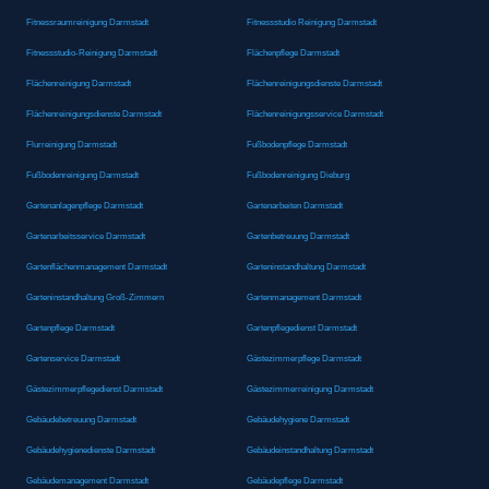
Fitnessraumreinigung Darmstadt
Fitnessstudio Reinigung Darmstadt
Fitnessstudio-Reinigung Darmstadt
Flächenpflege Darmstadt
Flächenreinigung Darmstadt
Flächenreinigungsdienste Darmstadt
Flächenreinigungsdienste Darmstadt
Flächenreinigungsservice Darmstadt
Flurreinigung Darmstadt
Fußbodenpflege Darmstadt
Fußbodenreinigung Darmstadt
Fußbodenreinigung Dieburg
Gartenanlagenpflege Darmstadt
Gartenarbeiten Darmstadt
Gartenarbeitsservice Darmstadt
Gartenbetreuung Darmstadt
Gartenflächenmanagement Darmstadt
Garteninstandhaltung Darmstadt
Garteninstandhaltung Groß-Zimmern
Gartenmanagement Darmstadt
Gartenpflege Darmstadt
Gartenpflegedienst Darmstadt
Gartenservice Darmstadt
Gästezimmerpflege Darmstadt
Gästezimmerpflegedienst Darmstadt
Gästezimmerreinigung Darmstadt
Gebäudebetreuung Darmstadt
Gebäudehygiene Darmstadt
Gebäudehygienedienste Darmstadt
Gebäudeinstandhaltung Darmstadt
Gebäudemanagement Darmstadt
Gebäudepflege Darmstadt