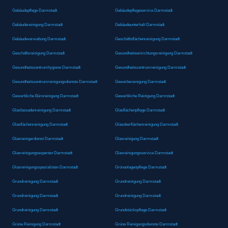
Gebäudepflege Darmstadt
Gebäudepflegeservice Darmstadt
Gebäudereinigung Darmstadt
Gebäudeunterhalt Darmstadt
Gebäudeverwaltung Darmstadt
Geschäftsflächenreinigung Darmstadt
Geschäftsreinigung Darmstadt
Gesundheitseinrichtungsreinigung Darmstadt
Gesundheitszentrumhygiene Darmstadt
Gesundheitszentrumreinigung Darmstadt
Gesundheitszentrumreinigungsdienste Darmstadt
Gewerbereinigung Darmstadt
Gewerbliche Büroreinigung Darmstadt
Gewerbliche Reinigung Darmstadt
Glasfassadenreinigung Darmstadt
Glasflächenpflege Darmstadt
Glasflächenreinigung Darmstadt
Glasoberflächenreinigung Darmstadt
Glasreinigerdienst Darmstadt
Glasreinigung Darmstadt
Glasreinigungsexperten Darmstadt
Glasreinigungsservice Darmstadt
Glasreinigungsspezialisten Darmstadt
Grünanlagenpflege Darmstadt
Grundreinigung Darmstadt
Grundreinigung Darmstadt
Grundreinigung Darmstadt
Grundreinigung Darmstadt
Grundreinigung Darmstadt
Grundstückspflege Darmstadt
Grüne Reinigung Darmstadt
Grüne Reinigungsdienste Darmstadt