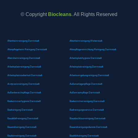
© Copyright
Biocleans
. All Rights Reserved
Altenheimreinigung Darmstadt
Altenheimreinigung Weiterstadt
Altenpflegeheim Reinigung Darmstadt
Altenpflegereinrichtung Reinigung Darmstadt
Altersheimreinigung Darmstadt
Arbeitsplatzhygiene Darmstadt
Arbeitsplatzreinigung Darmstadt
Arbeitsplatzreinigung Darmstadt
Arbeitsplatzsauberkeit Darmstadt
Arbeitsumgebungreinigung Darmstadt
Arztpraxisreinigung Darmstadt
Außenanlagenpflege Darmstadt
Außenbereichspflege Darmstadt
Außenraumpflege Darmstadt
Badezimmerhygiene Darmstadt
Badezimmerreinigung Darmstadt
Badreinigung Darmstadt
Badreinigungsservice Darmstadt
Bauabfallreinigung Darmstadt
Bauabschlussreinigung Darmstadt
Bauendreinigung Darmstadt
Bauendreinigungsdienste Darmstadt
Baufeinreinigung Darmstadt
Baufeldreinigung Darmstadt