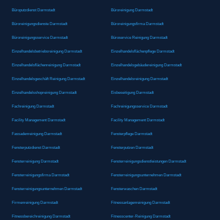
Büroputzdienst Darmstadt
Büroreinigung Darmstadt
Büroreinigungsdienste Darmstadt
Büroreinigungsfirma Darmstadt
Büroreinigungsservice Darmstadt
Büroservice Reinigung Darmstadt
Einzelhandelsbetriebsreinigung Darmstadt
Einzelhandelsflächenpflege Darmstadt
Einzelhandelsflächenreinigung Darmstadt
Einzelhandelsgebäudereinigung Darmstadt
Einzelhandelsgeschäft Reinigung Darmstadt
Einzelhandelsreinigung Darmstadt
Einzelhandelsshopreinigung Darmstadt
Eisbeseitigung Darmstadt
Fachreinigung Darmstadt
Fachreinigungsservice Darmstadt
Facility Management Darmstadt
Facility Management Darmstadt
Fassadenreinigung Darmstadt
Fensterpflege Darmstadt
Fensterputzdienst Darmstadt
Fensterputzen Darmstadt
Fensterreinigung Darmstadt
Fensterreinigungsdienstleistungen Darmstadt
Fensterreinigungsfirma Darmstadt
Fensterreinigungsunternehmen Darmstadt
Fensterreinigungsunternehmen Darmstadt
Fensterwaschen Darmstadt
Firmenreinigung Darmstadt
Fitnessanlagenreinigung Darmstadt
Fitnessbereichreinigung Darmstadt
Fitnesscenter-Reinigung Darmstadt