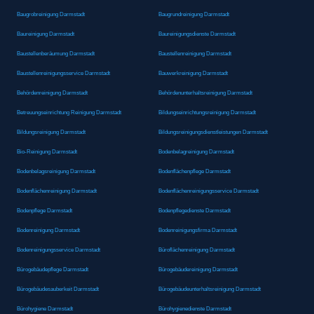
Baugrobreinigung Darmstadt
Baugrundreinigung Darmstadt
Baureinigung Darmstadt
Baureinigungsdienste Darmstadt
Baustellenberäumung Darmstadt
Baustellenreinigung Darmstadt
Baustellenreinigungsservice Darmstadt
Bauwerkreinigung Darmstadt
Behördenreinigung Darmstadt
Behördenunterhaltsreinigung Darmstadt
Betreuungseinrichtung Reinigung Darmstadt
Bildungseinrichtungsreinigung Darmstadt
Bildungsreinigung Darmstadt
Bildungsreinigungsdienstleistungen Darmstadt
Bio-Reinigung Darmstadt
Bodenbelagreinigung Darmstadt
Bodenbelagsreinigung Darmstadt
Bodenflächenpflege Darmstadt
Bodenflächenreinigung Darmstadt
Bodenflächenreinigungsservice Darmstadt
Bodenpflege Darmstadt
Bodenpflegedienste Darmstadt
Bodenreinigung Darmstadt
Bodenreinigungsfirma Darmstadt
Bodenreinigungsservice Darmstadt
Büroflächenreinigung Darmstadt
Bürogebäudepflege Darmstadt
Bürogebäudereinigung Darmstadt
Bürogebäudesauberkeit Darmstadt
Bürogebäudeunterhaltsreinigung Darmstadt
Bürohygiene Darmstadt
Bürohygienedienste Darmstadt