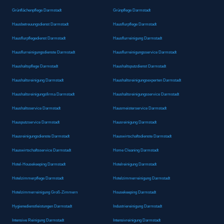
Grünflächenpflege Darmstadt
Grünpflege Darmstadt
Hausbetreuungsdienst Darmstadt
Hausflurpflege Darmstadt
Hausflurpflegedienst Darmstadt
Hausflurreinigung Darmstadt
Hausflurreinigungsdienste Darmstadt
Hausflurreinigungsservice Darmstadt
Haushaltspflege Darmstadt
Haushaltsputzdienst Darmstadt
Haushaltsreinigung Darmstadt
Haushaltsreinigungsexperten Darmstadt
Haushaltsreinigungsfirma Darmstadt
Haushaltsreinigungsservice Darmstadt
Haushaltsservice Darmstadt
Hausmeisterservice Darmstadt
Hausputzservice Darmstadt
Hausreinigung Darmstadt
Hausreinigungsdienste Darmstadt
Hauswirtschaftsdienste Darmstadt
Hauswirtschaftsservice Darmstadt
Home Cleaning Darmstadt
Hotel-Housekeeping Darmstadt
Hotelreinigung Darmstadt
Hotelzimmerpflege Darmstadt
Hotelzimmerreinigung Darmstadt
Hotelzimmerreinigung Groß-Zimmern
Housekeeping Darmstadt
Hygienedienstleistungen Darmstadt
Industriereinigung Darmstadt
Intensive Reinigung Darmstadt
Intensivreinigung Darmstadt