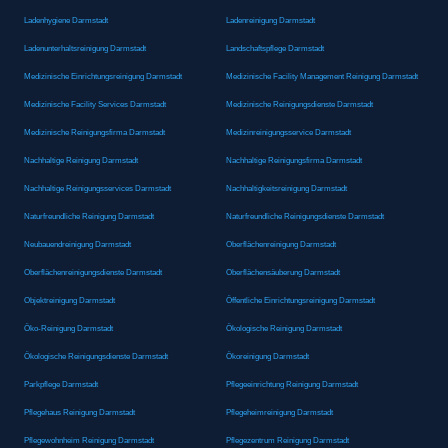
Ladenhygiene Darmstadt
Ladenreinigung Darmstadt
Ladenunterhaltsreinigung Darmstadt
Landschaftspflege Darmstadt
Medizinische Einrichtungsreinigung Darmstadt
Medizinische Facility Management Reinigung Darmstadt
Medizinische Facility Services Darmstadt
Medizinische Reinigungsdienste Darmstadt
Medizinische Reinigungsfirma Darmstadt
Medizinreinigungsservice Darmstadt
Nachhaltige Reinigung Darmstadt
Nachhaltige Reinigungsfirma Darmstadt
Nachhaltige Reinigungsservices Darmstadt
Nachhaltigkeitsreinigung Darmstadt
Naturfreundliche Reinigung Darmstadt
Naturfreundliche Reinigungsdienste Darmstadt
Neubauendreinigung Darmstadt
Oberflächenreinigung Darmstadt
Oberflächenreinigungsdienste Darmstadt
Oberflächensäuberung Darmstadt
Objektreinigung Darmstadt
Öffentliche Einrichtungsreinigung Darmstadt
Öko-Reinigung Darmstadt
Ökologische Reinigung Darmstadt
Ökologische Reinigungsdienste Darmstadt
Ökoreinigung Darmstadt
Parkpflege Darmstadt
Pflegeeinrichtung Reinigung Darmstadt
Pflegehaus Reinigung Darmstadt
Pflegeheimreinigung Darmstadt
Pflegewohnheim Reinigung Darmstadt
Pflegezentrum Reinigung Darmstadt