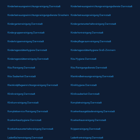
Kinderbetreuungseinrichtungsreinigung Darmstadt
Kinderbetreuungseinrichtungsreinigungsdienste Darmstadt
Kinderbetreuungseinrichtungsreinigungsdienste Griesheim
Kinderbetreuungsreinigung Darmstadt
Kindergartenreinigung Darmstadt
Kindergartenunterhaltsreinigung Darmstadt
Kindergruppenreinigung Darmstadt
Kinderhortreinigung Darmstadt
Kinderkrippenreinigung Darmstadt
Kinderpflegeraumreinigung Darmstadt
Kindertagesstättenhygiene Darmstadt
Kindertagesstättenhygiene Groß-Zimmern
Kindertagesstättenreinigung Darmstadt
Kita-Hygiene Darmstadt
Kita-Reinigung Darmstadt
Kita-Reinigungsdienste Darmstadt
Kita-Sauberkeit Darmstadt
Kleinkindbetreuungsreinigung Darmstadt
Kleinkindpflegeeinrichtungsreinigung Darmstadt
Klinikhygiene Darmstadt
Klinikreinigung Darmstadt
Kliniksauberkeit Darmstadt
Klinikumreinigung Darmstadt
Komplettreinigung Darmstadt
Komplettservice Reinigung Darmstadt
Krankenhausgebäudereinigung Darmstadt
Krankenhaushygiene Darmstadt
Krankenhausreinigung Darmstadt
Krankenhausunterhaltsreinigung Darmstadt
Krippenreinigung Darmstadt
Ladenflächenreinigung Darmstadt
Ladenfrontreinigung Darmstadt