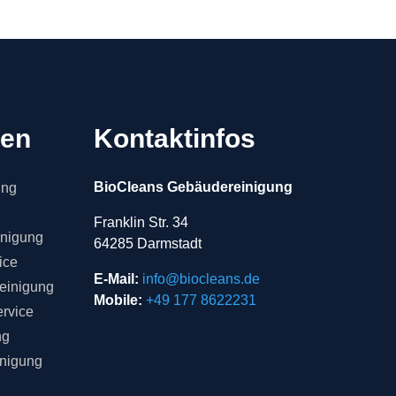
gen
Kontaktinfos
BioCleans Gebäudereinigung
ung
Franklin Str. 34
inigung
64285 Darmstadt
ice
E-Mail:
info@biocleans.de
einigung
Mobile:
+49 177 8622231
rvice
ng
inigung