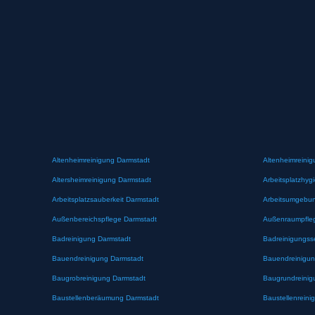
Altenheimreinigung Darmstadt
Altenheimreinig
Altersheimreinigung Darmstadt
Arbeitsplatzhyg
Arbeitsplatzsauberkeit Darmstadt
Arbeitsumgebun
Außenbereichspflege Darmstadt
Außenraumpfle
Badreinigung Darmstadt
Badreinigungss
Bauendreinigung Darmstadt
Bauendreinigun
Baugrobreinigung Darmstadt
Baugrundreinig
Baustellenberäumung Darmstadt
Baustellenreini