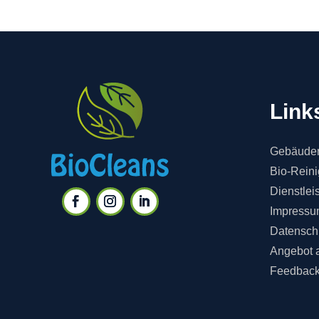
Link
Gebäuder
Bio-Rein
Dienstlei
Impressu
Datensch
Angebot 
Feedbac