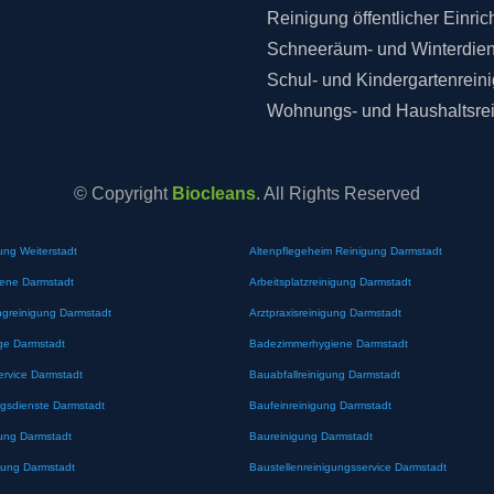
Reinigung öffentlicher Einri
Schneeräum- und Winterdien
Schul- und Kindergartenrein
Wohnungs- und Haushaltsre
© Copyright
Biocleans
. All Rights Reserved
ung Weiterstadt
Altenpflegeheim Reinigung Darmstadt
iene Darmstadt
Arbeitsplatzreinigung Darmstadt
greinigung Darmstadt
Arztpraxisreinigung Darmstadt
ge Darmstadt
Badezimmerhygiene Darmstadt
ervice Darmstadt
Bauabfallreinigung Darmstadt
gsdienste Darmstadt
Baufeinreinigung Darmstadt
ung Darmstadt
Baureinigung Darmstadt
gung Darmstadt
Baustellenreinigungsservice Darmstadt