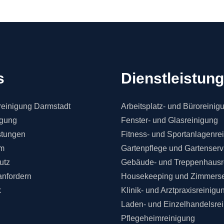
s
Dienstleistun
einigung Darmstadt
Arbeitsplatz- und Büroreinig
igung
Fenster- und Glasreinigung
stungen
Fitness- und Sportanlagenre
m
Gartenpflege und Gartenserv
utz
Gebäude- und Treppenhausr
anfordern
Housekeeping und Zimmerse
k
Klinik- und Arztpraxisreinigu
Laden- und Einzelhandelsre
Pflegeheimreinigung