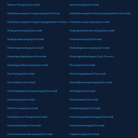
Intensive Reinigung Darmstadt
Intensivreinigung Darmstadt
Kinderbetreuungseinrichtungsreinigung Darmstadt
Kinderbetreuungseinrichtungsreinigungsdienste Darmstadt
Kinderbetreuungseinrichtungsreinigungsdienste Griesheim
Kinderbetreuungsreinigung Darmstadt
Kindergartenreinigung Darmstadt
Kindergartenunterhaltsreinigung Darmstadt
Kindergruppenreinigung Darmstadt
Kinderhortreinigung Darmstadt
Kinderkrippenreinigung Darmstadt
Kinderpflegeraumreinigung Darmstadt
Kindertagesstättenhygiene Darmstadt
Kindertagesstättenhygiene Groß-Zimmern
Kindertagesstättenreinigung Darmstadt
Kita-Hygiene Darmstadt
Kita-Reinigung Darmstadt
Kita-Reinigungsdienste Darmstadt
Kita-Sauberkeit Darmstadt
Kleinkindbetreuungsreinigung Darmstadt
Kleinkindpflegeeinrichtungsreinigung Darmstadt
Klinikhygiene Darmstadt
Klinikreinigung Darmstadt
Kliniksauberkeit Darmstadt
Klinikumreinigung Darmstadt
Komplettreinigung Darmstadt
Komplettservice Reinigung Darmstadt
Krankenhausgebäudereinigung Darmstadt
Krankenhaushygiene Darmstadt
Krankenhausreinigung Darmstadt
Krankenhausunterhaltsreinigung Darmstadt
Krippenreinigung Darmstadt