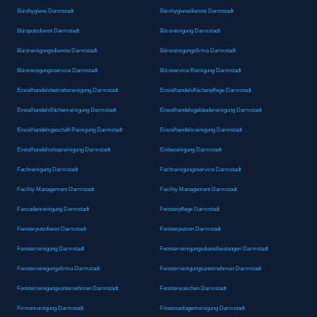
Bürohygiene Darmstadt
Bürohygienedienste Darmstadt
Büroputzdienst Darmstadt
Büroreinigung Darmstadt
Büroreinigungsdienste Darmstadt
Büroreinigungsfirma Darmstadt
Büroreinigungsservice Darmstadt
Büroservice Reinigung Darmstadt
Einzelhandelsbetriebsreinigung Darmstadt
Einzelhandelsflächenpflege Darmstadt
Einzelhandelsflächenreinigung Darmstadt
Einzelhandelsgebäudereinigung Darmstadt
Einzelhandelsgeschäft Reinigung Darmstadt
Einzelhandelsreinigung Darmstadt
Einzelhandelsshopreinigung Darmstadt
Eisbeseitigung Darmstadt
Fachreinigung Darmstadt
Fachreinigungsservice Darmstadt
Facility Management Darmstadt
Facility Management Darmstadt
Fassadenreinigung Darmstadt
Fensterpflege Darmstadt
Fensterputzdienst Darmstadt
Fensterputzen Darmstadt
Fensterreinigung Darmstadt
Fensterreinigungsdienstleistungen Darmstadt
Fensterreinigungsfirma Darmstadt
Fensterreinigungsunternehmen Darmstadt
Fensterreinigungsunternehmen Darmstadt
Fensterwaschen Darmstadt
Firmenreinigung Darmstadt
Fitnessanlagenreinigung Darmstadt