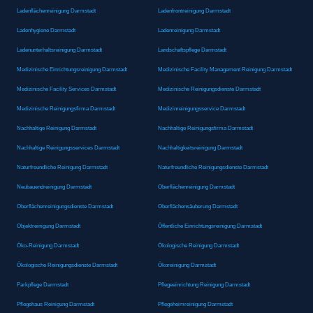
Ladenflächenreinigung Darmstadt
Ladenfrontreinigung Darmstadt
Ladenhygiene Darmstadt
Ladenreinigung Darmstadt
Ladenunterhaltsreinigung Darmstadt
Landschaftspflege Darmstadt
Medizinische Einrichtungsreinigung Darmstadt
Medizinische Facility Management Reinigung Darmstadt
Medizinische Facility Services Darmstadt
Medizinische Reinigungsdienste Darmstadt
Medizinische Reinigungsfirma Darmstadt
Medizinreinigungsservice Darmstadt
Nachhaltige Reinigung Darmstadt
Nachhaltige Reinigungsfirma Darmstadt
Nachhaltige Reinigungsservices Darmstadt
Nachhaltigkeitsreinigung Darmstadt
Naturfreundliche Reinigung Darmstadt
Naturfreundliche Reinigungsdienste Darmstadt
Neubauendreinigung Darmstadt
Oberflächenreinigung Darmstadt
Oberflächenreinigungsdienste Darmstadt
Oberflächensäuberung Darmstadt
Objektreinigung Darmstadt
Öffentliche Einrichtungsreinigung Darmstadt
Öko-Reinigung Darmstadt
Ökologische Reinigung Darmstadt
Ökologische Reinigungsdienste Darmstadt
Ökoreinigung Darmstadt
Parkpflege Darmstadt
Pflegeeinrichtung Reinigung Darmstadt
Pflegehaus Reinigung Darmstadt
Pflegeheimreinigung Darmstadt