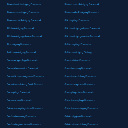
Fitnessbereichreinigung Darmstadt
Fitnesscenter-Reinigung Darmstadt
Fitnessraumreinigung Darmstadt
Fitnessstudio Reinigung Darmstadt
Fitnessstudio-Reinigung Darmstadt
Flächenpflege Darmstadt
Flächenreinigung Darmstadt
Flächenreinigungsdienste Darmstadt
Flächenreinigungsdienste Darmstadt
Flächenreinigungsservice Darmstadt
Flurreinigung Darmstadt
Fußbodenpflege Darmstadt
Fußbodenreinigung Darmstadt
Fußbodenreinigung Dieburg
Gartenanlagenpflege Darmstadt
Gartenarbeiten Darmstadt
Gartenarbeitsservice Darmstadt
Gartenbetreuung Darmstadt
Gartenflächenmanagement Darmstadt
Garteninstandhaltung Darmstadt
Garteninstandhaltung Groß-Zimmern
Gartenmanagement Darmstadt
Gartenpflege Darmstadt
Gartenpflegedienst Darmstadt
Gartenservice Darmstadt
Gästezimmerpflege Darmstadt
Gästezimmerpflegedienst Darmstadt
Gästezimmerreinigung Darmstadt
Gebäudebetreuung Darmstadt
Gebäudehygiene Darmstadt
Gebäudehygienedienste Darmstadt
Gebäudeinstandhaltung Darmstadt