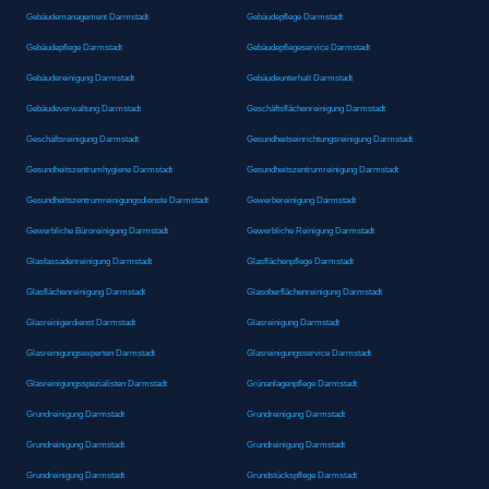
Gebäudemanagement Darmstadt
Gebäudepflege Darmstadt
Gebäudepflege Darmstadt
Gebäudepflegeservice Darmstadt
Gebäudereinigung Darmstadt
Gebäudeunterhalt Darmstadt
Gebäudeverwaltung Darmstadt
Geschäftsflächenreinigung Darmstadt
Geschäftsreinigung Darmstadt
Gesundheitseinrichtungsreinigung Darmstadt
Gesundheitszentrumhygiene Darmstadt
Gesundheitszentrumreinigung Darmstadt
Gesundheitszentrumreinigungsdienste Darmstadt
Gewerbereinigung Darmstadt
Gewerbliche Büroreinigung Darmstadt
Gewerbliche Reinigung Darmstadt
Glasfassadenreinigung Darmstadt
Glasflächenpflege Darmstadt
Glasflächenreinigung Darmstadt
Glasoberflächenreinigung Darmstadt
Glasreinigerdienst Darmstadt
Glasreinigung Darmstadt
Glasreinigungsexperten Darmstadt
Glasreinigungsservice Darmstadt
Glasreinigungsspezialisten Darmstadt
Grünanlagenpflege Darmstadt
Grundreinigung Darmstadt
Grundreinigung Darmstadt
Grundreinigung Darmstadt
Grundreinigung Darmstadt
Grundreinigung Darmstadt
Grundstückspflege Darmstadt