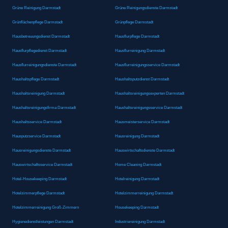
Grüne Reinigung Darmstadt
Grüne Reinigungsdienste Darmstadt
Grünflächenpflege Darmstadt
Grünpflege Darmstadt
Hausbetreuungsdienst Darmstadt
Hausflurpflege Darmstadt
Hausflurpflegedienst Darmstadt
Hausflurreinigung Darmstadt
Hausflurreinigungsdienste Darmstadt
Hausflurreinigungsservice Darmstadt
Haushaltspflege Darmstadt
Haushaltsputzdienst Darmstadt
Haushaltsreinigung Darmstadt
Haushaltsreinigungsexperten Darmstadt
Haushaltsreinigungsfirma Darmstadt
Haushaltsreinigungsservice Darmstadt
Haushaltsservice Darmstadt
Hausmeisterservice Darmstadt
Hausputzservice Darmstadt
Hausreinigung Darmstadt
Hausreinigungsdienste Darmstadt
Hauswirtschaftsdienste Darmstadt
Hauswirtschaftsservice Darmstadt
Home Cleaning Darmstadt
Hotel-Housekeeping Darmstadt
Hotelreinigung Darmstadt
Hotelzimmerpflege Darmstadt
Hotelzimmerreinigung Darmstadt
Hotelzimmerreinigung Groß-Zimmern
Housekeeping Darmstadt
Hygienedienstleistungen Darmstadt
Industriereinigung Darmstadt