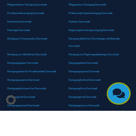
Pflegewohnheim Reinigung Darmstadt
Pflegezentrum Reinigung Darmstadt
Privathaushaltsreinigung Darmstadt
Professionelle Spezialreinigung Darmstadt
Putzkolonne Darmstadt
Putzteam Darmstadt
Putztruppe Darmstadt
Regierungseinrichtungsreinigung Darmstadt
Reinigung in Fitnessstudios Darmstadt
Reinigung öffentlicher Einrichtungen und Behörden
Darmstadt
Reinigung von Oberflächen Darmstadt
Reinigung von Regierungsabteilungen Darmstadt
Reinigungsagentur Darmstadt
Reinigungsdienst Darmstadt
Reinigungsdienst für Privathaushalte Darmstadt
Reinigungsexperte Darmstadt
Reinigungsexperten Darmstadt
Reinigungsfachkraft Darmstadt
Reinigungsfachmann/-frau Darmstadt
Reinigungsfirma Darmstadt

Reinigungskraft Darmstadt
Reinigungskraft Darmstadt
Reinigungspersonal Darmstadt
Reinigungsservice Darmstadt
Reinigungsservice für Oberflächen Darmstadt
Reinigungsspezialdienstleister Darmstadt
Reinigungsspezialist Darmstadt
Reinigungsteam Darmstadt
Reinigungstruppe Darmstadt
Reinigungsunternehmen Darmstadt