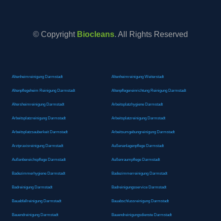
© Copyright
Biocleans
. All Rights Reserved
Altenheimreinigung Darmstadt
Altenheimreinigung Weiterstadt
Altenpflegeheim Reinigung Darmstadt
Altenpflegereinrichtung Reinigung Darmstadt
Altersheimreinigung Darmstadt
Arbeitsplatzhygiene Darmstadt
Arbeitsplatzreinigung Darmstadt
Arbeitsplatzreinigung Darmstadt
Arbeitsplatzsauberkeit Darmstadt
Arbeitsumgebungreinigung Darmstadt
Arztpraxisreinigung Darmstadt
Außenanlagenpflege Darmstadt
Außenbereichspflege Darmstadt
Außenraumpflege Darmstadt
Badezimmerhygiene Darmstadt
Badezimmerreinigung Darmstadt
Badreinigung Darmstadt
Badreinigungsservice Darmstadt
Bauabfallreinigung Darmstadt
Bauabschlussreinigung Darmstadt
Bauendreinigung Darmstadt
Bauendreinigungsdienste Darmstadt