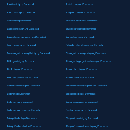
Baufeinreinigung Darmstadt
Baufeldreinigung Darmstadt
Baugrobreinigung Darmstadt
Baugrundreinigung Darmstadt
Baureinigung Darmstadt
Baureinigungsdienste Darmstadt
Baustellenberäumung Darmstadt
Baustellenreinigung Darmstadt
Baustellenreinigungsservice Darmstadt
Bauwerkreinigung Darmstadt
Behördenreinigung Darmstadt
Behördenunterhaltsreinigung Darmstadt
Betreuungseinrichtung Reinigung Darmstadt
Bildungseinrichtungsreinigung Darmstadt
Bildungsreinigung Darmstadt
Bildungsreinigungsdienstleistungen Darmstadt
Bio-Reinigung Darmstadt
Bodenbelagreinigung Darmstadt
Bodenbelagsreinigung Darmstadt
Bodenflächenpflege Darmstadt
Bodenflächenreinigung Darmstadt
Bodenflächenreinigungsservice Darmstadt
Bodenpflege Darmstadt
Bodenpflegedienste Darmstadt
Bodenreinigung Darmstadt
Bodenreinigungsfirma Darmstadt
Bodenreinigungsservice Darmstadt
Büroflächenreinigung Darmstadt
Bürogebäudepflege Darmstadt
Bürogebäudereinigung Darmstadt
Bürogebäudesauberkeit Darmstadt
Bürogebäudeunterhaltsreinigung Darmstadt