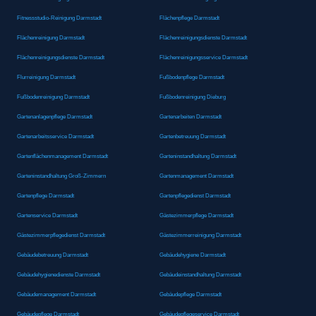
Fitnessstudio-Reinigung Darmstadt
Flächenpflege Darmstadt
Flächenreinigung Darmstadt
Flächenreinigungsdienste Darmstadt
Flächenreinigungsdienste Darmstadt
Flächenreinigungsservice Darmstadt
Flurreinigung Darmstadt
Fußbodenpflege Darmstadt
Fußbodenreinigung Darmstadt
Fußbodenreinigung Dieburg
Gartenanlagenpflege Darmstadt
Gartenarbeiten Darmstadt
Gartenarbeitsservice Darmstadt
Gartenbetreuung Darmstadt
Gartenflächenmanagement Darmstadt
Garteninstandhaltung Darmstadt
Garteninstandhaltung Groß-Zimmern
Gartenmanagement Darmstadt
Gartenpflege Darmstadt
Gartenpflegedienst Darmstadt
Gartenservice Darmstadt
Gästezimmerpflege Darmstadt
Gästezimmerpflegedienst Darmstadt
Gästezimmerreinigung Darmstadt
Gebäudebetreuung Darmstadt
Gebäudehygiene Darmstadt
Gebäudehygienedienste Darmstadt
Gebäudeinstandhaltung Darmstadt
Gebäudemanagement Darmstadt
Gebäudepflege Darmstadt
Gebäudepflege Darmstadt
Gebäudepflegeservice Darmstadt