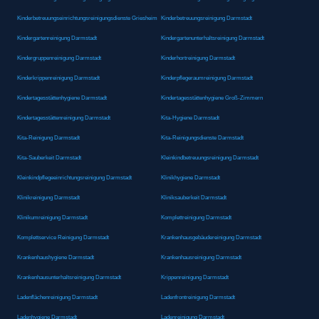
Kinderbetreuungseinrichtungsreinigungsdienste Griesheim
Kinderbetreuungsreinigung Darmstadt
Kindergartenreinigung Darmstadt
Kindergartenunterhaltsreinigung Darmstadt
Kindergruppenreinigung Darmstadt
Kinderhortreinigung Darmstadt
Kinderkrippenreinigung Darmstadt
Kinderpflegeraumreinigung Darmstadt
Kindertagesstättenhygiene Darmstadt
Kindertagesstättenhygiene Groß-Zimmern
Kindertagesstättenreinigung Darmstadt
Kita-Hygiene Darmstadt
Kita-Reinigung Darmstadt
Kita-Reinigungsdienste Darmstadt
Kita-Sauberkeit Darmstadt
Kleinkindbetreuungsreinigung Darmstadt
Kleinkindpflegeeinrichtungsreinigung Darmstadt
Klinikhygiene Darmstadt
Klinikreinigung Darmstadt
Kliniksauberkeit Darmstadt
Klinikumreinigung Darmstadt
Komplettreinigung Darmstadt
Komplettservice Reinigung Darmstadt
Krankenhausgebäudereinigung Darmstadt
Krankenhaushygiene Darmstadt
Krankenhausreinigung Darmstadt
Krankenhausunterhaltsreinigung Darmstadt
Krippenreinigung Darmstadt
Ladenflächenreinigung Darmstadt
Ladenfrontreinigung Darmstadt
Ladenhygiene Darmstadt
Ladenreinigung Darmstadt