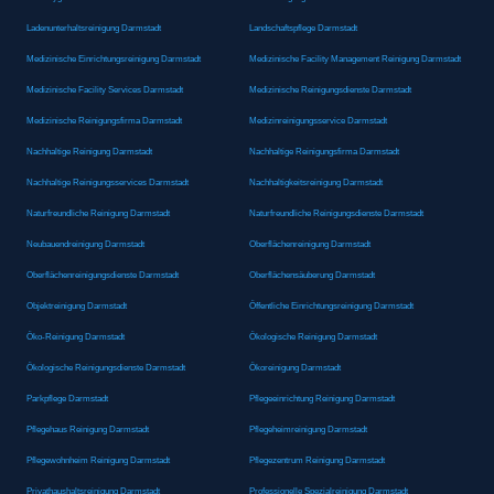
Ladenunterhaltsreinigung Darmstadt
Landschaftspflege Darmstadt
Medizinische Einrichtungsreinigung Darmstadt
Medizinische Facility Management Reinigung Darmstadt
Medizinische Facility Services Darmstadt
Medizinische Reinigungsdienste Darmstadt
Medizinische Reinigungsfirma Darmstadt
Medizinreinigungsservice Darmstadt
Nachhaltige Reinigung Darmstadt
Nachhaltige Reinigungsfirma Darmstadt
Nachhaltige Reinigungsservices Darmstadt
Nachhaltigkeitsreinigung Darmstadt
Naturfreundliche Reinigung Darmstadt
Naturfreundliche Reinigungsdienste Darmstadt
Neubauendreinigung Darmstadt
Oberflächenreinigung Darmstadt
Oberflächenreinigungsdienste Darmstadt
Oberflächensäuberung Darmstadt
Objektreinigung Darmstadt
Öffentliche Einrichtungsreinigung Darmstadt
Öko-Reinigung Darmstadt
Ökologische Reinigung Darmstadt
Ökologische Reinigungsdienste Darmstadt
Ökoreinigung Darmstadt
Parkpflege Darmstadt
Pflegeeinrichtung Reinigung Darmstadt
Pflegehaus Reinigung Darmstadt
Pflegeheimreinigung Darmstadt
Pflegewohnheim Reinigung Darmstadt
Pflegezentrum Reinigung Darmstadt
Privathaushaltsreinigung Darmstadt
Professionelle Spezialreinigung Darmstadt