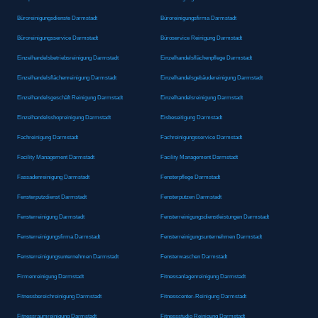
Büroreinigungsdienste Darmstadt
Büroreinigungsfirma Darmstadt
Büroreinigungsservice Darmstadt
Büroservice Reinigung Darmstadt
Einzelhandelsbetriebsreinigung Darmstadt
Einzelhandelsflächenpflege Darmstadt
Einzelhandelsflächenreinigung Darmstadt
Einzelhandelsgebäudereinigung Darmstadt
Einzelhandelsgeschäft Reinigung Darmstadt
Einzelhandelsreinigung Darmstadt
Einzelhandelsshopreinigung Darmstadt
Eisbeseitigung Darmstadt
Fachreinigung Darmstadt
Fachreinigungsservice Darmstadt
Facility Management Darmstadt
Facility Management Darmstadt
Fassadenreinigung Darmstadt
Fensterpflege Darmstadt
Fensterputzdienst Darmstadt
Fensterputzen Darmstadt
Fensterreinigung Darmstadt
Fensterreinigungsdienstleistungen Darmstadt
Fensterreinigungsfirma Darmstadt
Fensterreinigungsunternehmen Darmstadt
Fensterreinigungsunternehmen Darmstadt
Fensterwaschen Darmstadt
Firmenreinigung Darmstadt
Fitnessanlagenreinigung Darmstadt
Fitnessbereichreinigung Darmstadt
Fitnesscenter-Reinigung Darmstadt
Fitnessraumreinigung Darmstadt
Fitnessstudio Reinigung Darmstadt