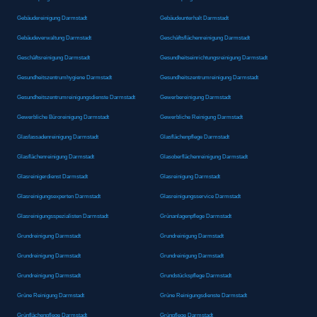
Gebäudereinigung Darmstadt
Gebäudeunterhalt Darmstadt
Gebäudeverwaltung Darmstadt
Geschäftsflächenreinigung Darmstadt
Geschäftsreinigung Darmstadt
Gesundheitseinrichtungsreinigung Darmstadt
Gesundheitszentrumhygiene Darmstadt
Gesundheitszentrumreinigung Darmstadt
Gesundheitszentrumreinigungsdienste Darmstadt
Gewerbereinigung Darmstadt
Gewerbliche Büroreinigung Darmstadt
Gewerbliche Reinigung Darmstadt
Glasfassadenreinigung Darmstadt
Glasflächenpflege Darmstadt
Glasflächenreinigung Darmstadt
Glasoberflächenreinigung Darmstadt
Glasreinigerdienst Darmstadt
Glasreinigung Darmstadt
Glasreinigungsexperten Darmstadt
Glasreinigungsservice Darmstadt
Glasreinigungsspezialisten Darmstadt
Grünanlagenpflege Darmstadt
Grundreinigung Darmstadt
Grundreinigung Darmstadt
Grundreinigung Darmstadt
Grundreinigung Darmstadt
Grundreinigung Darmstadt
Grundstückspflege Darmstadt
Grüne Reinigung Darmstadt
Grüne Reinigungsdienste Darmstadt
Grünflächenpflege Darmstadt
Grünpflege Darmstadt