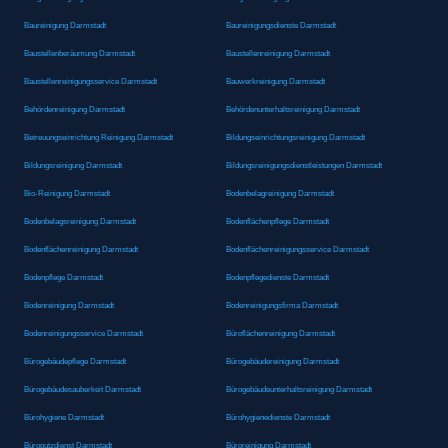
Baureinigung Darmstadt
Baureinigungsdienste Darmstadt
Baustellenberäumung Darmstadt
Baustellenreinigung Darmstadt
Baustellenreinigungsservice Darmstadt
Bauwerkreinigung Darmstadt
Behördenreinigung Darmstadt
Behördenunterhaltsreinigung Darmstadt
Betreuungseinrichtung Reinigung Darmstadt
Bildungseinrichtungsreinigung Darmstadt
Bildungsreinigung Darmstadt
Bildungsreinigungsdienstleistungen Darmstadt
Bio-Reinigung Darmstadt
Bodenbelagreinigung Darmstadt
Bodenbelagsreinigung Darmstadt
Bodenflächenpflege Darmstadt
Bodenflächenreinigung Darmstadt
Bodenflächenreinigungsservice Darmstadt
Bodenpflege Darmstadt
Bodenpflegedienste Darmstadt
Bodenreinigung Darmstadt
Bodenreinigungsfirma Darmstadt
Bodenreinigungsservice Darmstadt
Büroflächenreinigung Darmstadt
Bürogebäudepflege Darmstadt
Bürogebäudereinigung Darmstadt
Bürogebäudesauberkeit Darmstadt
Bürogebäudeunterhaltsreinigung Darmstadt
Bürohygiene Darmstadt
Bürohygienedienste Darmstadt
Büroputzdienst Darmstadt
Büroreinigung Darmstadt