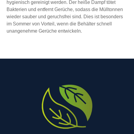
hygienisch gereinigt werden. Der heiße Dampf tötet
Bakterien und entfernt Gerüche, sodass die Mülltonnen
wieder sauber und geruchsfrei sind. Dies ist besonders
im Sommer von Vorteil, wenn die Behälter schnell
unangenehme Gerüche entwickeln.