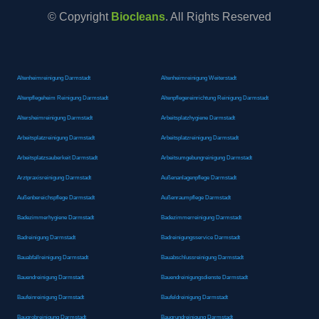
© Copyright
Biocleans
. All Rights Reserved
Altenheimreinigung Darmstadt
Altenheimreinigung Weiterstadt
Altenpflegeheim Reinigung Darmstadt
Altenpflegereinrichtung Reinigung Darmstadt
Altersheimreinigung Darmstadt
Arbeitsplatzhygiene Darmstadt
Arbeitsplatzreinigung Darmstadt
Arbeitsplatzreinigung Darmstadt
Arbeitsplatzsauberkeit Darmstadt
Arbeitsumgebungreinigung Darmstadt
Arztpraxisreinigung Darmstadt
Außenanlagenpflege Darmstadt
Außenbereichspflege Darmstadt
Außenraumpflege Darmstadt
Badezimmerhygiene Darmstadt
Badezimmerreinigung Darmstadt
Badreinigung Darmstadt
Badreinigungsservice Darmstadt
Bauabfallreinigung Darmstadt
Bauabschlussreinigung Darmstadt
Bauendreinigung Darmstadt
Bauendreinigungsdienste Darmstadt
Baufeinreinigung Darmstadt
Baufeldreinigung Darmstadt
Baugrobreinigung Darmstadt
Baugrundreinigung Darmstadt