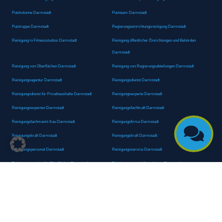
Putzkolonne Darmstadt
Putzteam Darmstadt
Putztruppe Darmstadt
Regierungseinrichtungsreinigung Darmstadt
Reinigung in Fitnessstudios Darmstadt
Reinigung öffentlicher Einrichtungen und Behörden
Darmstadt
Reinigung von Oberflächen Darmstadt
Reinigung von Regierungsabteilungen Darmstadt
Reinigungsagentur Darmstadt
Reinigungsdienst Darmstadt
Reinigungsdienst für Privathaushalte Darmstadt
Reinigungsexperte Darmstadt
Reinigungsexperten Darmstadt
Reinigungsfachkraft Darmstadt
Reinigungsfachmann/-frau Darmstadt
Reinigungsfirma Darmstadt

Reinigungskraft Darmstadt
Reinigungskraft Darmstadt
Reinigungspersonal Darmstadt
Reinigungsservice Darmstadt
Reinigungsservice für Oberflächen Darmstadt
Reinigungsspezialdienstleister Darmstadt
Reinigungsspezialist Darmstadt
Reinigungsteam Darmstadt
Reinigungstruppe Darmstadt
Reinigungsunternehmen Darmstadt
Rundumreinigung Darmstadt
Sanitäranlagenreinigung Darmstadt
Sanitärhygiene Darmstadt
Sanitärreinigung Darmstadt