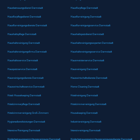
Hausbetreuungsdienst Darmstadt
Hausflurpflege Darmstadt
Hausflurpflegedienst Darmstadt
Hausflurreinigung Darmstadt
Hausflurreinigungsdienste Darmstadt
Hausflurreinigungsservice Darmstadt
Haushaltspflege Darmstadt
Haushaltsputzdienst Darmstadt
Haushaltsreinigung Darmstadt
Haushaltsreinigungsexperten Darmstadt
Haushaltsreinigungsfirma Darmstadt
Haushaltsreinigungsservice Darmstadt
Haushaltsservice Darmstadt
Hausmeisterservice Darmstadt
Hausputzservice Darmstadt
Hausreinigung Darmstadt
Hausreinigungsdienste Darmstadt
Hauswirtschaftsdienste Darmstadt
Hauswirtschaftsservice Darmstadt
Home Cleaning Darmstadt
Hotel-Housekeeping Darmstadt
Hotelreinigung Darmstadt
Hotelzimmerpflege Darmstadt
Hotelzimmerreinigung Darmstadt
Hotelzimmerreinigung Groß-Zimmern
Housekeeping Darmstadt
Hygienedienstleistungen Darmstadt
Industriereinigung Darmstadt
Intensive Reinigung Darmstadt
Intensivreinigung Darmstadt
Kinderbetreuungseinrichtungsreinigung Darmstadt
Kinderbetreuungseinrichtungsreinigungsdienste Darmstadt