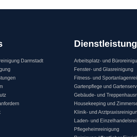
s
Dienstleistun
einigung Darmstadt
Arbeitsplatz- und Büroreinig
igung
Fenster- und Glasreinigung
stungen
Fitness- und Sportanlagenre
m
Gartenpflege und Gartenserv
utz
Gebäude- und Treppenhausr
anfordern
Housekeeping und Zimmerse
k
Klinik- und Arztpraxisreinigu
Laden- und Einzelhandelsre
Pflegeheimreinigung