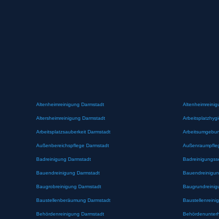
Altenheimreinigung Darmstadt
Altenheimreinig
Altersheimreinigung Darmstadt
Arbeitsplatzhyg
Arbeitsplatzsauberkeit Darmstadt
Arbeitsumgebun
Außenbereichspflege Darmstadt
Außenraumpfle
Badreinigung Darmstadt
Badreinigungss
Bauendreinigung Darmstadt
Bauendreinigun
Baugrobreinigung Darmstadt
Baugrundreinig
Baustellenberäumung Darmstadt
Baustellenreini
Behördenreinigung Darmstadt
Behördenunterh