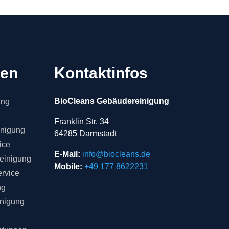
gen
Kontaktinfos
BioCleans Gebäudereinigung
ung
Franklin Str. 34
inigung
64285 Darmstadt
ice
E-Mail:
info@biocleans.de
einigung
Mobile:
+49 177 8622231
rvice
ng
inigung