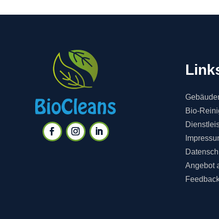
Link
Gebäuder
Bio-Rein
Dienstlei
Impressu
Datensch
Angebot 
Feedbac