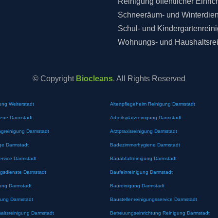
Reinigung öffentlicher Einri
Schneeräum- und Winterdien
Schul- und Kindergartenrein
Wohnungs- und Haushaltsre
© Copyright
Biocleans
. All Rights Reserved
ung Weiterstadt
Altenpflegeheim Reinigung Darmstadt
iene Darmstadt
Arbeitsplatzreinigung Darmstadt
greinigung Darmstadt
Arztpraxisreinigung Darmstadt
ge Darmstadt
Badezimmerhygiene Darmstadt
ervice Darmstadt
Bauabfallreinigung Darmstadt
gsdienste Darmstadt
Baufeinreinigung Darmstadt
ung Darmstadt
Baureinigung Darmstadt
gung Darmstadt
Baustellenreinigungsservice Darmstadt
altsreinigung Darmstadt
Betreuungseinrichtung Reinigung Darmstadt