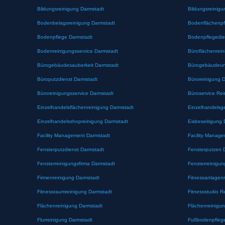
Bildungsreinigung Darmstadt
Bildungsreinigu
Bodenbelagsreinigung Darmstadt
Bodenflächenpf
Bodenpflege Darmstadt
Bodenpflegedie
Bodenreinigungsservice Darmstadt
Büroflächenrei
Bürogebäudesauberkeit Darmstadt
Bürogebäudeunt
Büroputzdienst Darmstadt
Büroreinigung 
Büroreinigungsservice Darmstadt
Büroservice Re
Einzelhandelsflächenreinigung Darmstadt
Einzelhandelsg
Einzelhandelsshopreinigung Darmstadt
Eisbeseitigung 
Facility Management Darmstadt
Facility Manag
Fensterputzdienst Darmstadt
Fensterputzen 
Fensterreinigungsfirma Darmstadt
Fensterreinigu
Firmenreinigung Darmstadt
Fitnessanlagen
Fitnessraumreinigung Darmstadt
Fitnessstudio R
Flächenreinigung Darmstadt
Flächenreinigu
Flurreinigung Darmstadt
Fußbodenpfleg