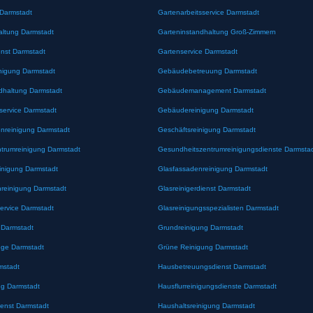
 Darmstadt
Gartenarbeitsservice Darmstadt
altung Darmstadt
Garteninstandhaltung Groß-Zimmern
enst Darmstadt
Gartenservice Darmstadt
nigung Darmstadt
Gebäudebetreuung Darmstadt
haltung Darmstadt
Gebäudemanagement Darmstadt
ervice Darmstadt
Gebäudereinigung Darmstadt
enreinigung Darmstadt
Geschäftsreinigung Darmstadt
trumreinigung Darmstadt
Gesundheitszentrumreinigungsdienste Darmsta
inigung Darmstadt
Glasfassadenreinigung Darmstadt
nreinigung Darmstadt
Glasreinigerdienst Darmstadt
ervice Darmstadt
Glasreinigungsspezialisten Darmstadt
 Darmstadt
Grundreinigung Darmstadt
ege Darmstadt
Grüne Reinigung Darmstadt
mstadt
Hausbetreuungsdienst Darmstadt
ng Darmstadt
Hausflurreinigungsdienste Darmstadt
ienst Darmstadt
Haushaltsreinigung Darmstadt