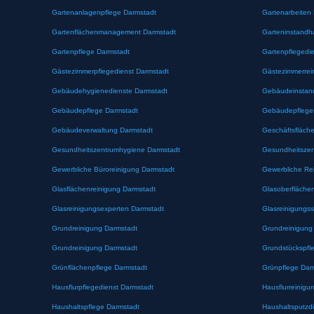
Gartenanlagenpflege Darmstadt
Gartenarbeiten
Gartenflächenmanagement Darmstadt
Garteninstandh
Gartenpflege Darmstadt
Gartenpflegedi
Gästezimmerpflegedienst Darmstadt
Gästezimmerrei
Gebäudehygienedienste Darmstadt
Gebäudeinstand
Gebäudepflege Darmstadt
Gebäudepfleges
Gebäudeverwaltung Darmstadt
Geschäftsfläch
Gesundheitszentrumhygiene Darmstadt
Gesundheitszen
Gewerbliche Büroreinigung Darmstadt
Gewerbliche Re
Glasflächenreinigung Darmstadt
Glasoberfläche
Glasreinigungsexperten Darmstadt
Glasreinigungss
Grundreinigung Darmstadt
Grundreinigung
Grundreinigung Darmstadt
Grundstückspfl
Grünflächenpflege Darmstadt
Grünpflege Dar
Hausflurpflegedienst Darmstadt
Hausflurreinigu
Haushaltspflege Darmstadt
Haushaltsputzd