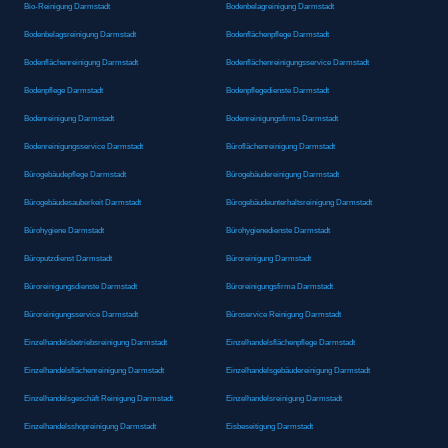
Bio-Reinigung Darmstadt
Bodenbelagreinigung Darmstadt
Bodenbelagsreinigung Darmstadt
Bodenflächenpflege Darmstadt
Bodenflächenreinigung Darmstadt
Bodenflächenreinigungsservice Darmstadt
Bodenpflege Darmstadt
Bodenpflegedienste Darmstadt
Bodenreinigung Darmstadt
Bodenreinigungsfirma Darmstadt
Bodenreinigungsservice Darmstadt
Büroflächenreinigung Darmstadt
Bürogebäudepflege Darmstadt
Bürogebäudereinigung Darmstadt
Bürogebäudesauberkeit Darmstadt
Bürogebäudeunterhaltsreinigung Darmstadt
Bürohygiene Darmstadt
Bürohygienedienste Darmstadt
Büroputzdienst Darmstadt
Büroreinigung Darmstadt
Büroreinigungsdienste Darmstadt
Büroreinigungsfirma Darmstadt
Büroreinigungsservice Darmstadt
Büroservice Reinigung Darmstadt
Einzelhandelsbetriebsreinigung Darmstadt
Einzelhandelsflächenpflege Darmstadt
Einzelhandelsflächenreinigung Darmstadt
Einzelhandelsgebäudereinigung Darmstadt
Einzelhandelsgeschäft Reinigung Darmstadt
Einzelhandelsreinigung Darmstadt
Einzelhandelsshopreinigung Darmstadt
Eisbeseitigung Darmstadt