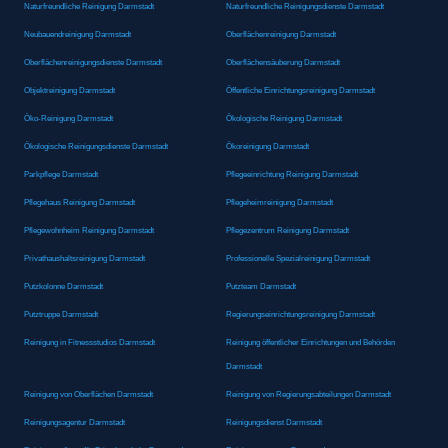
Naturfreundliche Reinigung Darmstadt
Naturfreundliche Reinigungsdienste Darmstadt
Neubauendreinigung Darmstadt
Oberflächenreinigung Darmstadt
Oberflächenreinigungsdienste Darmstadt
Oberflächensäuberung Darmstadt
Objektreinigung Darmstadt
Öffentliche Einrichtungsreinigung Darmstadt
Öko-Reinigung Darmstadt
Ökologische Reinigung Darmstadt
Ökologische Reinigungsdienste Darmstadt
Ökoreinigung Darmstadt
Parkpflege Darmstadt
Pflegeeinrichtung Reinigung Darmstadt
Pflegehaus Reinigung Darmstadt
Pflegeheimreinigung Darmstadt
Pflegewohnheim Reinigung Darmstadt
Pflegezentrum Reinigung Darmstadt
Privathaushaltsreinigung Darmstadt
Professionelle Spezialreinigung Darmstadt
Putzkolonne Darmstadt
Putzteam Darmstadt
Putztruppe Darmstadt
Regierungseinrichtungsreinigung Darmstadt
Reinigung in Fitnessstudios Darmstadt
Reinigung öffentlicher Einrichtungen und Behörden
Darmstadt
Reinigung von Oberflächen Darmstadt
Reinigung von Regierungsabteilungen Darmstadt
Reinigungsagentur Darmstadt
Reinigungsdienst Darmstadt