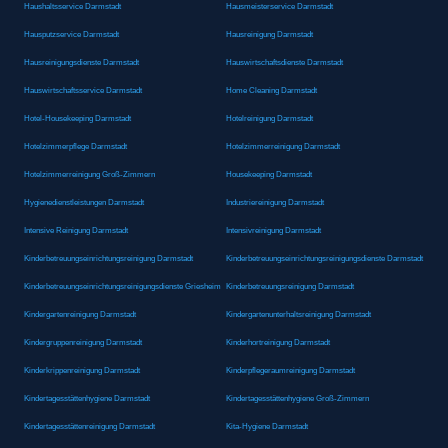
Haushaltsservice Darmstadt
Hausmeisterservice Darmstadt
Hausputzservice Darmstadt
Hausreinigung Darmstadt
Hausreinigungsdienste Darmstadt
Hauswirtschaftsdienste Darmstadt
Hauswirtschaftsservice Darmstadt
Home Cleaning Darmstadt
Hotel-Housekeeping Darmstadt
Hotelreinigung Darmstadt
Hotelzimmerpflege Darmstadt
Hotelzimmerreinigung Darmstadt
Hotelzimmerreinigung Groß-Zimmern
Housekeeping Darmstadt
Hygienedienstleistungen Darmstadt
Industriereinigung Darmstadt
Intensive Reinigung Darmstadt
Intensivreinigung Darmstadt
Kinderbetreuungseinrichtungsreinigung Darmstadt
Kinderbetreuungseinrichtungsreinigungsdienste Darmstadt
Kinderbetreuungseinrichtungsreinigungsdienste Griesheim
Kinderbetreuungsreinigung Darmstadt
Kindergartenreinigung Darmstadt
Kindergartenunterhaltsreinigung Darmstadt
Kindergruppenreinigung Darmstadt
Kinderhortreinigung Darmstadt
Kinderkrippenreinigung Darmstadt
Kinderpflegeraumreinigung Darmstadt
Kindertagesstättenhygiene Darmstadt
Kindertagesstättenhygiene Groß-Zimmern
Kindertagesstättenreinigung Darmstadt
Kita-Hygiene Darmstadt