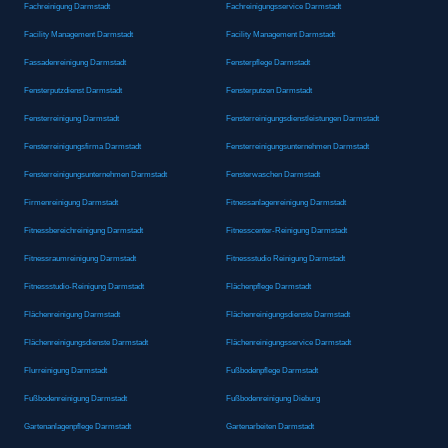
Fachreinigung Darmstadt
Fachreinigungsservice Darmstadt
Facility Management Darmstadt
Facility Management Darmstadt
Fassadenreinigung Darmstadt
Fensterpflege Darmstadt
Fensterputzdienst Darmstadt
Fensterputzen Darmstadt
Fensterreinigung Darmstadt
Fensterreinigungsdienstleistungen Darmstadt
Fensterreinigungsfirma Darmstadt
Fensterreinigungsunternehmen Darmstadt
Fensterreinigungsunternehmen Darmstadt
Fensterwaschen Darmstadt
Firmenreinigung Darmstadt
Fitnessanlagenreinigung Darmstadt
Fitnessbereichreinigung Darmstadt
Fitnesscenter-Reinigung Darmstadt
Fitnessraumreinigung Darmstadt
Fitnessstudio Reinigung Darmstadt
Fitnessstudio-Reinigung Darmstadt
Flächenpflege Darmstadt
Flächenreinigung Darmstadt
Flächenreinigungsdienste Darmstadt
Flächenreinigungsdienste Darmstadt
Flächenreinigungsservice Darmstadt
Flurreinigung Darmstadt
Fußbodenpflege Darmstadt
Fußbodenreinigung Darmstadt
Fußbodenreinigung Dieburg
Gartenanlagenpflege Darmstadt
Gartenarbeiten Darmstadt