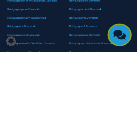
Reinigungsdienst für Privathaushalte Darmstadt
Reinigungsexperte Darmstadt
Reinigungsexperten Darmstadt
Reinigungsfachkraft Darmstadt
Reinigungsfachmann/-frau Darmstadt
Reinigungsfirma Darmstadt
Reinigungskraft Darmstadt
Reinigungskraft Darmstadt

Reinigungspersonal Darmstadt
Reinigungsservice Darmstadt
Reinigungsservice für Oberflächen Darmstadt
Reinigungsspezialdienstleister Darmstadt
Reinigungsspezialist Darmstadt
Reinigungsteam Darmstadt
Reinigungstruppe Darmstadt
Reinigungsunternehmen Darmstadt
Rundumreinigung Darmstadt
Sanitäranlagenreinigung Darmstadt
Sanitärhygiene Darmstadt
Sanitärreinigung Darmstadt
Sanitärreinigung Groß-Umstadt
Sanitärreinigungsdienste Darmstadt
Sanitärreinigungsservice Darmstadt
Sauberkeitsservice Darmstadt
Sauberkeitsservice Darmstadt
Sauberkeitsspezialdienstleister Darmstadt
Sauberkeitsspezialist Darmstadt
Scheibenreinigung Darmstadt
Schneepflugdienst Darmstadt
Schneeräumarbeiten Darmstadt
Schneeräumdienst Darmstadt
Schneeräumfirma Darmstadt