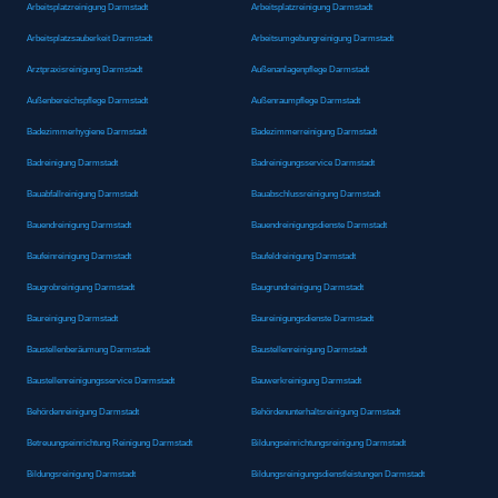
Arbeitsplatzreinigung Darmstadt
Arbeitsplatzreinigung Darmstadt
Arbeitsplatzsauberkeit Darmstadt
Arbeitsumgebungreinigung Darmstadt
Arztpraxisreinigung Darmstadt
Außenanlagenpflege Darmstadt
Außenbereichspflege Darmstadt
Außenraumpflege Darmstadt
Badezimmerhygiene Darmstadt
Badezimmerreinigung Darmstadt
Badreinigung Darmstadt
Badreinigungsservice Darmstadt
Bauabfallreinigung Darmstadt
Bauabschlussreinigung Darmstadt
Bauendreinigung Darmstadt
Bauendreinigungsdienste Darmstadt
Baufeinreinigung Darmstadt
Baufeldreinigung Darmstadt
Baugrobreinigung Darmstadt
Baugrundreinigung Darmstadt
Baureinigung Darmstadt
Baureinigungsdienste Darmstadt
Baustellenberäumung Darmstadt
Baustellenreinigung Darmstadt
Baustellenreinigungsservice Darmstadt
Bauwerkreinigung Darmstadt
Behördenreinigung Darmstadt
Behördenunterhaltsreinigung Darmstadt
Betreuungseinrichtung Reinigung Darmstadt
Bildungseinrichtungsreinigung Darmstadt
Bildungsreinigung Darmstadt
Bildungsreinigungsdienstleistungen Darmstadt