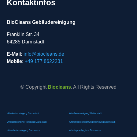
Kontaktinfos
BioCleans Gebäudereinigung
Franklin Str. 34
64285 Darmstadt
E-Mail:
info@biocleans.de
Mobile:
+49 177 8622231
© Copyright
Biocleans
. All Rights Reserved
Altenheimreinigung Darmstadt
Altenheimreinigung Weiterstadt
Altenpflegeheim Reinigung Darmstadt
Altenpflegereinrichtung Reinigung Darmstadt
Altersheimreinigung Darmstadt
Arbeitsplatzhygiene Darmstadt