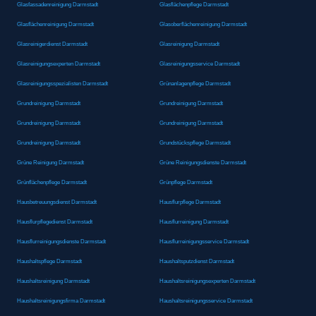
Glasfassadenreinigung Darmstadt
Glasflächenpflege Darmstadt
Glasflächenreinigung Darmstadt
Glasoberflächenreinigung Darmstadt
Glasreinigerdienst Darmstadt
Glasreinigung Darmstadt
Glasreinigungsexperten Darmstadt
Glasreinigungsservice Darmstadt
Glasreinigungsspezialisten Darmstadt
Grünanlagenpflege Darmstadt
Grundreinigung Darmstadt
Grundreinigung Darmstadt
Grundreinigung Darmstadt
Grundreinigung Darmstadt
Grundreinigung Darmstadt
Grundstückspflege Darmstadt
Grüne Reinigung Darmstadt
Grüne Reinigungsdienste Darmstadt
Grünflächenpflege Darmstadt
Grünpflege Darmstadt
Hausbetreuungsdienst Darmstadt
Hausflurpflege Darmstadt
Hausflurpflegedienst Darmstadt
Hausflurreinigung Darmstadt
Hausflurreinigungsdienste Darmstadt
Hausflurreinigungsservice Darmstadt
Haushaltspflege Darmstadt
Haushaltsputzdienst Darmstadt
Haushaltsreinigung Darmstadt
Haushaltsreinigungsexperten Darmstadt
Haushaltsreinigungsfirma Darmstadt
Haushaltsreinigungsservice Darmstadt