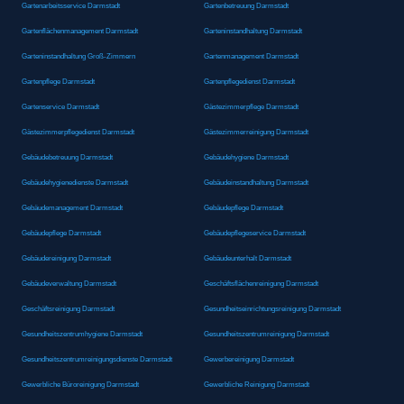
Gartenarbeitsservice Darmstadt
Gartenbetreuung Darmstadt
Gartenflächenmanagement Darmstadt
Garteninstandhaltung Darmstadt
Garteninstandhaltung Groß-Zimmern
Gartenmanagement Darmstadt
Gartenpflege Darmstadt
Gartenpflegedienst Darmstadt
Gartenservice Darmstadt
Gästezimmerpflege Darmstadt
Gästezimmerpflegedienst Darmstadt
Gästezimmerreinigung Darmstadt
Gebäudebetreuung Darmstadt
Gebäudehygiene Darmstadt
Gebäudehygienedienste Darmstadt
Gebäudeinstandhaltung Darmstadt
Gebäudemanagement Darmstadt
Gebäudepflege Darmstadt
Gebäudepflege Darmstadt
Gebäudepflegeservice Darmstadt
Gebäudereinigung Darmstadt
Gebäudeunterhalt Darmstadt
Gebäudeverwaltung Darmstadt
Geschäftsflächenreinigung Darmstadt
Geschäftsreinigung Darmstadt
Gesundheitseinrichtungsreinigung Darmstadt
Gesundheitszentrumhygiene Darmstadt
Gesundheitszentrumreinigung Darmstadt
Gesundheitszentrumreinigungsdienste Darmstadt
Gewerbereinigung Darmstadt
Gewerbliche Büroreinigung Darmstadt
Gewerbliche Reinigung Darmstadt