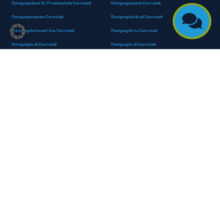
Reinigungsdienst für Privathaushalte Darmstadt
Reinigungsexperte Darmstadt

Reinigungsexperten Darmstadt
Reinigungsfachkraft Darmstadt
Reinigungsfachmann/-frau Darmstadt
Reinigungsfirma Darmstadt
Reinigungskraft Darmstadt
Reinigungskraft Darmstadt
Reinigungspersonal Darmstadt
Reinigungsservice Darmstadt
Reinigungsservice für Oberflächen Darmstadt
Reinigungsspezialdienstleister Darmstadt
Reinigungsspezialist Darmstadt
Reinigungsteam Darmstadt
Reinigungstruppe Darmstadt
Reinigungsunternehmen Darmstadt
Rundumreinigung Darmstadt
Sanitäranlagenreinigung Darmstadt
Sanitärhygiene Darmstadt
Sanitärreinigung Darmstadt
Sanitärreinigung Groß-Umstadt
Sanitärreinigungsdienste Darmstadt
Sanitärreinigungsservice Darmstadt
Sauberkeitsservice Darmstadt
Sauberkeitsservice Darmstadt
Sauberkeitsspezialdienstleister Darmstadt
Sauberkeitsspezialist Darmstadt
Scheibenreinigung Darmstadt
Schneepflugdienst Darmstadt
Schneeräumarbeiten Darmstadt
Schneeräumdienst Darmstadt
Schneeräumfirma Darmstadt