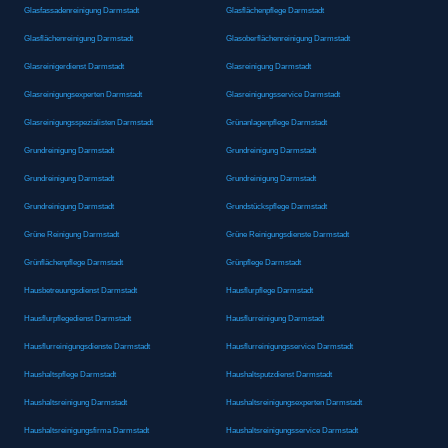
Glasfassadenreinigung Darmstadt
Glasflächenpflege Darmstadt
Glasflächenreinigung Darmstadt
Glasoberflächenreinigung Darmstadt
Glasreinigerdienst Darmstadt
Glasreinigung Darmstadt
Glasreinigungsexperten Darmstadt
Glasreinigungsservice Darmstadt
Glasreinigungsspezialisten Darmstadt
Grünanlagenpflege Darmstadt
Grundreinigung Darmstadt
Grundreinigung Darmstadt
Grundreinigung Darmstadt
Grundreinigung Darmstadt
Grundreinigung Darmstadt
Grundstückspflege Darmstadt
Grüne Reinigung Darmstadt
Grüne Reinigungsdienste Darmstadt
Grünflächenpflege Darmstadt
Grünpflege Darmstadt
Hausbetreuungsdienst Darmstadt
Hausflurpflege Darmstadt
Hausflurpflegedienst Darmstadt
Hausflurreinigung Darmstadt
Hausflurreinigungsdienste Darmstadt
Hausflurreinigungsservice Darmstadt
Haushaltspflege Darmstadt
Haushaltsputzdienst Darmstadt
Haushaltsreinigung Darmstadt
Haushaltsreinigungsexperten Darmstadt
Haushaltsreinigungsfirma Darmstadt
Haushaltsreinigungsservice Darmstadt