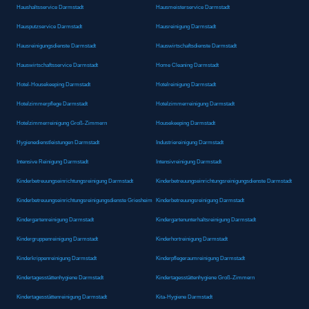
Haushaltsservice Darmstadt
Hausmeisterservice Darmstadt
Hausputzservice Darmstadt
Hausreinigung Darmstadt
Hausreinigungsdienste Darmstadt
Hauswirtschaftsdienste Darmstadt
Hauswirtschaftsservice Darmstadt
Home Cleaning Darmstadt
Hotel-Housekeeping Darmstadt
Hotelreinigung Darmstadt
Hotelzimmerpflege Darmstadt
Hotelzimmerreinigung Darmstadt
Hotelzimmerreinigung Groß-Zimmern
Housekeeping Darmstadt
Hygienedienstleistungen Darmstadt
Industriereinigung Darmstadt
Intensive Reinigung Darmstadt
Intensivreinigung Darmstadt
Kinderbetreuungseinrichtungsreinigung Darmstadt
Kinderbetreuungseinrichtungsreinigungsdienste Darmstadt
Kinderbetreuungseinrichtungsreinigungsdienste Griesheim
Kinderbetreuungsreinigung Darmstadt
Kindergartenreinigung Darmstadt
Kindergartenunterhaltsreinigung Darmstadt
Kindergruppenreinigung Darmstadt
Kinderhortreinigung Darmstadt
Kinderkrippenreinigung Darmstadt
Kinderpflegeraumreinigung Darmstadt
Kindertagesstättenhygiene Darmstadt
Kindertagesstättenhygiene Groß-Zimmern
Kindertagesstättenreinigung Darmstadt
Kita-Hygiene Darmstadt