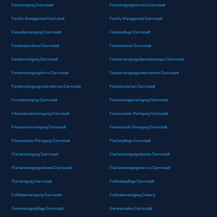
Fachreinigung Darmstadt
Fachreinigungsservice Darmstadt
Facility Management Darmstadt
Facility Management Darmstadt
Fassadenreinigung Darmstadt
Fensterpflege Darmstadt
Fensterputzdienst Darmstadt
Fensterputzen Darmstadt
Fensterreinigung Darmstadt
Fensterreinigungsdienstleistungen Darmstadt
Fensterreinigungsfirma Darmstadt
Fensterreinigungsunternehmen Darmstadt
Fensterreinigungsunternehmen Darmstadt
Fensterwaschen Darmstadt
Firmenreinigung Darmstadt
Fitnessanlagenreinigung Darmstadt
Fitnessbereichreinigung Darmstadt
Fitnesscenter-Reinigung Darmstadt
Fitnessraumreinigung Darmstadt
Fitnessstudio Reinigung Darmstadt
Fitnessstudio-Reinigung Darmstadt
Flächenpflege Darmstadt
Flächenreinigung Darmstadt
Flächenreinigungsdienste Darmstadt
Flächenreinigungsdienste Darmstadt
Flächenreinigungsservice Darmstadt
Flurreinigung Darmstadt
Fußbodenpflege Darmstadt
Fußbodenreinigung Darmstadt
Fußbodenreinigung Dieburg
Gartenanlagenpflege Darmstadt
Gartenarbeiten Darmstadt