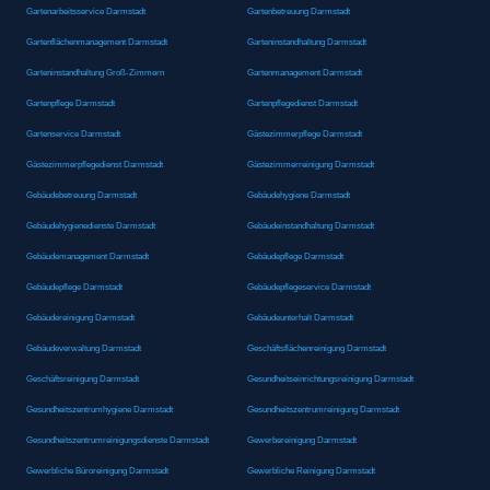
Gartenarbeitsservice Darmstadt
Gartenbetreuung Darmstadt
Gartenflächenmanagement Darmstadt
Garteninstandhaltung Darmstadt
Garteninstandhaltung Groß-Zimmern
Gartenmanagement Darmstadt
Gartenpflege Darmstadt
Gartenpflegedienst Darmstadt
Gartenservice Darmstadt
Gästezimmerpflege Darmstadt
Gästezimmerpflegedienst Darmstadt
Gästezimmerreinigung Darmstadt
Gebäudebetreuung Darmstadt
Gebäudehygiene Darmstadt
Gebäudehygienedienste Darmstadt
Gebäudeinstandhaltung Darmstadt
Gebäudemanagement Darmstadt
Gebäudepflege Darmstadt
Gebäudepflege Darmstadt
Gebäudepflegeservice Darmstadt
Gebäudereinigung Darmstadt
Gebäudeunterhalt Darmstadt
Gebäudeverwaltung Darmstadt
Geschäftsflächenreinigung Darmstadt
Geschäftsreinigung Darmstadt
Gesundheitseinrichtungsreinigung Darmstadt
Gesundheitszentrumhygiene Darmstadt
Gesundheitszentrumreinigung Darmstadt
Gesundheitszentrumreinigungsdienste Darmstadt
Gewerbereinigung Darmstadt
Gewerbliche Büroreinigung Darmstadt
Gewerbliche Reinigung Darmstadt