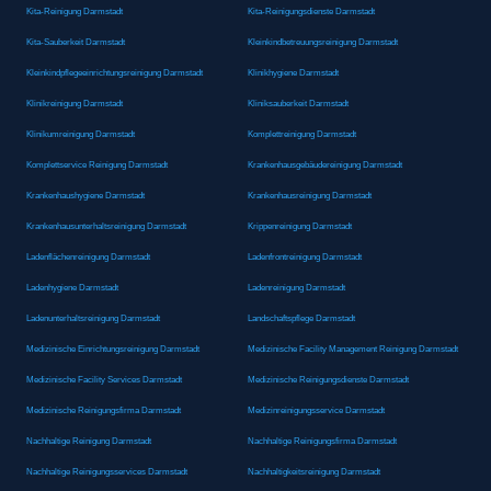
Kita-Reinigung Darmstadt
Kita-Reinigungsdienste Darmstadt
Kita-Sauberkeit Darmstadt
Kleinkindbetreuungsreinigung Darmstadt
Kleinkindpflegeeinrichtungsreinigung Darmstadt
Klinikhygiene Darmstadt
Klinikreinigung Darmstadt
Kliniksauberkeit Darmstadt
Klinikumreinigung Darmstadt
Komplettreinigung Darmstadt
Komplettservice Reinigung Darmstadt
Krankenhausgebäudereinigung Darmstadt
Krankenhaushygiene Darmstadt
Krankenhausreinigung Darmstadt
Krankenhausunterhaltsreinigung Darmstadt
Krippenreinigung Darmstadt
Ladenflächenreinigung Darmstadt
Ladenfrontreinigung Darmstadt
Ladenhygiene Darmstadt
Ladenreinigung Darmstadt
Ladenunterhaltsreinigung Darmstadt
Landschaftspflege Darmstadt
Medizinische Einrichtungsreinigung Darmstadt
Medizinische Facility Management Reinigung Darmstadt
Medizinische Facility Services Darmstadt
Medizinische Reinigungsdienste Darmstadt
Medizinische Reinigungsfirma Darmstadt
Medizinreinigungsservice Darmstadt
Nachhaltige Reinigung Darmstadt
Nachhaltige Reinigungsfirma Darmstadt
Nachhaltige Reinigungsservices Darmstadt
Nachhaltigkeitsreinigung Darmstadt