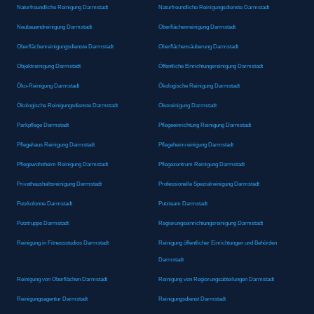
Naturfreundliche Reinigung Darmstadt
Naturfreundliche Reinigungsdienste Darmstadt
Neubauendreinigung Darmstadt
Oberflächenreinigung Darmstadt
Oberflächenreinigungsdienste Darmstadt
Oberflächensäuberung Darmstadt
Objektreinigung Darmstadt
Öffentliche Einrichtungsreinigung Darmstadt
Öko-Reinigung Darmstadt
Ökologische Reinigung Darmstadt
Ökologische Reinigungsdienste Darmstadt
Ökoreinigung Darmstadt
Parkpflege Darmstadt
Pflegeeinrichtung Reinigung Darmstadt
Pflegehaus Reinigung Darmstadt
Pflegeheimreinigung Darmstadt
Pflegewohnheim Reinigung Darmstadt
Pflegezentrum Reinigung Darmstadt
Privathaushaltsreinigung Darmstadt
Professionelle Spezialreinigung Darmstadt
Putzkolonne Darmstadt
Putzteam Darmstadt
Putztruppe Darmstadt
Regierungseinrichtungsreinigung Darmstadt
Reinigung in Fitnessstudios Darmstadt
Reinigung öffentlicher Einrichtungen und Behörden
Darmstadt
Reinigung von Oberflächen Darmstadt
Reinigung von Regierungsabteilungen Darmstadt
Reinigungsagentur Darmstadt
Reinigungsdienst Darmstadt