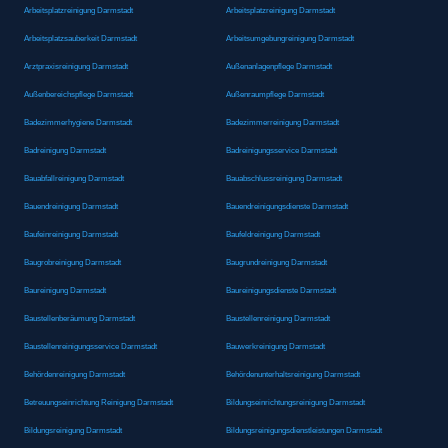
Arbeitsplatzreinigung Darmstadt
Arbeitsplatzreinigung Darmstadt
Arbeitsplatzsauberkeit Darmstadt
Arbeitsumgebungreinigung Darmstadt
Arztpraxisreinigung Darmstadt
Außenanlagenpflege Darmstadt
Außenbereichspflege Darmstadt
Außenraumpflege Darmstadt
Badezimmerhygiene Darmstadt
Badezimmerreinigung Darmstadt
Badreinigung Darmstadt
Badreinigungsservice Darmstadt
Bauabfallreinigung Darmstadt
Bauabschlussreinigung Darmstadt
Bauendreinigung Darmstadt
Bauendreinigungsdienste Darmstadt
Baufeinreinigung Darmstadt
Baufeldreinigung Darmstadt
Baugrobreinigung Darmstadt
Baugrundreinigung Darmstadt
Baureinigung Darmstadt
Baureinigungsdienste Darmstadt
Baustellenberäumung Darmstadt
Baustellenreinigung Darmstadt
Baustellenreinigungsservice Darmstadt
Bauwerkreinigung Darmstadt
Behördenreinigung Darmstadt
Behördenunterhaltsreinigung Darmstadt
Betreuungseinrichtung Reinigung Darmstadt
Bildungseinrichtungsreinigung Darmstadt
Bildungsreinigung Darmstadt
Bildungsreinigungsdienstleistungen Darmstadt