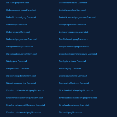
Bio-Reinigung Darmstadt
Bodenbelagreinigung Darmstadt
Bodenbelagsreinigung Darmstadt
Bodenflächenpflege Darmstadt
Bodenflächenreinigung Darmstadt
Bodenflächenreinigungsservice Darmstadt
Bodenpflege Darmstadt
Bodenpflegedienste Darmstadt
Bodenreinigung Darmstadt
Bodenreinigungsfirma Darmstadt
Bodenreinigungsservice Darmstadt
Büroflächenreinigung Darmstadt
Bürogebäudepflege Darmstadt
Bürogebäudereinigung Darmstadt
Bürogebäudesauberkeit Darmstadt
Bürogebäudeunterhaltsreinigung Darmstadt
Bürohygiene Darmstadt
Bürohygienedienste Darmstadt
Büroputzdienst Darmstadt
Büroreinigung Darmstadt
Büroreinigungsdienste Darmstadt
Büroreinigungsfirma Darmstadt
Büroreinigungsservice Darmstadt
Büroservice Reinigung Darmstadt
Einzelhandelsbetriebsreinigung Darmstadt
Einzelhandelsflächenpflege Darmstadt
Einzelhandelsflächenreinigung Darmstadt
Einzelhandelsgebäudereinigung Darmstadt
Einzelhandelsgeschäft Reinigung Darmstadt
Einzelhandelsreinigung Darmstadt
Einzelhandelsshopreinigung Darmstadt
Eisbeseitigung Darmstadt