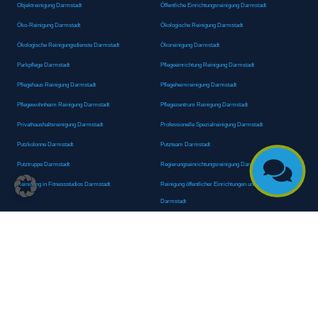
Objektreinigung Darmstadt
Öffentliche Einrichtungsreinigung Darmstadt
Öko-Reinigung Darmstadt
Ökologische Reinigung Darmstadt
Ökologische Reinigungsdienste Darmstadt
Ökoreinigung Darmstadt
Parkpflege Darmstadt
Pflegeeinrichtung Reinigung Darmstadt
Pflegehaus Reinigung Darmstadt
Pflegeheimreinigung Darmstadt
Pflegewohnheim Reinigung Darmstadt
Pflegezentrum Reinigung Darmstadt
Privathaushaltsreinigung Darmstadt
Professionelle Spezialreinigung Darmstadt
Putzkolonne Darmstadt
Putzteam Darmstadt

Putztruppe Darmstadt
Regierungseinrichtungsreinigung Darmstadt
Reinigung in Fitnessstudios Darmstadt
Reinigung öffentlicher Einrichtungen und Behörden
Darmstadt
Reinigung von Oberflächen Darmstadt
Reinigung von Regierungsabteilungen Darmstadt
Reinigungsagentur Darmstadt
Reinigungsdienst Darmstadt
Reinigungsdienst für Privathaushalte Darmstadt
Reinigungsexperte Darmstadt
Reinigungsexperten Darmstadt
Reinigungsfachkraft Darmstadt
Reinigungsfachmann/-frau Darmstadt
Reinigungsfirma Darmstadt