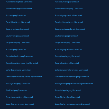
Außenbereichspflege Darmstadt
Außenraumpflege Darmstadt
Badezimmerhygiene Darmstadt
Badezimmerreinigung Darmstadt
Badreinigung Darmstadt
Badreinigungsservice Darmstadt
Bauabfallreinigung Darmstadt
Bauabschlussreinigung Darmstadt
Bauendreinigung Darmstadt
Bauendreinigungsdienste Darmstadt
Baufeinreinigung Darmstadt
Baufeldreinigung Darmstadt
Baugrobreinigung Darmstadt
Baugrundreinigung Darmstadt
Baureinigung Darmstadt
Baureinigungsdienste Darmstadt
Baustellenberäumung Darmstadt
Baustellenreinigung Darmstadt
Baustellenreinigungsservice Darmstadt
Bauwerkreinigung Darmstadt
Behördenreinigung Darmstadt
Behördenunterhaltsreinigung Darmstadt
Betreuungseinrichtung Reinigung Darmstadt
Bildungseinrichtungsreinigung Darmstadt
Bildungsreinigung Darmstadt
Bildungsreinigungsdienstleistungen Darmstadt
Bio-Reinigung Darmstadt
Bodenbelagreinigung Darmstadt
Bodenbelagsreinigung Darmstadt
Bodenflächenpflege Darmstadt
Bodenflächenreinigung Darmstadt
Bodenflächenreinigungsservice Darmstadt