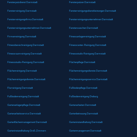
Fensterputzdienst Darmstadt
Fensterputzen Darmstadt
Fensterreinigung Darmstadt
Fensterreinigungsdienstleistungen Darmstadt
Fensterreinigungsfirma Darmstadt
Fensterreinigungsunternehmen Darmstadt
Fensterreinigungsunternehmen Darmstadt
Fensterwaschen Darmstadt
Firmenreinigung Darmstadt
Fitnessanlagenreinigung Darmstadt
Fitnessbereichreinigung Darmstadt
Fitnesscenter-Reinigung Darmstadt
Fitnessraumreinigung Darmstadt
Fitnessstudio Reinigung Darmstadt
Fitnessstudio-Reinigung Darmstadt
Flächenpflege Darmstadt
Flächenreinigung Darmstadt
Flächenreinigungsdienste Darmstadt
Flächenreinigungsdienste Darmstadt
Flächenreinigungsservice Darmstadt
Flurreinigung Darmstadt
Fußbodenpflege Darmstadt
Fußbodenreinigung Darmstadt
Fußbodenreinigung Dieburg
Gartenanlagenpflege Darmstadt
Gartenarbeiten Darmstadt
Gartenarbeitsservice Darmstadt
Gartenbetreuung Darmstadt
Gartenflächenmanagement Darmstadt
Garteninstandhaltung Darmstadt
Garteninstandhaltung Groß-Zimmern
Gartenmanagement Darmstadt