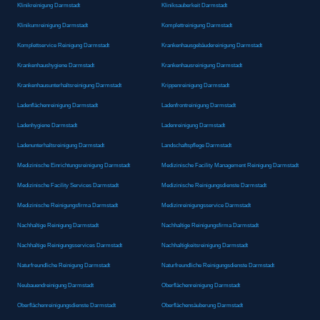
Klinikreinigung Darmstadt
Kliniksauberkeit Darmstadt
Klinikumreinigung Darmstadt
Komplettreinigung Darmstadt
Komplettservice Reinigung Darmstadt
Krankenhausgebäudereinigung Darmstadt
Krankenhaushygiene Darmstadt
Krankenhausreinigung Darmstadt
Krankenhausunterhaltsreinigung Darmstadt
Krippenreinigung Darmstadt
Ladenflächenreinigung Darmstadt
Ladenfrontreinigung Darmstadt
Ladenhygiene Darmstadt
Ladenreinigung Darmstadt
Ladenunterhaltsreinigung Darmstadt
Landschaftspflege Darmstadt
Medizinische Einrichtungsreinigung Darmstadt
Medizinische Facility Management Reinigung Darmstadt
Medizinische Facility Services Darmstadt
Medizinische Reinigungsdienste Darmstadt
Medizinische Reinigungsfirma Darmstadt
Medizinreinigungsservice Darmstadt
Nachhaltige Reinigung Darmstadt
Nachhaltige Reinigungsfirma Darmstadt
Nachhaltige Reinigungsservices Darmstadt
Nachhaltigkeitsreinigung Darmstadt
Naturfreundliche Reinigung Darmstadt
Naturfreundliche Reinigungsdienste Darmstadt
Neubauendreinigung Darmstadt
Oberflächenreinigung Darmstadt
Oberflächenreinigungsdienste Darmstadt
Oberflächensäuberung Darmstadt