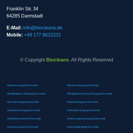
Franklin Str. 34
64285 Darmstadt
E-Mail:
info@biocleans.de
Mobile:
+49 177 8622231
© Copyright
Biocleans
. All Rights Reserved
Altenheimreinigung Darmstadt
Altenheimreinigung Weiterstadt
Altenpflegeheim Reinigung Darmstadt
Altenpflegereinrichtung Reinigung Darmstadt
Altersheimreinigung Darmstadt
Arbeitsplatzhygiene Darmstadt
Arbeitsplatzreinigung Darmstadt
Arbeitsplatzreinigung Darmstadt
Arbeitsplatzsauberkeit Darmstadt
Arbeitsumgebungreinigung Darmstadt
Arztpraxisreinigung Darmstadt
Außenanlagenpflege Darmstadt