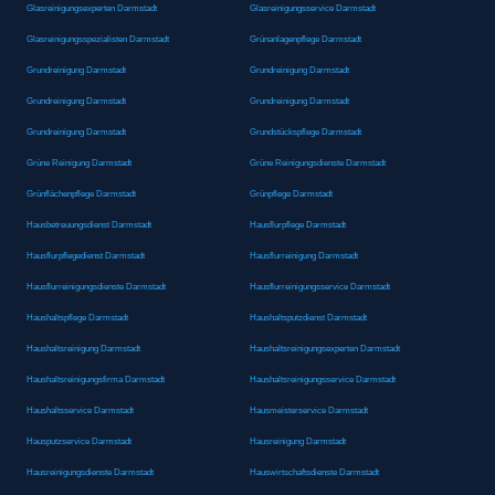
Glasreinigungsexperten Darmstadt
Glasreinigungsservice Darmstadt
Glasreinigungsspezialisten Darmstadt
Grünanlagenpflege Darmstadt
Grundreinigung Darmstadt
Grundreinigung Darmstadt
Grundreinigung Darmstadt
Grundreinigung Darmstadt
Grundreinigung Darmstadt
Grundstückspflege Darmstadt
Grüne Reinigung Darmstadt
Grüne Reinigungsdienste Darmstadt
Grünflächenpflege Darmstadt
Grünpflege Darmstadt
Hausbetreuungsdienst Darmstadt
Hausflurpflege Darmstadt
Hausflurpflegedienst Darmstadt
Hausflurreinigung Darmstadt
Hausflurreinigungsdienste Darmstadt
Hausflurreinigungsservice Darmstadt
Haushaltspflege Darmstadt
Haushaltsputzdienst Darmstadt
Haushaltsreinigung Darmstadt
Haushaltsreinigungsexperten Darmstadt
Haushaltsreinigungsfirma Darmstadt
Haushaltsreinigungsservice Darmstadt
Haushaltsservice Darmstadt
Hausmeisterservice Darmstadt
Hausputzservice Darmstadt
Hausreinigung Darmstadt
Hausreinigungsdienste Darmstadt
Hauswirtschaftsdienste Darmstadt