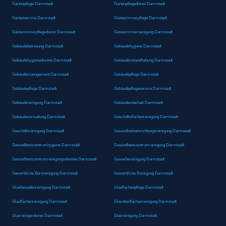
Gartenpflege Darmstadt
Gartenpflegedienst Darmstadt
Gartenservice Darmstadt
Gästezimmerpflege Darmstadt
Gästezimmerpflegedienst Darmstadt
Gästezimmerreinigung Darmstadt
Gebäudebetreuung Darmstadt
Gebäudehygiene Darmstadt
Gebäudehygienedienste Darmstadt
Gebäudeinstandhaltung Darmstadt
Gebäudemanagement Darmstadt
Gebäudepflege Darmstadt
Gebäudepflege Darmstadt
Gebäudepflegeservice Darmstadt
Gebäudereinigung Darmstadt
Gebäudeunterhalt Darmstadt
Gebäudeverwaltung Darmstadt
Geschäftsflächenreinigung Darmstadt
Geschäftsreinigung Darmstadt
Gesundheitseinrichtungsreinigung Darmstadt
Gesundheitszentrumhygiene Darmstadt
Gesundheitszentrumreinigung Darmstadt
Gesundheitszentrumreinigungsdienste Darmstadt
Gewerbereinigung Darmstadt
Gewerbliche Büroreinigung Darmstadt
Gewerbliche Reinigung Darmstadt
Glasfassadenreinigung Darmstadt
Glasflächenpflege Darmstadt
Glasflächenreinigung Darmstadt
Glasoberflächenreinigung Darmstadt
Glasreinigerdienst Darmstadt
Glasreinigung Darmstadt