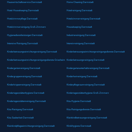
Hauswirtschaftsservice Darmstadt
Home Cleaning Darmstadt
Hotel-Housekeeping Darmstadt
Hotelreinigung Darmstadt
Hotelzimmerpflege Darmstadt
Hotelzimmerreinigung Darmstadt
Hotelzimmerreinigung Groß-Zimmern
Housekeeping Darmstadt
Hygienedienstleistungen Darmstadt
Industriereinigung Darmstadt
Intensive Reinigung Darmstadt
Intensivreinigung Darmstadt
Kinderbetreuungseinrichtungsreinigung Darmstadt
Kinderbetreuungseinrichtungsreinigungsdienste Darmstadt
Kinderbetreuungseinrichtungsreinigungsdienste Griesheim
Kinderbetreuungsreinigung Darmstadt
Kindergartenreinigung Darmstadt
Kindergartenunterhaltsreinigung Darmstadt
Kindergruppenreinigung Darmstadt
Kinderhortreinigung Darmstadt
Kinderkrippenreinigung Darmstadt
Kinderpflegeraumreinigung Darmstadt
Kindertagesstättenhygiene Darmstadt
Kindertagesstättenhygiene Groß-Zimmern
Kindertagesstättenreinigung Darmstadt
Kita-Hygiene Darmstadt
Kita-Reinigung Darmstadt
Kita-Reinigungsdienste Darmstadt
Kita-Sauberkeit Darmstadt
Kleinkindbetreuungsreinigung Darmstadt
Kleinkindpflegeeinrichtungsreinigung Darmstadt
Klinikhygiene Darmstadt