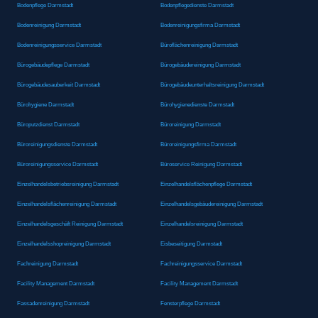
Bodenpflege Darmstadt
Bodenpflegedienste Darmstadt
Bodenreinigung Darmstadt
Bodenreinigungsfirma Darmstadt
Bodenreinigungsservice Darmstadt
Büroflächenreinigung Darmstadt
Bürogebäudepflege Darmstadt
Bürogebäudereinigung Darmstadt
Bürogebäudesauberkeit Darmstadt
Bürogebäudeunterhaltsreinigung Darmstadt
Bürohygiene Darmstadt
Bürohygienedienste Darmstadt
Büroputzdienst Darmstadt
Büroreinigung Darmstadt
Büroreinigungsdienste Darmstadt
Büroreinigungsfirma Darmstadt
Büroreinigungsservice Darmstadt
Büroservice Reinigung Darmstadt
Einzelhandelsbetriebsreinigung Darmstadt
Einzelhandelsflächenpflege Darmstadt
Einzelhandelsflächenreinigung Darmstadt
Einzelhandelsgebäudereinigung Darmstadt
Einzelhandelsgeschäft Reinigung Darmstadt
Einzelhandelsreinigung Darmstadt
Einzelhandelsshopreinigung Darmstadt
Eisbeseitigung Darmstadt
Fachreinigung Darmstadt
Fachreinigungsservice Darmstadt
Facility Management Darmstadt
Facility Management Darmstadt
Fassadenreinigung Darmstadt
Fensterpflege Darmstadt