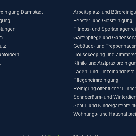
einigung Darmstadt
Arbeitsplatz- und Büroreinig
igung
Fenster- und Glasreinigung
stungen
Fitness- und Sportanlagenre
m
Gartenpflege und Gartenserv
utz
Gebäude- und Treppenhausr
anfordern
Housekeeping und Zimmerse
k
Klinik- und Arztpraxisreinigu
Laden- und Einzelhandelsre
Pflegeheimreinigung
Reinigung öffentlicher Einri
Schneeräum- und Winterdien
Schul- und Kindergartenrein
Wohnungs- und Haushaltsre