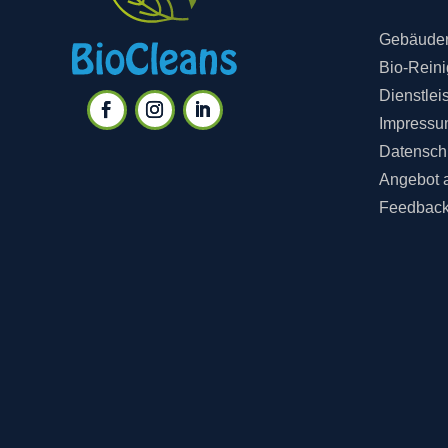
Gebäuder
Bio-Rein
Dienstlei
Impressu
Datensch
Angebot 
Feedbac