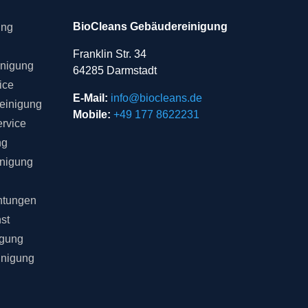
BioCleans Gebäudereinigung
ung
Franklin Str. 34
inigung
64285 Darmstadt
ice
E-Mail:
info@biocleans.de
einigung
Mobile:
+49 177 8622231
rvice
ng
inigung
chtungen
st
igung
inigung