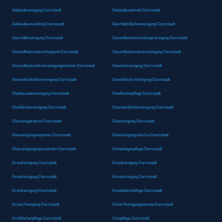
Gebäudereinigung Darmstadt
Gebäudeunterhalt Darmstadt
Gebäudeverwaltung Darmstadt
Geschäftsflächenreinigung Darmstadt
Geschäftsreinigung Darmstadt
Gesundheitseinrichtungsreinigung Darmstadt
Gesundheitszentrumhygiene Darmstadt
Gesundheitszentrumreinigung Darmstadt
Gesundheitszentrumreinigungsdienste Darmstadt
Gewerbereinigung Darmstadt
Gewerbliche Büroreinigung Darmstadt
Gewerbliche Reinigung Darmstadt
Glasfassadenreinigung Darmstadt
Glasflächenpflege Darmstadt
Glasflächenreinigung Darmstadt
Glasoberflächenreinigung Darmstadt
Glasreinigerdienst Darmstadt
Glasreinigung Darmstadt
Glasreinigungsexperten Darmstadt
Glasreinigungsservice Darmstadt
Glasreinigungsspezialisten Darmstadt
Grünanlagenpflege Darmstadt
Grundreinigung Darmstadt
Grundreinigung Darmstadt
Grundreinigung Darmstadt
Grundreinigung Darmstadt
Grundreinigung Darmstadt
Grundstückspflege Darmstadt
Grüne Reinigung Darmstadt
Grüne Reinigungsdienste Darmstadt
Grünflächenpflege Darmstadt
Grünpflege Darmstadt