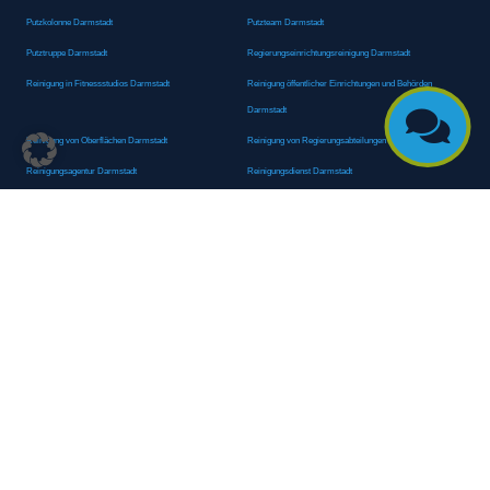
Putzkolonne Darmstadt
Putzteam Darmstadt
Putztruppe Darmstadt
Regierungseinrichtungsreinigung Darmstadt
Reinigung in Fitnessstudios Darmstadt
Reinigung öffentlicher Einrichtungen und Behörden
Darmstadt

Reinigung von Oberflächen Darmstadt
Reinigung von Regierungsabteilungen Darmstadt
Reinigungsagentur Darmstadt
Reinigungsdienst Darmstadt
Reinigungsdienst für Privathaushalte Darmstadt
Reinigungsexperte Darmstadt
Reinigungsexperten Darmstadt
Reinigungsfachkraft Darmstadt
Reinigungsfachmann/-frau Darmstadt
Reinigungsfirma Darmstadt
Reinigungskraft Darmstadt
Reinigungskraft Darmstadt
Reinigungspersonal Darmstadt
Reinigungsservice Darmstadt
Reinigungsservice für Oberflächen Darmstadt
Reinigungsspezialdienstleister Darmstadt
Reinigungsspezialist Darmstadt
Reinigungsteam Darmstadt
Reinigungstruppe Darmstadt
Reinigungsunternehmen Darmstadt
Rundumreinigung Darmstadt
Sanitäranlagenreinigung Darmstadt
Sanitärhygiene Darmstadt
Sanitärreinigung Darmstadt