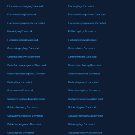
Fitnessstudio-Reinigung Darmstadt
Flächenpflege Darmstadt
Flächenreinigung Darmstadt
Flächenreinigungsdienste Darmstadt
Flächenreinigungsdienste Darmstadt
Flächenreinigungsservice Darmstadt
Flurreinigung Darmstadt
Fußbodenpflege Darmstadt
Fußbodenreinigung Darmstadt
Fußbodenreinigung Dieburg
Gartenanlagenpflege Darmstadt
Gartenarbeiten Darmstadt
Gartenarbeitsservice Darmstadt
Gartenbetreuung Darmstadt
Gartenflächenmanagement Darmstadt
Garteninstandhaltung Darmstadt
Garteninstandhaltung Groß-Zimmern
Gartenmanagement Darmstadt
Gartenpflege Darmstadt
Gartenpflegedienst Darmstadt
Gartenservice Darmstadt
Gästezimmerpflege Darmstadt
Gästezimmerpflegedienst Darmstadt
Gästezimmerreinigung Darmstadt
Gebäudebetreuung Darmstadt
Gebäudehygiene Darmstadt
Gebäudehygienedienste Darmstadt
Gebäudeinstandhaltung Darmstadt
Gebäudemanagement Darmstadt
Gebäudepflege Darmstadt
Gebäudepflege Darmstadt
Gebäudepflegeservice Darmstadt