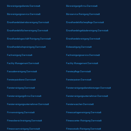
Büroreinigungsdienste Darmstadt
Büroreinigungsfirma Darmstadt
Büroreinigungsservice Darmstadt
Büroservice Reinigung Darmstadt
Einzelhandelsbetriebsreinigung Darmstadt
Einzelhandelsflächenpflege Darmstadt
Einzelhandelsflächenreinigung Darmstadt
Einzelhandelsgebäudereinigung Darmstadt
Einzelhandelsgeschäft Reinigung Darmstadt
Einzelhandelsreinigung Darmstadt
Einzelhandelsshopreinigung Darmstadt
Eisbeseitigung Darmstadt
Fachreinigung Darmstadt
Fachreinigungsservice Darmstadt
Facility Management Darmstadt
Facility Management Darmstadt
Fassadenreinigung Darmstadt
Fensterpflege Darmstadt
Fensterputzdienst Darmstadt
Fensterputzen Darmstadt
Fensterreinigung Darmstadt
Fensterreinigungsdienstleistungen Darmstadt
Fensterreinigungsfirma Darmstadt
Fensterreinigungsunternehmen Darmstadt
Fensterreinigungsunternehmen Darmstadt
Fensterwaschen Darmstadt
Firmenreinigung Darmstadt
Fitnessanlagenreinigung Darmstadt
Fitnessbereichreinigung Darmstadt
Fitnesscenter-Reinigung Darmstadt
Fitnessraumreinigung Darmstadt
Fitnessstudio Reinigung Darmstadt