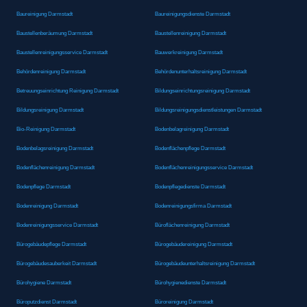
Baureinigung Darmstadt
Baureinigungsdienste Darmstadt
Baustellenberäumung Darmstadt
Baustellenreinigung Darmstadt
Baustellenreinigungsservice Darmstadt
Bauwerkreinigung Darmstadt
Behördenreinigung Darmstadt
Behördenunterhaltsreinigung Darmstadt
Betreuungseinrichtung Reinigung Darmstadt
Bildungseinrichtungsreinigung Darmstadt
Bildungsreinigung Darmstadt
Bildungsreinigungsdienstleistungen Darmstadt
Bio-Reinigung Darmstadt
Bodenbelagreinigung Darmstadt
Bodenbelagsreinigung Darmstadt
Bodenflächenpflege Darmstadt
Bodenflächenreinigung Darmstadt
Bodenflächenreinigungsservice Darmstadt
Bodenpflege Darmstadt
Bodenpflegedienste Darmstadt
Bodenreinigung Darmstadt
Bodenreinigungsfirma Darmstadt
Bodenreinigungsservice Darmstadt
Büroflächenreinigung Darmstadt
Bürogebäudepflege Darmstadt
Bürogebäudereinigung Darmstadt
Bürogebäudesauberkeit Darmstadt
Bürogebäudeunterhaltsreinigung Darmstadt
Bürohygiene Darmstadt
Bürohygienedienste Darmstadt
Büroputzdienst Darmstadt
Büroreinigung Darmstadt