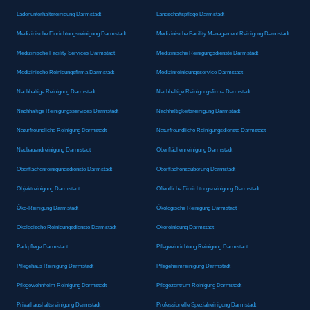
Ladenunterhaltsreinigung Darmstadt
Landschaftspflege Darmstadt
Medizinische Einrichtungsreinigung Darmstadt
Medizinische Facility Management Reinigung Darmstadt
Medizinische Facility Services Darmstadt
Medizinische Reinigungsdienste Darmstadt
Medizinische Reinigungsfirma Darmstadt
Medizinreinigungsservice Darmstadt
Nachhaltige Reinigung Darmstadt
Nachhaltige Reinigungsfirma Darmstadt
Nachhaltige Reinigungsservices Darmstadt
Nachhaltigkeitsreinigung Darmstadt
Naturfreundliche Reinigung Darmstadt
Naturfreundliche Reinigungsdienste Darmstadt
Neubauendreinigung Darmstadt
Oberflächenreinigung Darmstadt
Oberflächenreinigungsdienste Darmstadt
Oberflächensäuberung Darmstadt
Objektreinigung Darmstadt
Öffentliche Einrichtungsreinigung Darmstadt
Öko-Reinigung Darmstadt
Ökologische Reinigung Darmstadt
Ökologische Reinigungsdienste Darmstadt
Ökoreinigung Darmstadt
Parkpflege Darmstadt
Pflegeeinrichtung Reinigung Darmstadt
Pflegehaus Reinigung Darmstadt
Pflegeheimreinigung Darmstadt
Pflegewohnheim Reinigung Darmstadt
Pflegezentrum Reinigung Darmstadt
Privathaushaltsreinigung Darmstadt
Professionelle Spezialreinigung Darmstadt