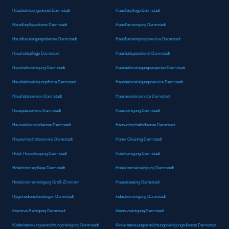
Hausbetreuungsdienst Darmstadt
Hausflurpflege Darmstadt
Hausflurpflegedienst Darmstadt
Hausflurreinigung Darmstadt
Hausflurreinigungsdienste Darmstadt
Hausflurreinigungsservice Darmstadt
Haushaltspflege Darmstadt
Haushaltsputzdienst Darmstadt
Haushaltsreinigung Darmstadt
Haushaltsreinigungsexperten Darmstadt
Haushaltsreinigungsfirma Darmstadt
Haushaltsreinigungsservice Darmstadt
Haushaltsservice Darmstadt
Hausmeisterservice Darmstadt
Hausputzservice Darmstadt
Hausreinigung Darmstadt
Hausreinigungsdienste Darmstadt
Hauswirtschaftsdienste Darmstadt
Hauswirtschaftsservice Darmstadt
Home Cleaning Darmstadt
Hotel-Housekeeping Darmstadt
Hotelreinigung Darmstadt
Hotelzimmerpflege Darmstadt
Hotelzimmerreinigung Darmstadt
Hotelzimmerreinigung Groß-Zimmern
Housekeeping Darmstadt
Hygienedienstleistungen Darmstadt
Industriereinigung Darmstadt
Intensive Reinigung Darmstadt
Intensivreinigung Darmstadt
Kinderbetreuungseinrichtungsreinigung Darmstadt
Kinderbetreuungseinrichtungsreinigungsdienste Darmstadt