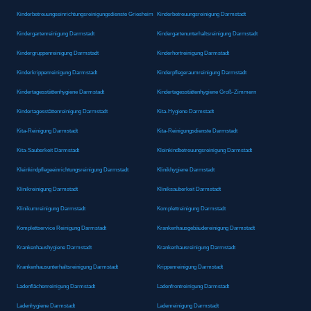
Kinderbetreuungseinrichtungsreinigungsdienste Griesheim
Kinderbetreuungsreinigung Darmstadt
Kindergartenreinigung Darmstadt
Kindergartenunterhaltsreinigung Darmstadt
Kindergruppenreinigung Darmstadt
Kinderhortreinigung Darmstadt
Kinderkrippenreinigung Darmstadt
Kinderpflegeraumreinigung Darmstadt
Kindertagesstättenhygiene Darmstadt
Kindertagesstättenhygiene Groß-Zimmern
Kindertagesstättenreinigung Darmstadt
Kita-Hygiene Darmstadt
Kita-Reinigung Darmstadt
Kita-Reinigungsdienste Darmstadt
Kita-Sauberkeit Darmstadt
Kleinkindbetreuungsreinigung Darmstadt
Kleinkindpflegeeinrichtungsreinigung Darmstadt
Klinikhygiene Darmstadt
Klinikreinigung Darmstadt
Kliniksauberkeit Darmstadt
Klinikumreinigung Darmstadt
Komplettreinigung Darmstadt
Komplettservice Reinigung Darmstadt
Krankenhausgebäudereinigung Darmstadt
Krankenhaushygiene Darmstadt
Krankenhausreinigung Darmstadt
Krankenhausunterhaltsreinigung Darmstadt
Krippenreinigung Darmstadt
Ladenflächenreinigung Darmstadt
Ladenfrontreinigung Darmstadt
Ladenhygiene Darmstadt
Ladenreinigung Darmstadt