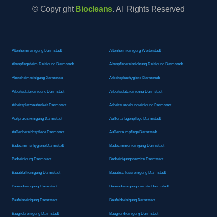
© Copyright
Biocleans
. All Rights Reserved
Altenheimreinigung Darmstadt
Altenheimreinigung Weiterstadt
Altenpflegeheim Reinigung Darmstadt
Altenpflegereinrichtung Reinigung Darmstadt
Altersheimreinigung Darmstadt
Arbeitsplatzhygiene Darmstadt
Arbeitsplatzreinigung Darmstadt
Arbeitsplatzreinigung Darmstadt
Arbeitsplatzsauberkeit Darmstadt
Arbeitsumgebungreinigung Darmstadt
Arztpraxisreinigung Darmstadt
Außenanlagenpflege Darmstadt
Außenbereichspflege Darmstadt
Außenraumpflege Darmstadt
Badezimmerhygiene Darmstadt
Badezimmerreinigung Darmstadt
Badreinigung Darmstadt
Badreinigungsservice Darmstadt
Bauabfallreinigung Darmstadt
Bauabschlussreinigung Darmstadt
Bauendreinigung Darmstadt
Bauendreinigungsdienste Darmstadt
Baufeinreinigung Darmstadt
Baufeldreinigung Darmstadt
Baugrobreinigung Darmstadt
Baugrundreinigung Darmstadt